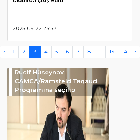
tədbirdə çıxış edib
2025-09-22 23:33
‹
1
2
3
4
5
6
7
8
...
13
14
›
Rusif Hüseynov
CAMCA/Ramsfeld Təqaüd
Proqramına seçilib