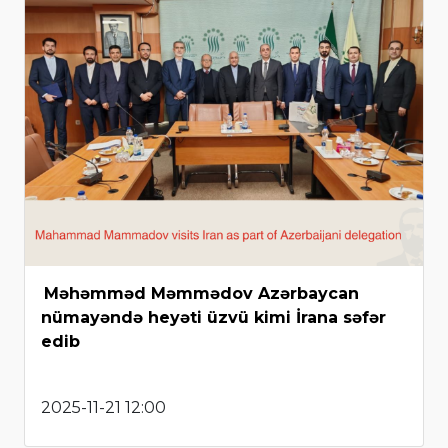
Məhəmməd Məmmədov Azərbaycan
nümayəndə heyəti üzvü kimi İrana səfər
edib
2025-11-21 12:00