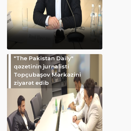
"The Pakistan Daily"
qəzetinin jurnalisti
Topçubaşov Mərkəzini
ziyarət edib