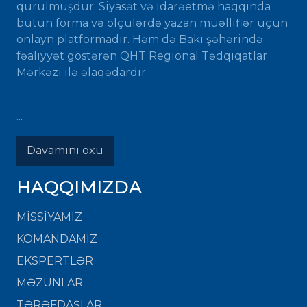
qurulmuşdur. Siyasət və idarəetmə haqqında
bütün forma və ölçülərdə yazan müəlliflər üçün
onlayn platformadır. Həm də Bakı şəhərində
fəaliyyət göstərən QHT Regional Tədqiqatlar
Mərkəzi ilə əlaqədardır.
...
Davamını oxu
HAQQIMIZDA
MISSIYAMIZ
KOMANDAMIZ
EKSPERTLƏR
MƏZUNLAR
TƏRƏFDAŞLAR