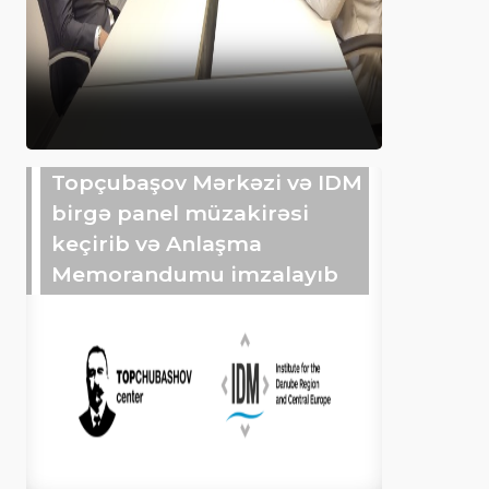
Topçubaşov Mərkəzi və IDM
birgə panel müzakirəsi
keçirib və Anlaşma
Memorandumu imzalayıb