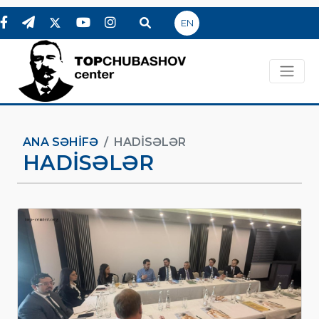
EN
ANA SƏHIFƏ
HADİSƏLƏR
HADİSƏLƏR