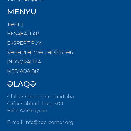
MENYU
TƏHLİL
HESABATLAR
EKSPERT RƏYİ
XƏBƏRLƏR VƏ TƏDBİRLƏR
İNFOQRAFİKA
MEDİADA BİZ
ƏLAQƏ
Globus Center, 7-ci mərtəbə
Cəfər Cabbarlı küç., 609
Bakı, Azərbaycan
E-mail: info@top-center.org