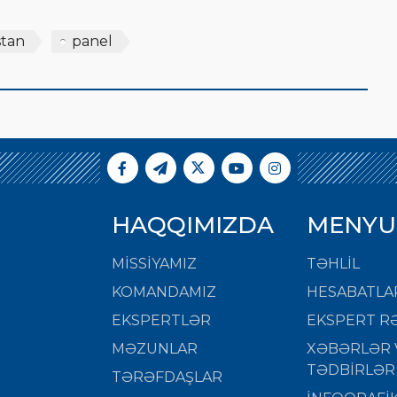
stan
panel
HAQQIMIZDA
MENYU
MISSIYAMIZ
TƏHLİL
KOMANDAMIZ
HESABATLA
EKSPERTLƏR
EKSPERT RƏ
MƏZUNLAR
XƏBƏRLƏR 
TƏDBİRLƏR
TƏRƏFDAŞLAR