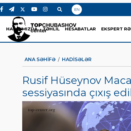
EN
HAQQIMIZDA
TƏHLİL
HESABATLAR
EKSPERT RƏ
ANA SƏHIFƏ
HADİSƏLƏR
Rusif Hüseynov Maca
sessiyasında çıxış ed