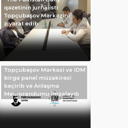
qəzetinin jurnalisti
Topçubaşov Mərkəzini
ziyarət edib
Topçubaşov Mərkəzi və IDM
birgə panel müzakirəsi
keçirib və Anlaşma
Memorandumu imzalayıb