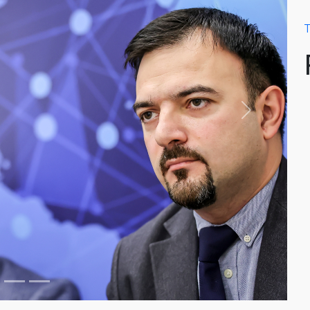
T
Next