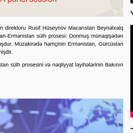
n direktoru Rusif Hüseynov Macarıstan Beynəlxalq
aycan-Ermənistan sülh prosesi: Donmuş münaqişədən
uşdur. Müzakirədə həmçinin Ermənistan, Gürcüstan
mişdir.
n sülh prosesini və nəqliyyat layihələrinin Bakının