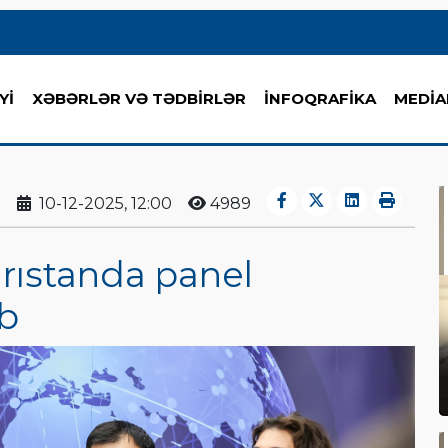
Yİ
XƏBƏRLƏR VƏ TƏDBİRLƏR
İNFOQRAFİKA
MEDİA
10-12-2025, 12:00
4989
rıstanda panel
ib