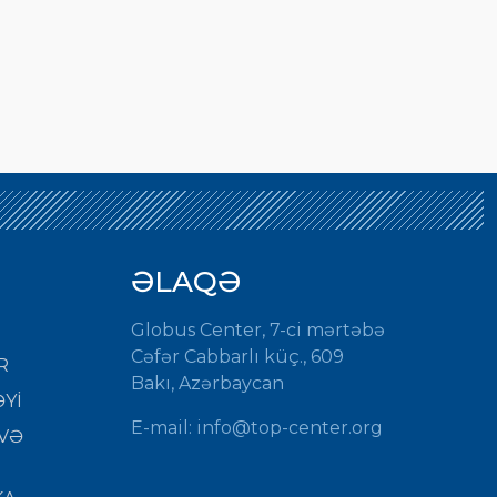
ƏLAQƏ
Globus Center, 7-ci mərtəbə
Cəfər Cabbarlı küç., 609
R
Bakı, Azərbaycan
Yİ
E-mail: info@top-center.org
VƏ