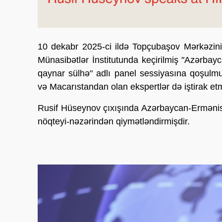
10 dekabr 2025-ci ildə Topçubaşov Mərkəzini
Münasibətlər İnstitutunda keçirilmiş "Azərb
qaynar sülhə" adlı panel sessiyasına qoşulm
və Macarıstandan olan ekspertlər də iştirak et
Rusif Hüseynov çıxışında Azərbaycan-Ermənista
nöqteyi-nəzərindən qiymətləndirmişdir.