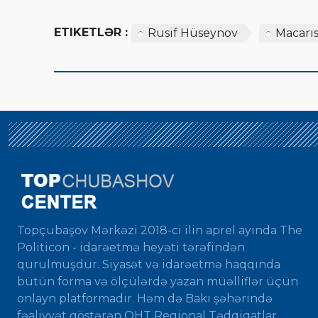
ETIKETLƏR :
Rusif Hüseynov
Macarı
Topçubaşov Mərkəzi 2018-ci ilin aprel ayında The
Politicon - idarəetmə heyəti tərəfindən
qurulmuşdur. Siyasət və idarəetmə haqqında
bütün forma və ölçülərdə yazan müəlliflər üçün
onlayn platformadır. Həm də Bakı şəhərində
fəaliyyət göstərən QHT Regional Tədqiqatlar