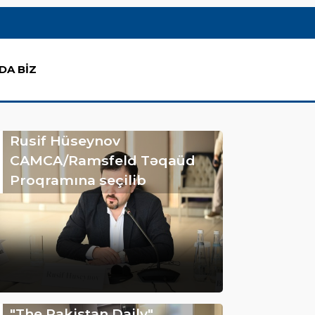
DA BİZ
Rusif Hüseynov
CAMCA/Ramsfeld Təqaüd
Proqramına seçilib
"The Pakistan Daily"