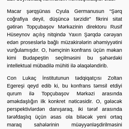
Macar şərqşünas Cyula Germanusun “Şərq
coğrafiya deyil, düşüncə tərzidir” fikrini sitat
gətirən Topçubaşov Mərkəzinin direktoru Rusif
Hüseynov açılış nitqində Yaxın Şərqdə cərəyan
edən proseslərlə bağlı müzakirələrin əhəmiyyətini
vurğulamışdır. O, həmçinin konfrans üçün məkan
kimi Budapeştin seçilməsini bu şəhərdəki
intellektual mübadilə mühiti ilə əlaqələndirib.
Con Lukaç İnstitutunun tədqiqatçısı Zoltan
Egereşi qeyd edib ki, bu konfrans təmsil etdiyi
qurum ilə Topçubaşov Mərkəzi arasında
əməkdaşlığın ilk konkret nəticəsidir. O, gələcək
perspektivlərdən danışaraq, iki tərəf arasında
tərəfdaşlıq üçün əsas ola biləcək yeni ortaq
maraq sahələrinin müəyyənləşdirilməsini