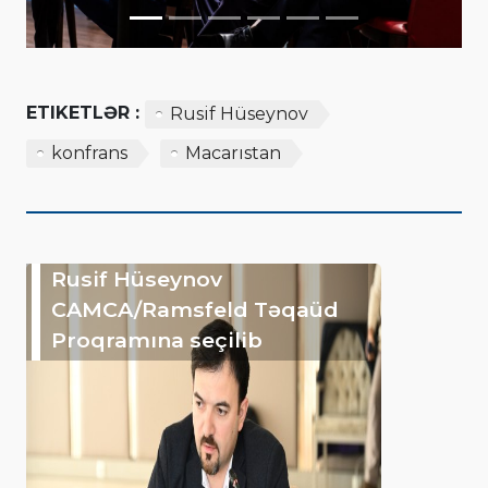
ETIKETLƏR :
Rusif Hüseynov
konfrans
Macarıstan
Rusif Hüseynov
CAMCA/Ramsfeld Təqaüd
Proqramına seçilib