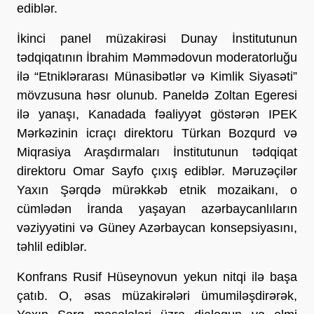
ediblər.
İkinci panel müzakirəsi Dunay İnstitutunun
tədqiqatının İbrahim Məmmədovun moderatorluğu
ilə “Etniklərarası Münasibətlər və Kimlik Siyasəti”
mövzusuna həsr olunub. Paneldə Zoltan Egeresi
ilə yanaşı, Kanadada fəaliyyət göstərən IPEK
Mərkəzinin icraçı direktoru Türkan Bozqurd və
Miqrasiya Araşdırmaları İnstitutunun tədqiqat
direktoru Omar Sayfo çıxış ediblər. Məruzəçilər
Yaxın Şərqdə mürəkkəb etnik mozaikanı, o
cümlədən İranda yaşayan azərbaycanlıların
vəziyyətini və Güney Azərbaycan konsepsiyasını,
təhlil ediblər.
Konfrans Rusif Hüseynovun yekun nitqi ilə başa
çatıb. O, əsas müzakirələri ümumiləşdirərək,