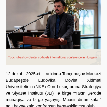
12 dekabr 2025-ci il tarixində Topçubaşov Mərkəzi
Budapeştdə Ludovika Dövlət Xidməti
Universitetinin (NKE) Con Lukaç adına Strategiya
və Siyasət İnstitutu (JLI) ilə birgə “Yaxın Şərqdə
münaqişə və birgə yaşayış: Müasir dinamikalar”
adlı beynəlxalq konfransın həmtəşkilatçısı olub.