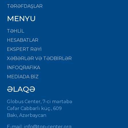
TƏRƏFDAŞLAR
MENYU
TƏHLİL
HESABATLAR
EKSPERT RƏYİ
XƏBƏRLƏR VƏ TƏDBİRLƏR
İNFOQRAFİKA
MEDİADA BİZ
ƏLAQƏ
Globus Center, 7-ci mərtəbə
Cəfər Cabbarlı küç., 609
Bakı, Azərbaycan
E-mail: info@top-center.org