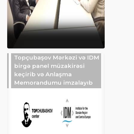
Topçubaşov Mərkəzi və IDM
birgə panel müzakirəsi
keçirib və Anlaşma
Memorandumu imzalayıb