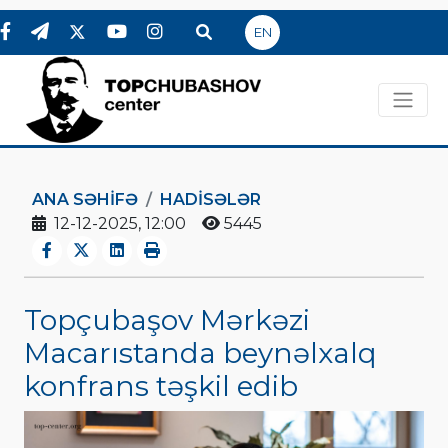
EN
ANA SƏHIFƏ
HADİSƏLƏR
12-12-2025, 12:00
5445
Topçubaşov Mərkəzi
Macarıstanda beynəlxalq
konfrans təşkil edib