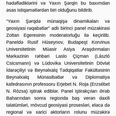
hədəflədiklərini və Yaxın Şərqin bu baxımdan
əsas istiqamətlərdən biri olduğunu bildirib.
“Yaxın Şərqdə münaqişə dinamikaları və
geosiyasi rəqabətlər” adlı birinci panel müzakirəsi
Zoltan Egeresinin moderatorluğu ilə keçirilib.
Paneldə Rusif Hüseynov, Budapeşt Korvinus
Universitetinin Müasir Asiya Araşdırmaları
Mərkəzinin rəhbəri Laslo Çiçman (László
Csicsmann) və Lüdovika Universitetinin Dövlət
İdarəçiliyi və Beynəlxalq Tədqiqatlar Fakültəsinin
Beynəlxalq Münasibətlər və Diplomatiya
kafedrasının professoru Erjebet N. Roja (Erzsébet
N. Rózsa) iştirak ediblər. Panel iştirakçıları Ərəb
Baharından sonra regionda baş verən daxili
təlatümləri, mövcud geosiyasi prosesləri, eləcə də
regional və xarici aktorların rolunu müzakirə