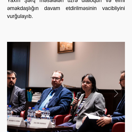
Yaxın Şərq məsələləri üzrə dialoqun və elmi
əməkdaşlığın davam etdirilməsinin vacibliyini
vurğulayıb.
Previous
Next