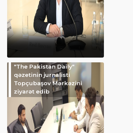
"The Pakistan Daily"
qəzetinin jurnalisti
Topçubaşov Mərkəzini
ziyarət edib