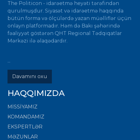
The Politicon - idarəetmə heyəti tərəfindən
qurulmuşdur. Siyasət və idarəetmə haqqında
bütün forma və ölçülərdə yazan müəlliflər üçün
onlayn platformadır. Həm də Bakı şəhərində
fəaliyyət göstərən QHT Regional Tədqiqatlar
Mərkəzi ilə əlaqədardır.
...
Davamını oxu
HAQQIMIZDA
MISSIYAMIZ
KOMANDAMIZ
EKSPERTLƏR
MƏZUNLAR