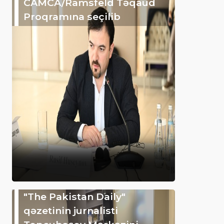
CAMCA/Ramsfeld Təqaüd
Proqramına seçilib
"The Pakistan Daily"
qəzetinin jurnalisti