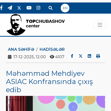
EN
ANA SƏHIFƏ
HADİSƏLƏR
17-12-2025, 12:00
4107
Məhəmməd Mehdiyev
ASIAC Konfransında çıxış
edib