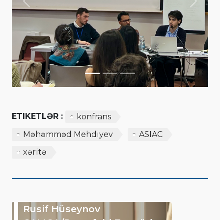
Previous
Next
ETIKETLƏR :
konfrans
Məhəmməd Mehdiyev
ASIAC
xəritə
Rusif Hüseynov