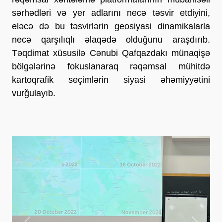
sərhədləri və yer adlarını necə təsvir etdiyini,
eləcə də bu təsvirlərin geosiyasi dinamikalarla
necə qarşılıqlı əlaqədə olduğunu araşdırıb.
Təqdimat xüsusilə Cənubi Qafqazdakı münaqişə
bölgələrinə fokuslanaraq rəqəmsal mühitdə
kartoqrafik seçimlərin siyasi əhəmiyyətini
vurğulayıb.