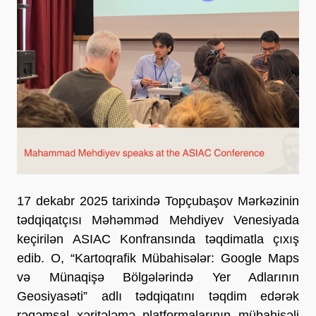
17 dekabr 2025 tarixində Topçubaşov Mərkəzinin
tədqiqatçısı Məhəmməd Mehdiyev Venesiyada
keçirilən ASIAC Konfransında təqdimatla çıxış
edib. O, “Kartoqrafik Mübahisələr: Google Maps
və Münaqişə Bölgələrində Yer Adlarının
Geosiyasəti” adlı tədqiqatını təqdim edərək
rəqəmsal xəritələmə platformalarının mübahisəli