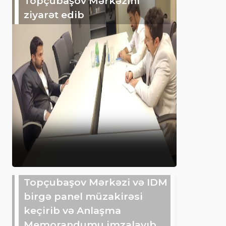
Topçubaşov Mərkəzini
ziyarət edib
Topçubaşov Mərkəzi və IDM
birgə panel müzakirəsi
keçirib və Anlaşma
Memorandumu imzalayıb