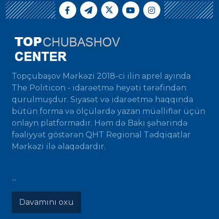
Topçubaşov Mərkəzi 2018-ci ilin aprel ayında
The Politicon - idarəetmə heyəti tərəfindən
qurulmuşdur. Siyasət və idarəetmə haqqında
bütün forma və ölçülərdə yazan müəlliflər üçün
onlayn platformadır. Həm də Bakı şəhərində
fəaliyyət göstərən QHT Regional Tədqiqatlar
Mərkəzi ilə əlaqədardır.
...
Davamını oxu