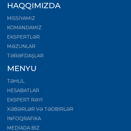
HAQQIMIZDA
MISSIYAMIZ
KOMANDAMIZ
EKSPERTLƏR
MƏZUNLAR
TƏRƏFDAŞLAR
MENYU
TƏHLİL
HESABATLAR
EKSPERT RƏYİ
XƏBƏRLƏR VƏ TƏDBİRLƏR
İNFOQRAFİKA
MEDİADA BİZ