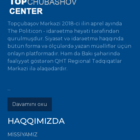
Topçubaşov Mərkəzi 2018-ci ilin aprel ayında
The Politicon - idarəetmə heyəti tərəfindən
qurulmuşdur. Siyasət və idarəetmə haqqında
bütün forma və ölçülərdə yazan müəlliflər üçün
onlayn platformadır. Həm də Bakı şəhərində
fəaliyyət göstərən QHT Regional Tədqiqatlar
Mərkəzi ilə əlaqədardır.
...
Davamını oxu
HAQQIMIZDA
MISSIYAMIZ