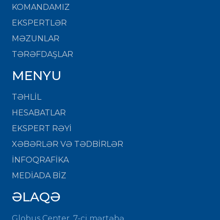
KOMANDAMIZ
EKSPERTLƏR
MƏZUNLAR
TƏRƏFDAŞLAR
MENYU
TƏHLİL
HESABATLAR
EKSPERT RƏYİ
XƏBƏRLƏR VƏ TƏDBİRLƏR
İNFOQRAFİKA
MEDİADA BİZ
ƏLAQƏ
Globus Center, 7-ci mərtəbə