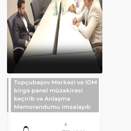
Topçubaşov Mərkəzi və IDM
birgə panel müzakirəsi
keçirib və Anlaşma
Memorandumu imzalayıb