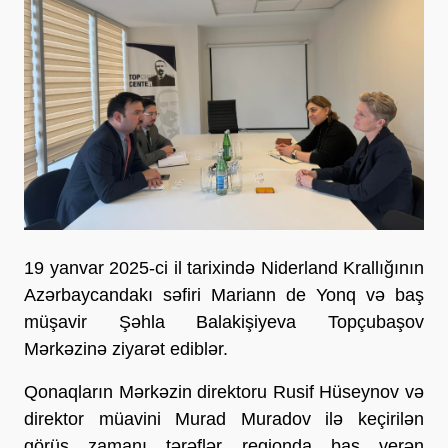
19 yanvar 2025-ci il tarixində Niderland Krallığının
Azərbaycandakı səfiri Mariann de Yonq və baş
müşavir Şəhla Balakişiyeva Topçubaşov
Mərkəzinə ziyarət ediblər.
Qonaqların Mərkəzin direktoru Rusif Hüseynov və
direktor müavini Murad Muradov ilə keçirilən
görüş zamanı tərəflər regionda baş verən