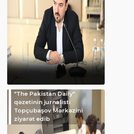
"The Pakistan Daily"
qəzetinin jurnalisti
Topçubaşov Mərkəzini
ziyarət edib