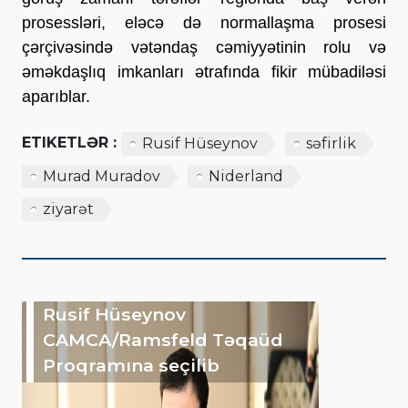
prosessləri, eləcə də normallaşma prosesi
çərçivəsində vətəndaş cəmiyyətinin rolu və
əməkdaşlıq imkanları ətrafında fikir mübadiləsi
aparıblar.
ETIKETLƏR :
Rusif Hüseynov
səfirlik
Murad Muradov
Niderland
ziyarət
Rusif Hüseynov
CAMCA/Ramsfeld Təqaüd
Proqramına seçilib