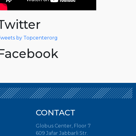
Twitter
weets by Topcenterorg
Facebook
CONTACT
Globus Center, Floor 7
609 Jafar Jabbarli Str.