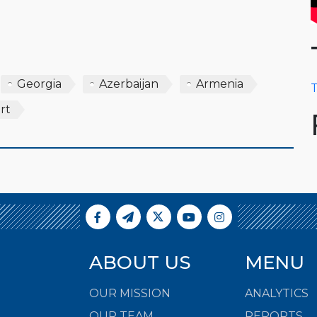
Georgia
Azerbaijan
Armenia
T
rt
ABOUT US
MENU
OUR MISSION
ANALYTICS
OUR TEAM
REPORTS