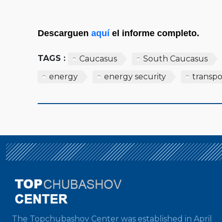
Descarguen
aquí
el informe completo.
TAGS :
Caucasus
South Caucasus
energy
energy security
transpo
The Topchubashov Center was established in April