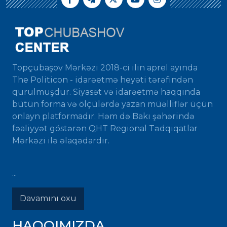
Topçubaşov Mərkəzi 2018-ci ilin aprel ayında
The Politicon - idarəetmə heyəti tərəfindən
qurulmuşdur. Siyasət və idarəetmə haqqında
bütün forma və ölçülərdə yazan müəlliflər üçün
onlayn platformadır. Həm də Bakı şəhərində
fəaliyyət göstərən QHT Regional Tədqiqatlar
Mərkəzi ilə əlaqədardır.
...
Davamını oxu
HAQQIMIZDA