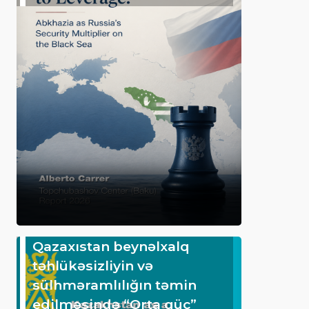
Qazaxıstan beynəlxalq
təhlükəsizliyin və
sülhməramlılığın təmin
edilməsində “Orta güc”