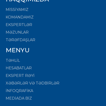
MISSIYAMIZ
KOMANDAMIZ
EKSPERTLƏR
MƏZUNLAR
TƏRƏFDAŞLAR
MENYU
TƏHLİL
HESABATLAR
EKSPERT RƏYİ
XƏBƏRLƏR VƏ TƏDBİRLƏR
İNFOQRAFİKA
MEDİADA BİZ