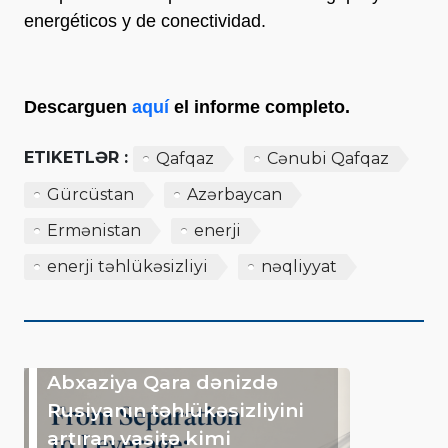
energéticos y de conectividad.
Descarguen
aquí
el informe completo.
ETIKETLƏR :
Qafqaz
Cənubi Qafqaz
Gürcüstan
Azərbaycan
Ermənistan
enerji
enerji təhlükəsizliyi
nəqliyyat
Abxaziya Qara dənizdə
Rusiyanın təhlükəsizliyini
artıran vasitə kimi