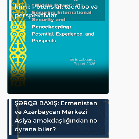
kimi: Potensial, təcrübə və
perspektivlər
ŞƏRQƏ BAXIŞ: Ermənistan
və Azərbaycan Mərkəzi
Asiya əməkdaşlığından nə
öyrənə bilər?