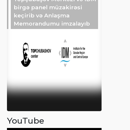
birgə panel müzakirəsi
keçirib və Anlaşma
Memorandumu imzalayıb
YouTube