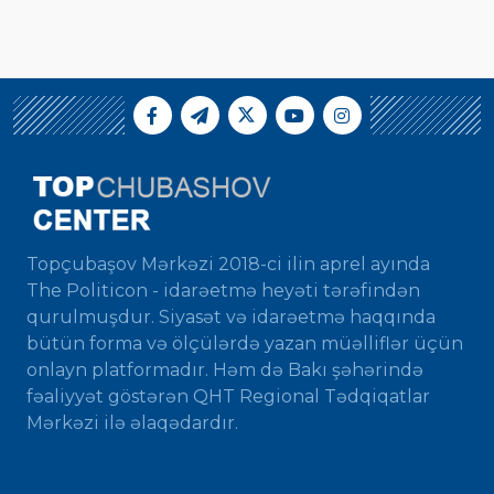
Topçubaşov Mərkəzi 2018-ci ilin aprel ayında
The Politicon - idarəetmə heyəti tərəfindən
qurulmuşdur. Siyasət və idarəetmə haqqında
bütün forma və ölçülərdə yazan müəlliflər üçün
onlayn platformadır. Həm də Bakı şəhərində
fəaliyyət göstərən QHT Regional Tədqiqatlar
Mərkəzi ilə əlaqədardır.
...