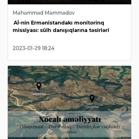
Məhəmməd Məmmədov
Aİ-nin Ermənistandakı monitorinq
missiyası: sülh danışıqlarına təsirləri
2023-01-29 18:24