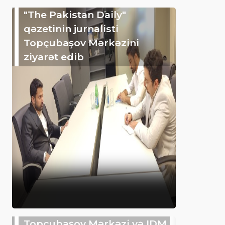
"The Pakistan Daily"
qəzetinin jurnalisti
Topçubaşov Mərkəzini
ziyarət edib
Topçubaşov Mərkəzi və IDM