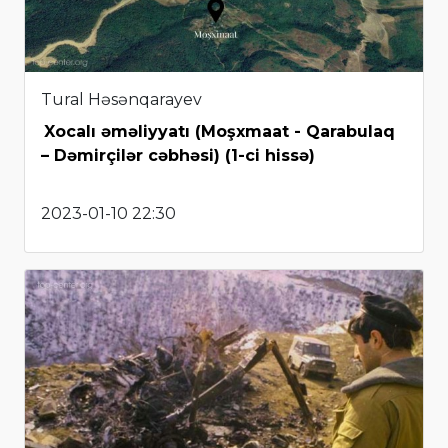
Tural Həsənqarayev
Xocalı əməliyyatı (Moşxmaat - Qarabulaq
– Dəmirçilər cəbhəsi) (1-ci hissə)
2023-01-10 22:30