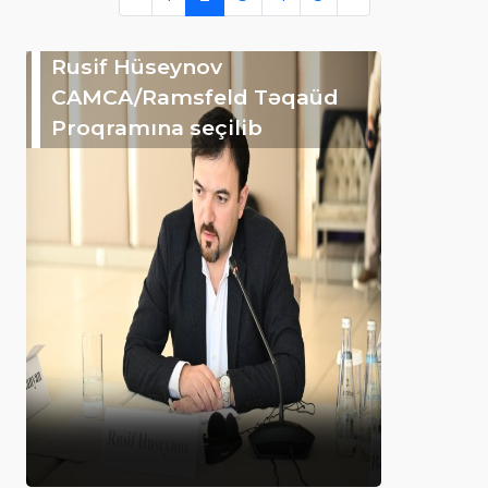
Rusif Hüseynov
CAMCA/Ramsfeld Təqaüd
Proqramına seçilib