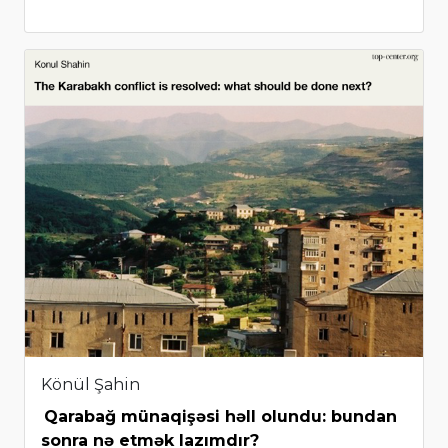
Könül Şahin
Qarabağ münaqişəsi həll olundu: bundan
sonra nə etmək lazımdır?