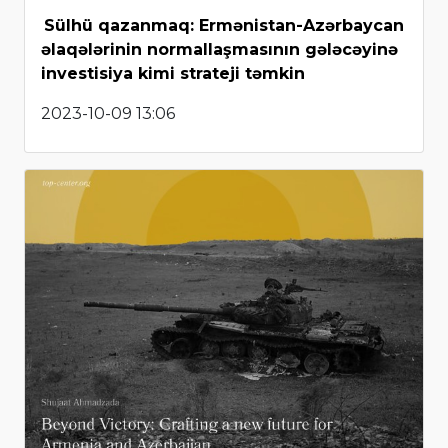
Sülhü qazanmaq: Ermənistan-Azərbaycan
əlaqələrinin normallaşmasının gələcəyinə
investisiya kimi strateji təmkin
2023-10-09 13:06