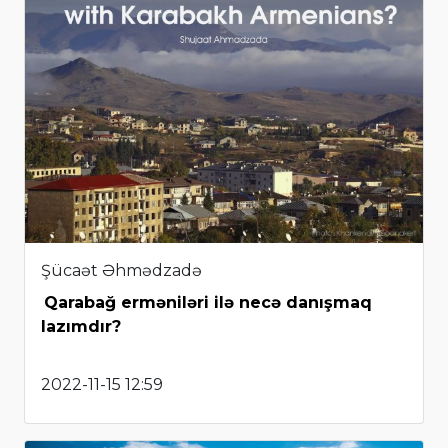
Şücaət Əhmədzadə
Qarabağ erməniləri ilə necə danışmaq
lazımdır?
2022-11-15 12:59