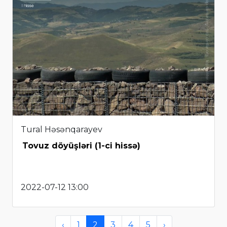
Tural Həsənqarayev
Tovuz döyüşləri (1-ci hissə)
2022-07-12 13:00
‹
1
2
3
4
5
›