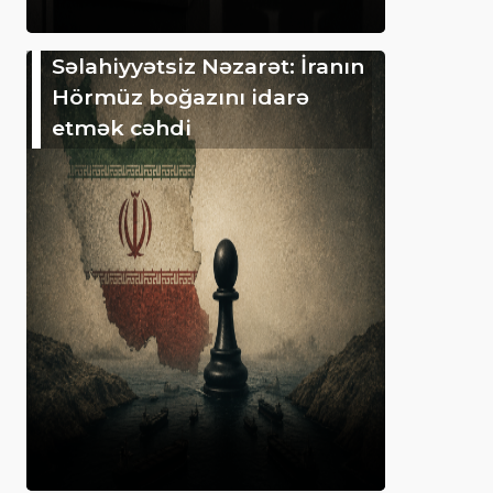
Səlahiyyətsiz Nəzarət: İranın
Hörmüz boğazını idarə
etmək cəhdi