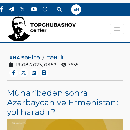
EN
ANA SƏHIFƏ
TƏHLİL
19-08-2023, 03:52
7635
Müharibədən sonra
Azərbaycan və Ermənistan:
yol haradır?