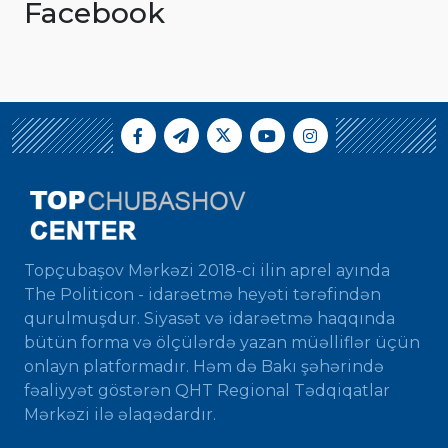
Facebook
Topçubaşov Mərkəzi 2018-ci ilin aprel ayında
The Politicon - idarəetmə heyəti tərəfindən
qurulmuşdur. Siyasət və idarəetmə haqqında
bütün forma və ölçülərdə yazan müəlliflər üçün
onlayn platformadır. Həm də Bakı şəhərində
fəaliyyət göstərən QHT Regional Tədqiqatlar
Mərkəzi ilə əlaqədardır.