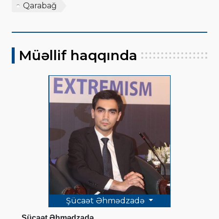
Qarabağ
Müəllif haqqında
Şücaət Əhmədzadə
Şücaət Əhmədzadə