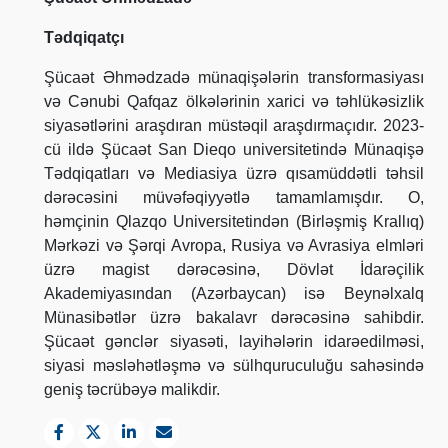
Tədqiqatçı
Şücaət Əhmədzadə münaqişələrin transformasiyası
və Cənubi Qafqaz ölkələrinin xarici və təhlükəsizlik
siyasətlərini araşdıran müstəqil araşdırmaçıdır. 2023-
cü ildə Şücaət San Dieqo universitetində Münaqişə
Tədqiqatları və Mediasiya üzrə qısamüddətli təhsil
dərəcəsini müvəfəqiyyətlə tamamlamışdır. O,
həmçinin Qlazqo Universitetindən (Birləşmiş Krallıq)
Mərkəzi və Şərqi Avropa, Rusiya və Avrasiya elmləri
üzrə magist dərəcəsinə, Dövlət İdarəçilik
Akademiyasından (Azərbaycan) isə Beynəlxalq
Münasibətlər üzrə bakalavr dərəcəsinə sahibdir.
Şücaət gənclər siyasəti, layihələrin idarəedilməsi,
siyasi məsləhətləşmə və sülhquruculuğu sahəsində
geniş təcrübəyə malikdir.