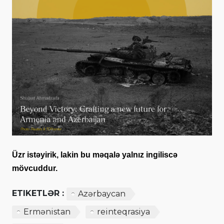
Üzr istəyirik, lakin bu məqalə yalnız ingiliscə
mövcuddur.
ETIKETLƏR :
Azərbaycan
Ermənistan
reinteqrasiya