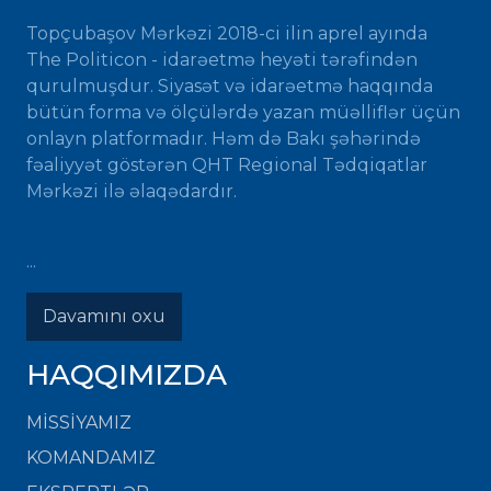
Topçubaşov Mərkəzi 2018-ci ilin aprel ayında
The Politicon - idarəetmə heyəti tərəfindən
qurulmuşdur. Siyasət və idarəetmə haqqında
bütün forma və ölçülərdə yazan müəlliflər üçün
onlayn platformadır. Həm də Bakı şəhərində
fəaliyyət göstərən QHT Regional Tədqiqatlar
Mərkəzi ilə əlaqədardır.
...
Davamını oxu
HAQQIMIZDA
MISSIYAMIZ
KOMANDAMIZ