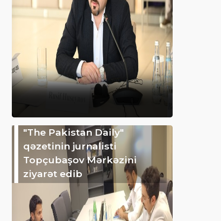
"The Pakistan Daily"
qəzetinin jurnalisti
Topçubaşov Mərkəzini
ziyarət edib