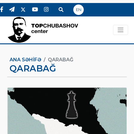
EN
ANA SƏHIFƏ
QARABAĞ
QARABAĞ