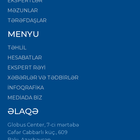
EKSPERTLƏR
MƏZUNLAR
TƏRƏFDAŞLAR
MENYU
TƏHLİL
HESABATLAR
EKSPERT RƏYİ
XƏBƏRLƏR VƏ TƏDBİRLƏR
İNFOQRAFİKA
MEDİADA BİZ
ƏLAQƏ
Globus Center, 7-ci mərtəbə
Cəfər Cabbarlı küç., 609
Bakı, Azərbaycan