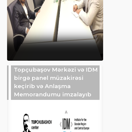
Topçubaşov Mərkəzi və IDM
birgə panel müzakirəsi
keçirib və Anlaşma
Memorandumu imzalayıb