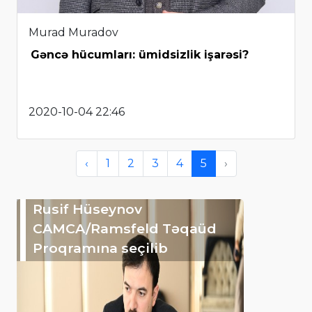
Murad Muradov
Gəncə hücumları: ümidsizlik işarəsi?
2020-10-04 22:46
‹
1
2
3
4
5
›
Rusif Hüseynov
CAMCA/Ramsfeld Təqaüd
Proqramına seçilib