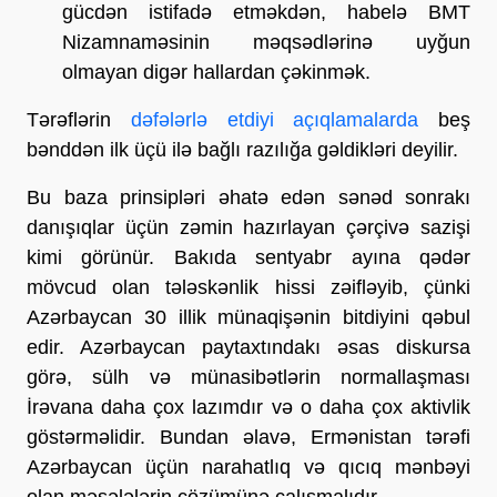
gücdən istifadə etməkdən, habelə BMT
Nizamnaməsinin məqsədlərinə uyğun
olmayan digər hallardan çəkinmək.
Tərəflərin
dəfələrlə etdiyi açıqlamalarda
beş
bənddən ilk üçü ilə bağlı razılığa gəldikləri deyilir.
Bu baza prinsipləri əhatə edən sənəd sonrakı
danışıqlar üçün zəmin hazırlayan çərçivə sazişi
kimi görünür. Bakıda sentyabr ayına qədər
mövcud olan tələskənlik hissi zəifləyib, çünki
Azərbaycan 30 illik münaqişənin bitdiyini qəbul
edir. Azərbaycan paytaxtındakı əsas diskursa
görə, sülh və münasibətlərin normallaşması
İrəvana daha çox lazımdır və o daha çox aktivlik
göstərməlidir. Bundan əlavə, Ermənistan tərəfi
Azərbaycan üçün narahatlıq və qıcıq mənbəyi
olan məsələlərin çözümünə çalışmalıdır.