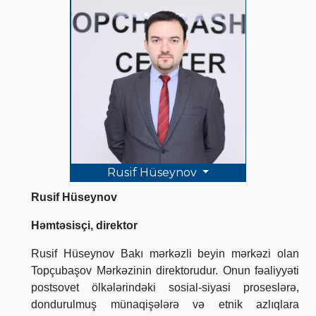
Rusif Hüseynov
Rusif Hüseynov
Həmtəsisçi, direktor
Rusif Hüseynov Bakı mərkəzli beyin mərkəzi olan
Topçubaşov Mərkəzinin direktorudur. Onun fəaliyyəti
postsovet ölkələrindəki sosial-siyasi proseslərə,
dondurulmuş münaqişələrə və etnik azlıqlara