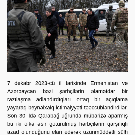
7 dekabr 2023-cü il tarixində Ermənistan və
Azərbaycan bəzi şərhçilərin əlamətdar bir
razılaşma adlandırdıqları ortaq bir açıqlama
yayaraq beynəlxalq ictimaiyyəti təəccübləndirdilər.
Son 30 ildə Qarabağ uğrunda mübarizə aparmış
bu iki ölkə əsir götürülmüş hərbçilərin qarşılıqlı
azad olunduğunu elan edərək uzunmüddətli sülh