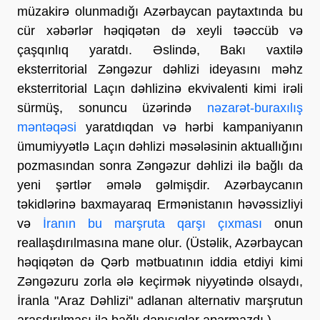
müzakirə olunmadığı Azərbaycan paytaxtında bu
cür xəbərlər həqiqətən də xeyli təəccüb və
çaşqınlıq yaratdı. Əslində, Bakı vaxtilə
eksterritorial Zəngəzur dəhlizi ideyasını məhz
eksterritorial Laçın dəhlizinə ekvivalenti kimi irəli
sürmüş, sonuncu üzərində
nəzarət-buraxılış
məntəqəsi
yaratdıqdan və hərbi kampaniyanın
ümumiyyətlə Laçın dəhlizi məsələsinin aktuallığını
pozmasından sonra Zəngəzur dəhlizi ilə bağlı da
yeni şərtlər əmələ gəlmişdir. Azərbaycanın
təkidlərinə baxmayaraq Ermənistanın həvəssizliyi
və
İranın bu marşruta qarşı çıxması
onun
reallaşdırılmasına mane olur. (Üstəlik, Azərbaycan
həqiqətən də Qərb mətbuatının iddia etdiyi kimi
Zəngəzuru zorla ələ keçirmək niyyətində olsaydı,
İranla "Araz Dəhlizi" adlanan alternativ marşrutun
araşdırılması ilə bağlı danışıqlar aparmazdı.)