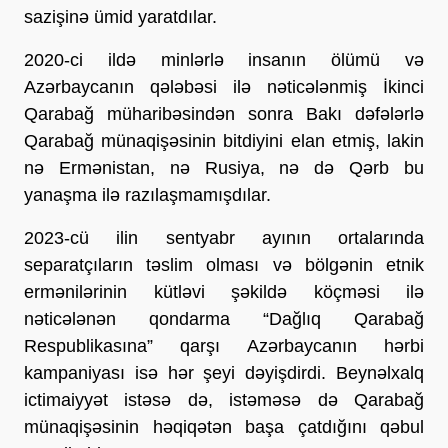
sazişinə ümid yaratdılar.
2020-ci ildə minlərlə insanın ölümü və
Azərbaycanın qələbəsi ilə nəticələnmiş İkinci
Qarabağ müharibəsindən sonra Bakı dəfələrlə
Qarabağ münaqişəsinin bitdiyini elan etmiş, lakin
nə Ermənistan, nə Rusiya, nə də Qərb bu
yanaşma ilə razılaşmamışdılar.
2023-cü ilin sentyabr ayının ortalarında
separatçıların təslim olması və bölgənin etnik
ermənilərinin kütləvi şəkildə köçməsi ilə
nəticələnən qondarma “Dağlıq Qarabağ
Respublikasına” qarşı Azərbaycanın hərbi
kampaniyası isə hər şeyi dəyişdirdi. Beynəlxalq
ictimaiyyət istəsə də, istəməsə də Qarabağ
münaqişəsinin həqiqətən başa çatdığını qəbul