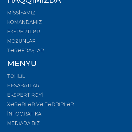
MISSIYAMIZ
KOMANDAMIZ
EKSPERTLƏR
MƏZUNLAR
TƏRƏFDAŞLAR
MENYU
TƏHLİL
HESABATLAR
EKSPERT RƏYİ
XƏBƏRLƏR VƏ TƏDBİRLƏR
İNFOQRAFİKA
MEDİADA BİZ