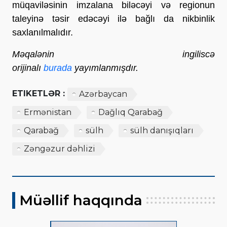
müqaviləsinin imzalana biləcəyi və regionun
taleyinə təsir edəcəyi ilə bağlı da nikbinlik
saxlanılmalıdır.
Məqalənin ingiliscə
orijinalı
burada
yayımlanmışdır.
ETIKETLƏR :
Azərbaycan
Ermənistan
Dağlıq Qarabağ
Qarabağ
sülh
sülh danışıqları
Zəngəzur dəhlizi
Müəllif haqqında