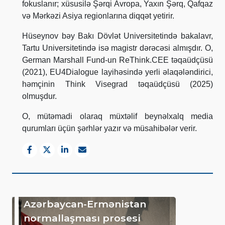
fokuslanır; xüsusilə Şərqi Avropa, Yaxın Şərq, Qafqaz
və Mərkəzi Asiya regionlarına diqqət yetirir.
Hüseynov bəy Bakı Dövlət Universitetində bakalavr,
Tartu Universitetində isə magistr dərəcəsi almışdır. O,
German Marshall Fund-un ReThink.CEE təqaüdçüsü
(2021), EU4Dialogue layihəsində yerli əlaqələndirici,
həmçinin Think Visegrad təqaüdçüsü (2025)
olmuşdur.
O, mütəmadi olaraq müxtəlif beynəlxalq media
qurumları üçün şərhlər yazır və müsahibələr verir.
Azərbaycan-Ermənistan
normallaşması prosesi