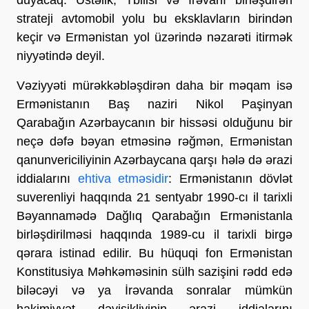
strateji avtomobil yolu bu eksklavların birindən
keçir və Ermənistan yol üzərində nəzarəti itirmək
niyyətində deyil.
Vəziyyəti mürəkkəbləşdirən daha bir məqam isə
Ermənistanın Baş naziri Nikol Paşinyan
Qarabağın Azərbaycanın bir hissəsi olduğunu bir
neçə dəfə bəyan etməsinə rəğmən, Ermənistan
qanunvericiliyinin Azərbaycana qarşı hələ də ərazi
iddialarını
ehtiva etməsidir
: Ermənistanın dövlət
suverenliyi haqqında 21 sentyabr 1990-cı il tarixli
Bəyannamədə Dağlıq Qarabağın Ermənistanla
birləşdirilməsi haqqında 1989-cu il tarixli birgə
qərara istinad edilir. Bu hüquqi fon Ermənistan
Konstitusiya Məhkəməsinin sülh sazişini rədd edə
biləcəyi və ya İrəvanda sonralar mümkün
hakimiyyət dəyişikliyinin ərazi iddialarını