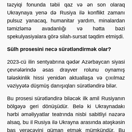
təzyiqi fonunda təbii qaz və ən son olaraq
Ukraynaya yenə də Rusiya ilə konflikt zamanı
pulsuz yanacaq, humanitar yardım, minalardan
təmizləmə avadanlığı və hətta bəzi
spekulyasiyalara görə silah-sursat təqdim etmişdi.
Sülh prosesini necə sürətləndirmək olar?
2023-cü ilin sentyabrına qədər Azərbaycan siyasi
çevrələrində əsas drayver rolunu oynamış
tələskinlik hissi yenidən aktuallaşa və çıxılmaz
vəziyyətə düşmüş danışıqları sürətləndirə bilər.
Bu prosesi sürətləndirə biləcək ilk amil Rusiyanın
bölgəyə geri dönüşüdür. Belə ki Ukraynadakı
hərbi əməliyyatlar teatrında nisbi sabitliyi nəzərə
alsaq, bu il Rusiya ilə Ukrayna arasında atəşkəsin
baş verəcəyini güman etmək mümkündür. Bu