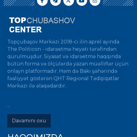
Topçubaşov Mərkəzi 2018-ci ilin aprel ayında
The Politicon - idarəetmə heyəti tərəfindən
qurulmuşdur. Siyasət və idarəetmə haqqında
bütün forma və ölçülərdə yazan müəlliflər üçün
onlayn platformadır. Həm də Bakı şəhərində
fəaliyyət göstərən QHT Regional Tədqiqatlar
Mərkəzi ilə əlaqədardır.
...
Davamını oxu
HAQQIMIZDA