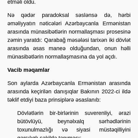
etməli oldu.
Nə qədər paradoksal səslənsə də, hərbi
əməliyyatın nəticələri Azərbaycanla Ermənistan
arasında münasibətlərin normallaşması prosesinə
zəmin yaratdı: Qarabağ məsələsi tarixən iki dövlət
arasında əsas maneə olduğundan, onun həlli
münasibətlərin normallaşmasına da yol açdı.
Vacib məqamlar
Son aylarda Azərbaycanla Ermənistan arasında
arasında keçirilən danışıqlar Bakının 2022-ci ildə
təklif etdiyi baza prinsiplərə əsaslanıb:
Dövlətlərin bir-birlərinin suverenliyi, ərazi
bütövlüyü, beynəlxalq sərhədlərinin
toxunulmazlığı və siyasi müstəqilliyini
qarşılıqlı şəkildə tanıması;