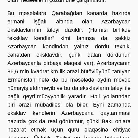
Bu məsələlərə Qarabağdan kənarda hazırda
erməni işğalı altında olan Azərbaycan
eksklavlarının taleyi daxildir. (Hamısı birlikdə
“eksklav kəndlər” kimi tanınsa da, səkkiz
Azərbaycan kəndindən yalnız dördü texniki
cəhətdən eksklavdır, çünki qalan dördünün
Azərbaycanla birbaşa əlaqəsi var). Azərbaycanın
86,6 min kvadrat km-lik ərazi bütövlüyünü tanıyan
Ermənistan hələ də bu məsələdə aydın mövqe
nümayiş etdirməyib və bu da eksklavların taleyi ilə
bağlı qeyri-müəyyənlik yaradır. Həll yollarından
biri ərazi mübadiləsi ola bilər. Eyni zamanda
eksklav kəndlərin Azərbaycana qaytarılması
hazırda çox da real görünmür, çünki Bakı onlara
nəzarət etmək üçün quru əlaqəsinə ehtiyac
duyacaq. Üstəlik, Tbilisi və İrəvanı birləşdirən