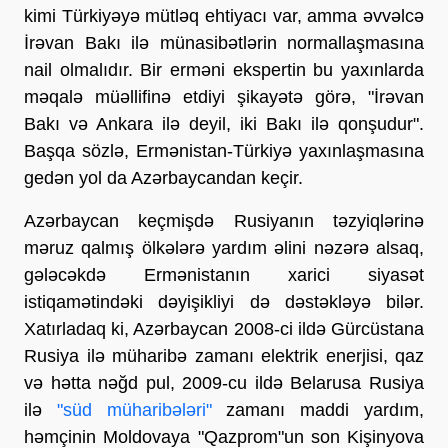
kimi Türkiyəyə mütləq ehtiyacı var, amma əvvəlcə
İrəvan Bakı ilə münasibətlərin normallaşmasına
nail olmalıdır. Bir erməni ekspertin bu yaxınlarda
məqalə müəllifinə etdiyi şikayətə görə, "İrəvan
Bakı və Ankara ilə deyil, iki Bakı ilə qonşudur".
Başqa sözlə, Ermənistan-Türkiyə yaxınlaşmasına
gedən yol da Azərbaycandan keçir.
Azərbaycan keçmişdə Rusiyanın təzyiqlərinə
məruz qalmış ölkələrə yardım əlini nəzərə alsaq,
gələcəkdə Ermənistanın xarici siyasət
istiqamətindəki dəyişikliyi də dəstəkləyə bilər.
Xatırladaq ki, Azərbaycan 2008-ci ildə Gürcüstana
Rusiya ilə müharibə zamanı elektrik enerjisi, qaz
və hətta nəğd pul, 2009-cu ildə Belarusa Rusiya
ilə
"süd müharibələri"
zamanı maddi yardım,
həmçinin Moldovaya "Qazprom"un son Kişinyova