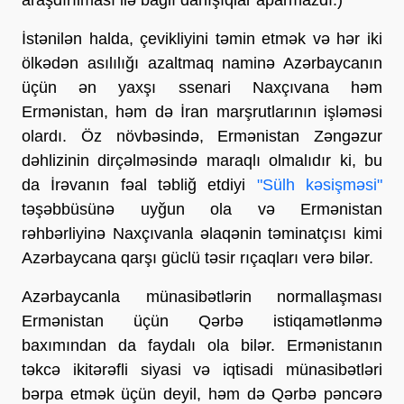
İstənilən halda, çevikliyini təmin etmək və hər iki
ölkədən asılılığı azaltmaq naminə Azərbaycanın
üçün ən yaxşı ssenari Naxçıvana həm
Ermənistan, həm də İran marşrutlarının işləməsi
olardı. Öz növbəsində, Ermənistan Zəngəzur
dəhlizinin dirçəlməsində maraqlı olmalıdır ki, bu
da İrəvanın fəal təbliğ etdiyi
"Sülh kəsişməsi"
təşəbbüsünə uyğun ola və Ermənistan
rəhbərliyinə Naxçıvanla əlaqənin təminatçısı kimi
Azərbaycana qarşı güclü təsir rıçaqları verə bilər.
Azərbaycanla münasibətlərin normallaşması
Ermənistan üçün Qərbə istiqamətlənmə
baxımından da faydalı ola bilər. Ermənistanın
təkcə ikitərəfli siyasi və iqtisadi münasibətləri
bərpa etmək üçün deyil, həm də Qərbə pəncərə