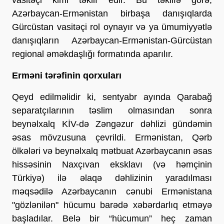
Azərbaycan-Ermənistan birbaşa danışıqlarda
Gürcüstan vasitəçi rol oynayır və ya ümumiyyətlə
danışıqların Azərbaycan-Ermənistan-Gürcüstan
regional əməkdaşlığı formatında aparılır.
Erməni tərəfinin qorxuları
Qeyd edilməlidir ki, sentyabr ayında Qarabağ
separatçılarının təslim olmasından sonra
beynəlxalq KİV-də Zəngəzur dəhlizi gündəmin
əsas mövzusuna çevrildi. Ermənistan, Qərb
ölkələri və beynəlxalq mətbuat Azərbaycanın əsas
hissəsinin Naxçıvan eksklavı (və həmçinin
Türkiyə) ilə əlaqə dəhlizinin yaradılması
məqsədilə Azərbaycanın cənubi Ermənistana
"gözlənilən" hücumu barədə xəbərdarlıq etməyə
başladılar. Belə bir “hücumun” heç zaman