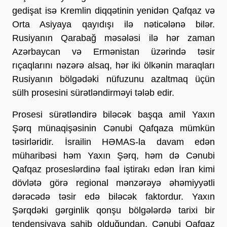
gedişat isə Kremlin diqqətinin yenidən Qafqaz və
Orta Asiyaya qayıdışı ilə nəticələnə bilər.
Rusiyanın Qarabağ məsələsi ilə hər zaman
Azərbaycan və Ermənistan üzərində təsir
rıçaqlarını nəzərə alsaq, hər iki ölkənin maraqları
Rusiyanın bölgədəki nüfuzunu azaltmaq üçün
sülh prosesini sürətləndirməyi tələb edir.
Prosesi sürətləndirə biləcək başqa amil Yaxın
Şərq münaqişəsinin Cənubi Qafqaza mümkün
təsirləridir. İsrailin HƏMAS-la davam edən
müharibəsi həm Yaxın Şərq, həm də Cənubi
Qafqaz proseslərdinə fəal iştirakı edən İran kimi
dövlətə görə regional mənzərəyə əhəmiyyətli
dərəcədə təsir edə biləcək faktordur. Yaxın
Şərqdəki gərginlik qonşu bölgələrdə tarixi bir
tendensiyaya sahib olduğundan, Cənubi Qafqaz