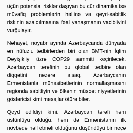
üçün potensial risklər daşıyan bu cür dinamika isə
müvafiq problemlərin həllinə və qeyri-sabitlik
riskinin azaldılmasına fəal yanaşmanın vacibliyini
vurğulayır.
Nəhayət, noyabr ayında Azərbaycanda dünyada
ən nüfuzlu tədbirlərdən biri olan BMT-nin İqlim
Dəyişikliyi üzrə COP29 sammiti keçiriləcək.
Azərbaycan tərəfinin bu qlobal tədbirə olan
diqqətini nəzərə alsaq, Azərbaycanın
Ermənistanla münasibətlərinin normallaşmasını
regionda sabitliyin və ölkənin müsbət niyyətlərinin
göstəricisi kimi mesajlar ötürə bilər.
Qeyd edildiyi kimi, Azərbaycan tərəfi həm
üstünlüyü olduğu, həm də Ermənistanın ilk
növbədə həll etməli olduğunu düşündüyü bir neçə