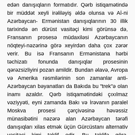
edən danışıqların formatıdır. Qərb istiqamətində
bir müddət xeyli irəliləyiş əldə olunsa və Aİ-ni
Azərbaycan- Ermənistan danışıqlarının 30 illik
tarixində ən dürüst vasitəçi kimi görünsə də,
Fransanın prosesə müdaxiləsi Azərbaycanın
nöqteyi-nəzərinə görə xeyirdən daha çox zərər
verir. Bu isə Fransanın Ermənistana hərbi
təchizatı fonunda danışıqlar prosesinin
qərəzsizliyini pozan amildir. Bundan əlavə, Avropa
və Amerika rəsmilərinin son zamanlar anti-
Azərbaycan bəyanatları da Bakıda bu "trek"ə olan
inamı azaldır. Qərb istiqamətindəki çıxılmaz
vəziyyəti, eyni zamanda Bakı və İrəvanın paralel
Moskva prosesi çərçivəsinə həvəssiz
münasibətini nəzərə alan Azərbaycan tərəfi
danışıqları xilas etmək üçün Gürcüstanı alternativ
vasitəçi kimi təklif edir. Bu təklifə görə,