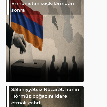
Ermənistan seçkilərindən
sonra
Səlahiyyətsiz Nəzarət: İranın
Hörmüz boğazını idarə
etmək cəhdi