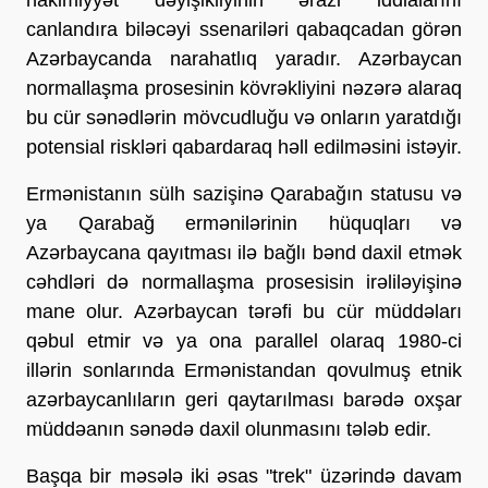
canlandıra biləcəyi ssenariləri qabaqcadan görən
Azərbaycanda narahatlıq yaradır. Azərbaycan
normallaşma prosesinin kövrəkliyini nəzərə alaraq
bu cür sənədlərin mövcudluğu və onların yaratdığı
potensial riskləri qabardaraq həll edilməsini istəyir.
Ermənistanın sülh sazişinə Qarabağın statusu və
ya Qarabağ ermənilərinin hüquqları və
Azərbaycana qayıtması ilə bağlı bənd daxil etmək
cəhdləri də normallaşma prosesisin irəliləyişinə
mane olur. Azərbaycan tərəfi bu cür müddəları
qəbul etmir və ya ona parallel olaraq 1980-ci
illərin sonlarında Ermənistandan qovulmuş etnik
azərbaycanlıların geri qaytarılması barədə oxşar
müddəanın sənədə daxil olunmasını tələb edir.
Başqa bir məsələ iki əsas "trek" üzərində davam