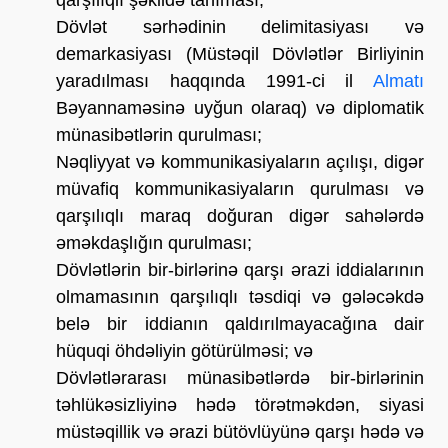
Dövlət sərhədinin delimitasiyası və
demarkasiyası (Müstəqil Dövlətlər Birliyinin
yaradılması haqqında 1991-ci il
Almatı
Bəyannaməsinə uyğun olaraq) və diplomatik
münasibətlərin qurulması;
Nəqliyyat və kommunikasiyaların açılışı, digər
müvafiq kommunikasiyaların qurulması və
qarşılıqlı maraq doğuran digər sahələrdə
əməkdaşlığın qurulması;
Dövlətlərin bir-birlərinə qarşı ərazi iddialarının
olmamasının qarşılıqlı təsdiqi və gələcəkdə
belə bir iddianın qaldırılmayacağına dair
hüquqi öhdəliyin götürülməsi; və
Dövlətlərarası münasibətlərdə bir-birlərinin
təhlükəsizliyinə hədə törətməkdən, siyasi
müstəqillik və ərazi bütövlüyünə qarşı hədə və