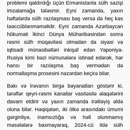
problemi qaldırdığı üçün Ermənistanla sülh sazişi
imzalamağa tələsmir. Eyni zamanda, yaxın
həftələrdə sülh razılaşması baş versə də heç kəs
təəccüblənməməlidir. Eyni zamanda Azərbaycan
hökuməti İkinci Dünya Müharibəsindən sonra
rəsmi sülh müqaviləsi olmadan da siyasi və
iqtisadi münasibətləri inkişaf edən Yaponiya-
Rusiya kimi bəzi nümunələrə istinad edərək, hər
hansı bir razılaşma baş vermədən də
normallaşma prosesini nəzərdən keçirə bilər.
Bakı və İrəvanın birgə bəyanatları göstərir ki,
tərəflər qeyri-rəsmi kanallar vasitəsilə əlaqələrini
davam etdirir və yaxın zamanda irəliləyiş əldə
oluna bilər. Həqiqətən, iki ölkə arasındakı ümumi
gərginliyə, inamsızlığa və həll olunmamış
məsələlərə baxmayaraq, 2024-cü ildə sülh