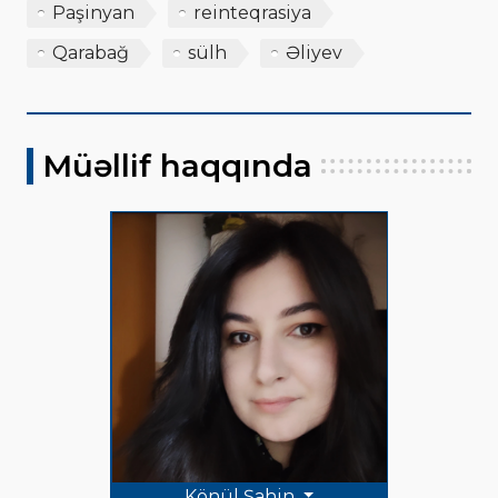
Paşinyan
reinteqrasiya
Qarabağ
sülh
Əliyev
Müəllif haqqında
Könül Şahin