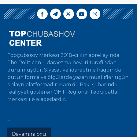
Topçubaşov Mərkəzi 2018-ci ilin aprel ayında
The Politicon - idarəetmə heyəti tərəfindən
qurulmuşdur. Siyasət və idarəetmə haqqında
bütün forma və ölçülərdə yazan müəlliflər üçün
onlayn platformadır. Həm də Bakı şəhərində
fəaliyyət göstərən QHT Regional Tədqiqatlar
Mərkəzi ilə əlaqədardır.
...
Davamını oxu