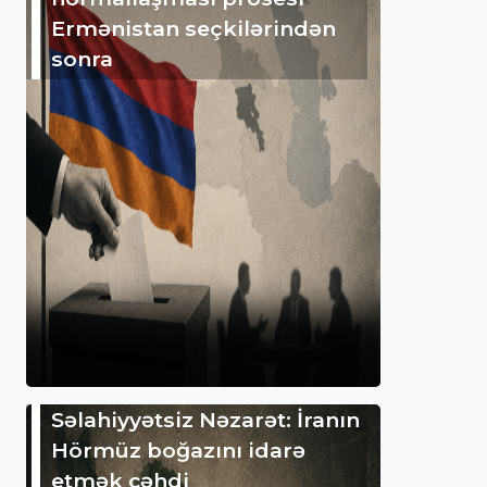
Ermənistan seçkilərindən
sonra
Səlahiyyətsiz Nəzarət: İranın
Hörmüz boğazını idarə
etmək cəhdi