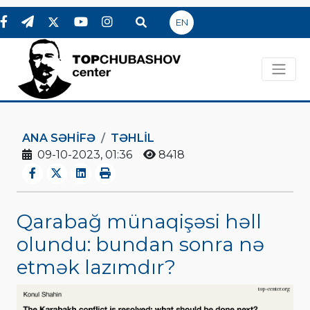
EN
ANA SƏHIFƏ
TƏHLİL
09-10-2023, 01:36
8418
Qarabağ münaqişəsi həll
olundu: bundan sonra nə
etmək lazımdır?