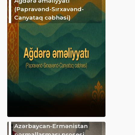
Ağdərə əməliyyatı
(Papravənd-Sırxavənd-
Canyataq cəbhəsi)
Azərbaycan-Ermənistan
normallaşması prosesi