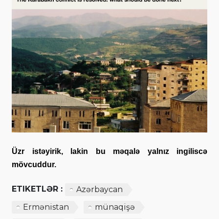
Üzr istəyirik, lakin bu məqalə yalnız ingiliscə
mövcuddur.
ETIKETLƏR :
Azərbaycan
Ermənistan
münaqişə