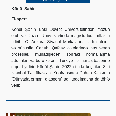
Könül Şahin
Ekspert
Könül Şahin Bakı Dövlət Universitetindən məzun
olub və Düzce Universitetində magistratura pilləsini
bitirib. O, Ankara Siyasət Mərkəzində tədqiqatçıdır
və xüsusilə Cənubi Qafqaz ölkələrində baş verən
proseslər, münaqişədən sonrakı normallaşma
addımları və bu ölkələrin Türkiyə ilə münasibətlərinə
diqqət yetirir. Könül Şahin 2022-ci ildə keçirilən 8-ci
İstanbul Təhlükəsizlik Konfransında Duhan Kalkanın
“Dünyada erməni diasporu” adlı təqdimatına da töhfə
verib.