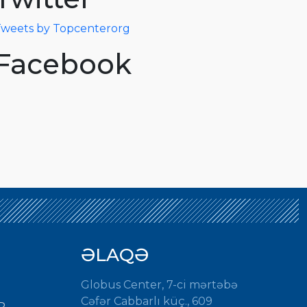
weets by Topcenterorg
Facebook
ƏLAQƏ
Globus Center, 7-ci mərtəbə
Cəfər Cabbarlı küç., 609
R