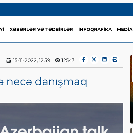
Yİ
XƏBƏRLƏR VƏ TƏDBİRLƏR
İNFOQRAFİKA
MEDİA
15-11-2022, 12:59
12547
lə necə danışmaq