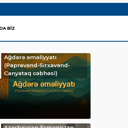
DA BİZ
Ağdərə əməliyyatı
(Papravənd-Sırxavənd-
Canyataq cəbhəsi)
Azərbaycan-Ermənistan