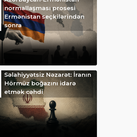
normallaşması prosesi
Ermənistan seçkilərindən
sonra
Səlahiyyətsiz Nəzarət: İranın
Hörmüz boğazını idarə
etmək cəhdi