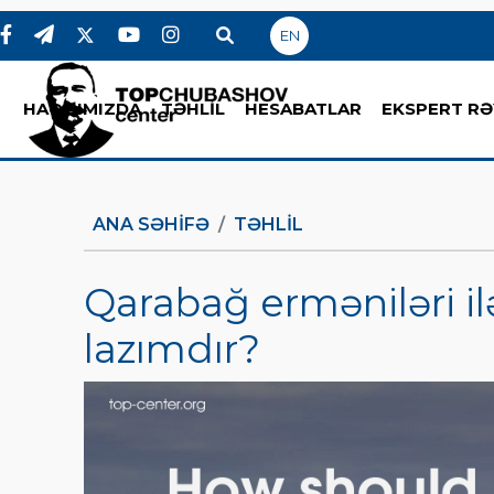
EN
HAQQIMIZDA
TƏHLİL
HESABATLAR
EKSPERT RƏ
ANA SƏHIFƏ
TƏHLİL
Qarabağ erməniləri i
lazımdır?