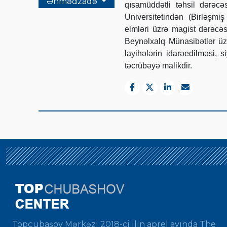
Əhmədzadə
qısamüddətli təhsil dərəc
Universitetindən (Birləşmi
elmləri üzrə magist dərəcə
Beynəlxalq Münasibətlər üzr
layihələrin idarəedilməsi,
təcrübəyə malikdir.
Topçubaşov Mərkəzi 2018-ci ilin aprel ayında The