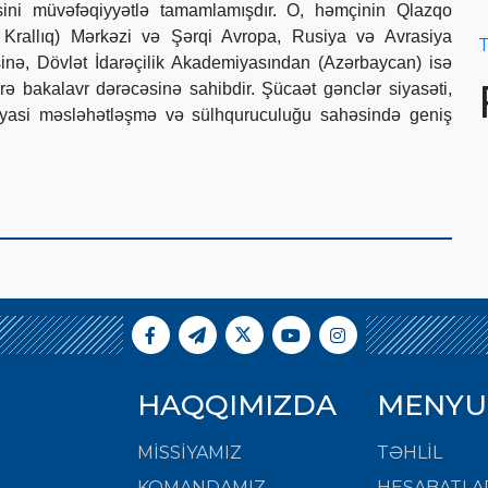
əsini müvəfəqiyyətlə tamamlamışdır. O, həmçinin Qlazqo
ş Krallıq) Mərkəzi və Şərqi Avropa, Rusiya və Avrasiya
T
sinə, Dövlət İdarəçilik Akademiyasından (Azərbaycan) isə
ə bakalavr dərəcəsinə sahibdir. Şücaət gənclər siyasəti,
 siyasi məsləhətləşmə və sülhquruculuğu sahəsində geniş
HAQQIMIZDA
MENYU
MISSIYAMIZ
TƏHLİL
KOMANDAMIZ
HESABATLA