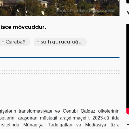
giliscə mövcuddur.
Qarabağ
sülh quruculuğu
ələrin transformasiyası və Cənubi Qafqaz ölkələrinin
asətlərini araşdıran müstəqil araşdırmaçıdır. 2023-cü ildə
sitetində Münaqişə Tədqiqatları və Mediasiya üzrə