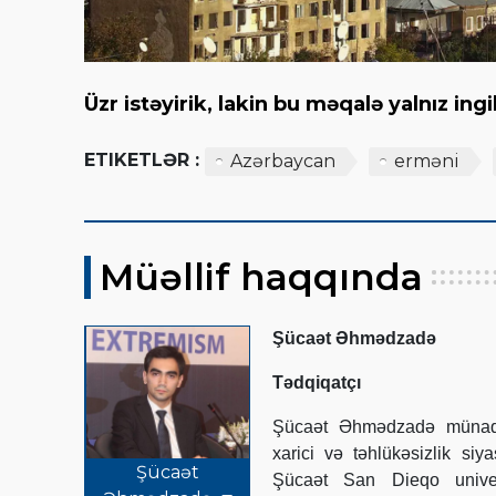
Üzr istəyirik, lakin bu məqalə yalnız in
ETIKETLƏR :
Azərbaycan
erməni
Müəllif haqqında
Şücaət Əhmədzadə
Tədqiqatçı
Şücaət Əhmədzadə münaqiş
xarici və təhlükəsizlik siy
Şücaət
Şücaət San Dieqo univer