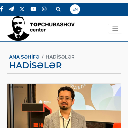
EN
ANA SƏHIFƏ
HADİSƏLƏR
HADİSƏLƏR