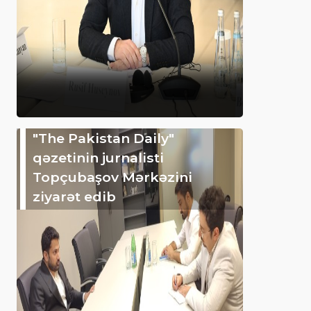
"The Pakistan Daily"
qəzetinin jurnalisti
Topçubaşov Mərkəzini
ziyarət edib