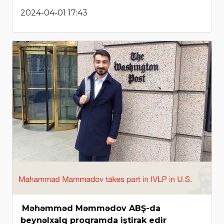
2024-04-01 17:43
Məhəmməd Məmmədov ABŞ-da
beynəlxalq proqramda iştirak edir