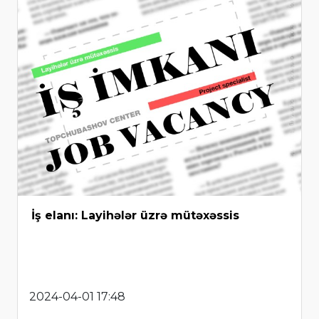
İş elanı: Layihələr üzrə mütəxəssis
2024-04-01 17:48