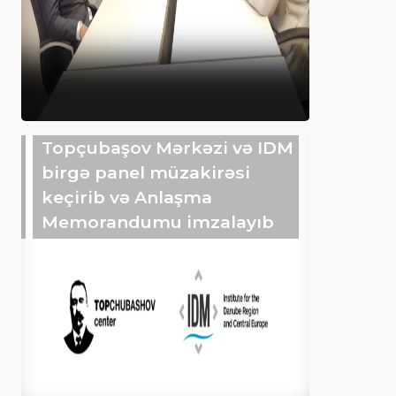
Topçubaşov Mərkəzi və IDM
birgə panel müzakirəsi
keçirib və Anlaşma
Memorandumu imzalayıb