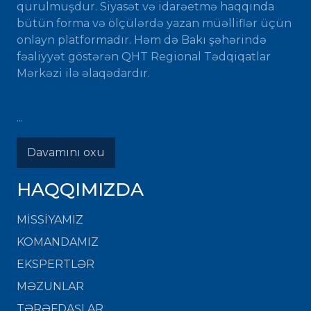
qurulmuşdur. Siyasət və idarəetmə haqqında
bütün forma və ölçülərdə yazan müəlliflər üçün
onlayn platformadır. Həm də Bakı şəhərində
fəaliyyət göstərən QHT Regional Tədqiqatlar
Mərkəzi ilə əlaqədardır.
...
Davamını oxu
HAQQIMIZDA
MISSIYAMIZ
KOMANDAMIZ
EKSPERTLƏR
MƏZUNLAR
TƏRƏFDAŞLAR