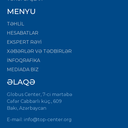
MENYU
TƏHLİL
HESABATLAR
EKSPERT RƏYİ
XƏBƏRLƏR VƏ TƏDBİRLƏR
İNFOQRAFİKA
MEDİADA BİZ
ƏLAQƏ
Globus Center, 7-ci mərtəbə
Cəfər Cabbarlı küç., 609
Bakı, Azərbaycan
E-mail: info@top-center.org