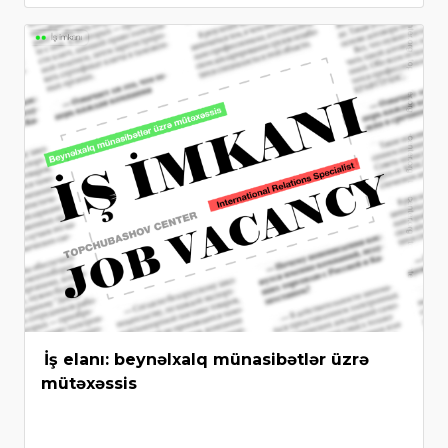
İş elanı: beynəlxalq münasibətlər üzrə
mütəxəssis