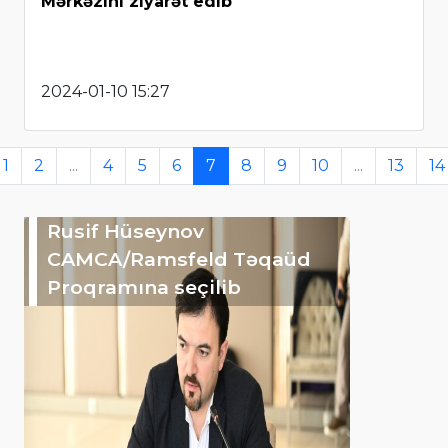
Mərkəzini ziyarət edib
2024-01-10 15:27
1
2
...
4
5
6
7
8
9
10
...
13
14
Rusif Hüseynov
CAMCA/Ramsfeld Təqaüd
Proqramına seçilib