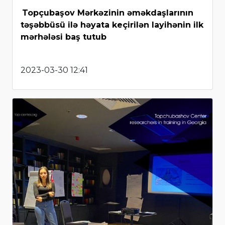
Topçubaşov Mərkəzinin əməkdaşlarının
təşəbbüsü ilə həyata keçirilən layihənin ilk
mərhələsi baş tutub
2023-03-30 12:41