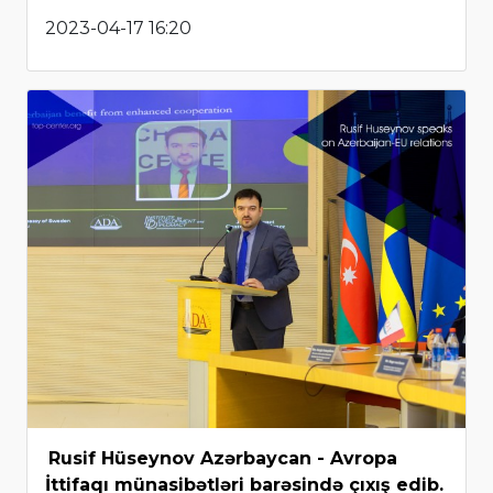
2023-04-17 16:20
Rusif Hüseynov Azərbaycan - Avropa
İttifaqı münasibətləri barəsində çıxış edib.