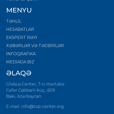
MENYU
TƏHLİL
HESABATLAR
EKSPERT RƏYİ
XƏBƏRLƏR VƏ TƏDBİRLƏR
İNFOQRAFİKA
MEDİADA BİZ
ƏLAQƏ
Globus Center, 7-ci mərtəbə
Cəfər Cabbarlı küç., 609
Bakı, Azərbaycan
E-mail: info@top-center.org