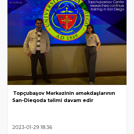
Topçubaşov Mərkəzinin əməkdaşlarının
San-Dieqoda təlimi davam edir
2023-01-29 18:36