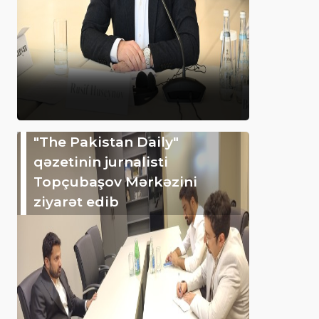
"The Pakistan Daily"
qəzetinin jurnalisti
Topçubaşov Mərkəzini
ziyarət edib