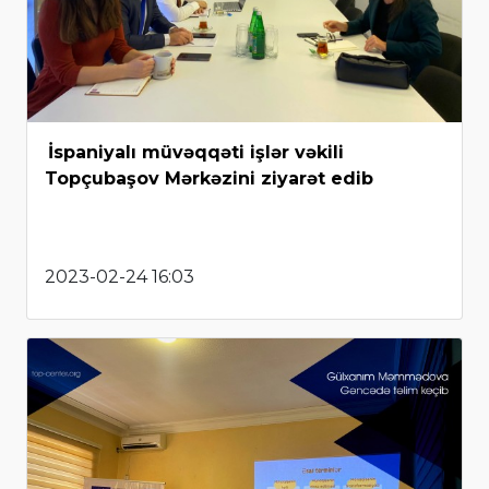
İspaniyalı müvəqqəti işlər vəkili
Topçubaşov Mərkəzini ziyarət edib
2023-02-24 16:03