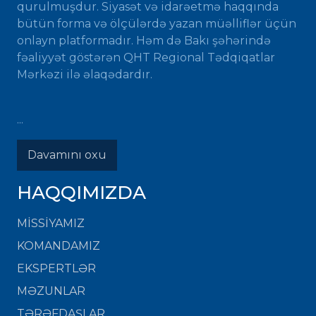
qurulmuşdur. Siyasət və idarəetmə haqqında
bütün forma və ölçülərdə yazan müəlliflər üçün
onlayn platformadır. Həm də Bakı şəhərində
fəaliyyət göstərən QHT Regional Tədqiqatlar
Mərkəzi ilə əlaqədardır.
...
Davamını oxu
HAQQIMIZDA
MISSIYAMIZ
KOMANDAMIZ
EKSPERTLƏR
MƏZUNLAR
TƏRƏFDAŞLAR