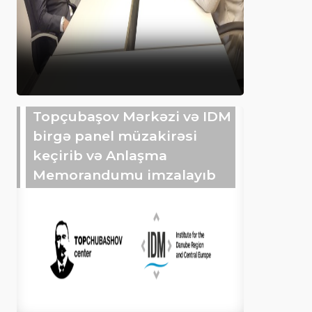
Topçubaşov Mərkəzi və IDM
birgə panel müzakirəsi
keçirib və Anlaşma
Memorandumu imzalayıb