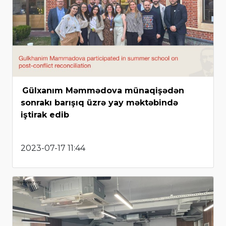
Gülxanım Məmmədova münaqişədən
sonrakı barışıq üzrə yay məktəbində
iştirak edib
2023-07-17 11:44