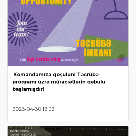
Komandamıza qoşulun! Təcrübə
proqramı üzrə müraciətlərin qəbulu
başlamışdır!
2023-04-30 18:32