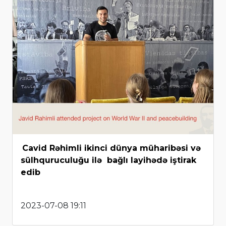
Cavid Rəhimli ikinci dünya müharibəsi və
sülhquruculuğu ilə bağlı layihədə iştirak
edib
2023-07-08 19:11