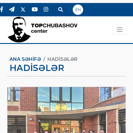
EN
ANA SƏHIFƏ
HADİSƏLƏR
HADİSƏLƏR