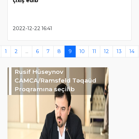
çıxış edib
2022-12-22 16:41
1
2
...
6
7
8
9
10
11
12
13
14
Rusif Hüseynov
CAMCA/Ramsfeld Təqaüd
Proqramına seçilib