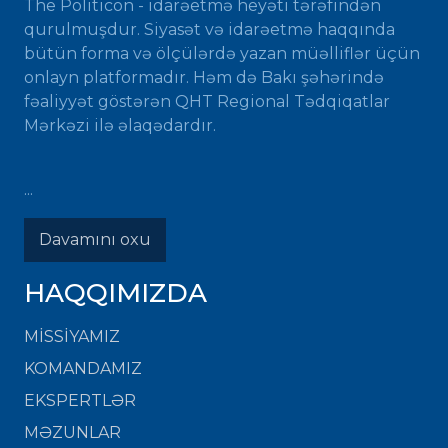
The Politicon - idarəetmə heyəti tərəfindən
qurulmuşdur. Siyasət və idarəetmə haqqında
bütün forma və ölçülərdə yazan müəlliflər üçün
onlayn platformadır. Həm də Bakı şəhərində
fəaliyyət göstərən QHT Regional Tədqiqatlar
Mərkəzi ilə əlaqədardır.
...
Davamını oxu
HAQQIMIZDA
MISSIYAMIZ
KOMANDAMIZ
EKSPERTLƏR
MƏZUNLAR