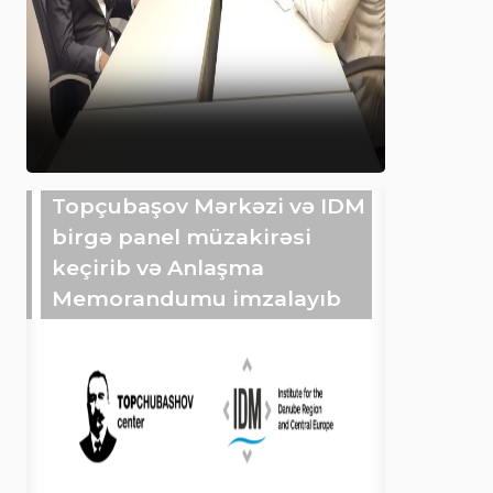
Topçubaşov Mərkəzi və IDM
birgə panel müzakirəsi
keçirib və Anlaşma
Memorandumu imzalayıb