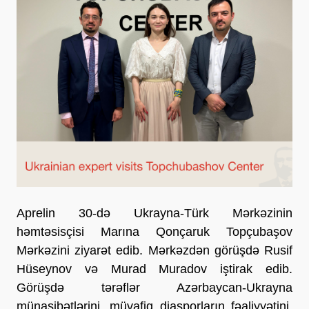
Aprelin 30-də Ukrayna-Türk Mərkəzinin
həmtəsisçisi Marına Qonçaruk Topçubaşov
Mərkəzini ziyarət edib. Mərkəzdən görüşdə Rusif
Hüseynov və Murad Muradov iştirak edib.
Görüşdə tərəflər Azərbaycan-Ukrayna
münasibətlərini, müvafiq diasporların fəaliyyətini,