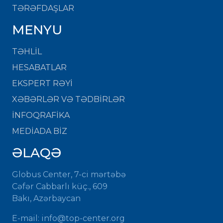
TƏRƏFDAŞLAR
MENYU
TƏHLİL
HESABATLAR
EKSPERT RƏYİ
XƏBƏRLƏR VƏ TƏDBİRLƏR
İNFOQRAFİKA
MEDİADA BİZ
ƏLAQƏ
Globus Center, 7-ci mərtəbə
Cəfər Cabbarlı küç., 609
Bakı, Azərbaycan
E-mail: info@top-center.org