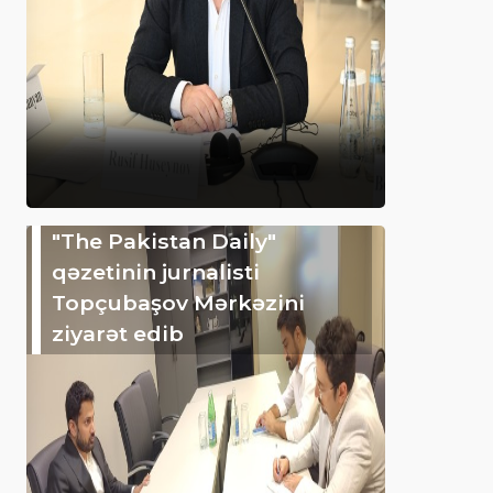
"The Pakistan Daily"
qəzetinin jurnalisti
Topçubaşov Mərkəzini
ziyarət edib