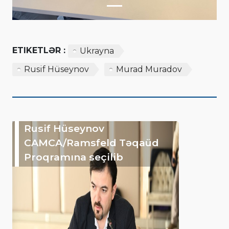
ETIKETLƏR :
Ukrayna
Rusif Hüseynov
Murad Muradov
Rusif Hüseynov
CAMCA/Ramsfeld Təqaüd
Proqramına seçilib