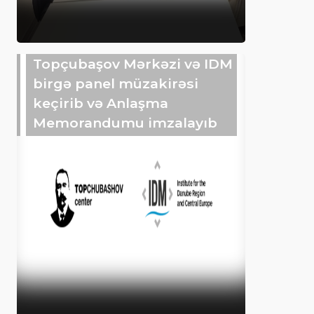
Topçubaşov Mərkəzi və IDM
birgə panel müzakirəsi
keçirib və Anlaşma
Memorandumu imzalayıb