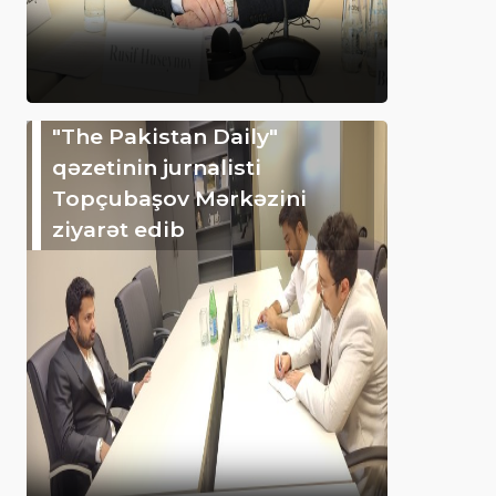
"The Pakistan Daily"
qəzetinin jurnalisti
Topçubaşov Mərkəzini
ziyarət edib