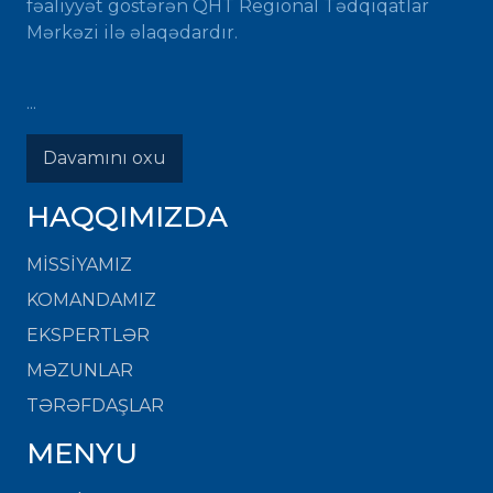
fəaliyyət göstərən QHT Regional Tədqiqatlar
Mərkəzi ilə əlaqədardır.
...
Davamını oxu
HAQQIMIZDA
MISSIYAMIZ
KOMANDAMIZ
EKSPERTLƏR
MƏZUNLAR
TƏRƏFDAŞLAR
MENYU