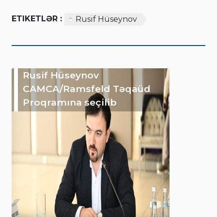
ETIKETLƏR :
Rusif Hüseynov
Rusif Hüseynov
CAMCA/Ramsfeld Təqaüd
Proqramına seçilib