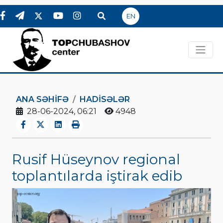
EN
ANA SƏHIFƏ
HADİSƏLƏR
28-06-2024, 06:21
4948
Rusif Hüseynov regional
toplantılarda iştirak edib