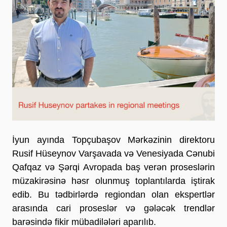
İyun ayında Topçubaşov Mərkəzinin direktoru
Rusif Hüseynov Varşavada və Venesiyada Cənubi
Qafqaz və Şərqi Avropada baş verən proseslərin
müzakirəsinə həsr olunmuş toplantılarda iştirak
edib. Bu tədbirlərdə regiondan olan ekspertlər
arasında cari proseslər və gələcək trendlər
barəsində fikir mübadilələri aparılıb.