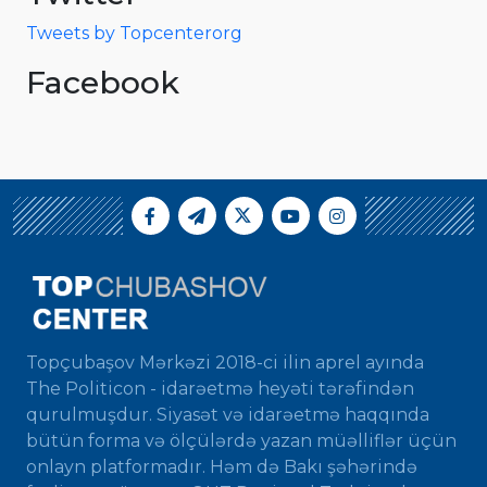
Tweets by Topcenterorg
Facebook
Topçubaşov Mərkəzi 2018-ci ilin aprel ayında
The Politicon - idarəetmə heyəti tərəfindən
qurulmuşdur. Siyasət və idarəetmə haqqında
bütün forma və ölçülərdə yazan müəlliflər üçün
onlayn platformadır. Həm də Bakı şəhərində