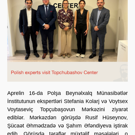
Aprelin 16-da Polşa Beynəlxalq Münasibətlər
İnstitutunun ekspertləri Stefania Kolarj və Voytsex
Voytaseviç Topçubaşovun Mərkəzini ziyarət
ediblər. Mərkəzdən görüşdə Rusif Hüseynov,
Şücaət Əhmədzadə və Şahım Əfəndiyeva iştirak
edib. Görüşdə tərəflər müxtəlif məsələləri, o