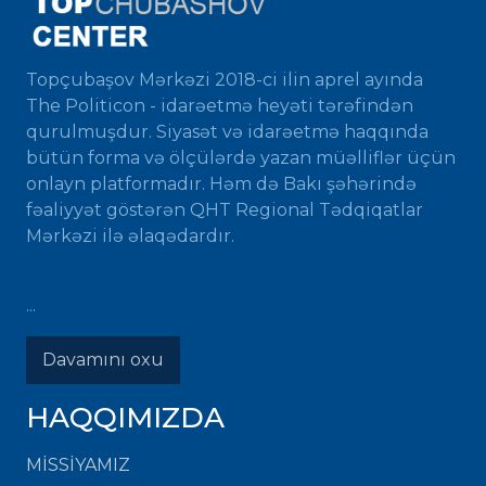
Topçubaşov Mərkəzi 2018-ci ilin aprel ayında
The Politicon - idarəetmə heyəti tərəfindən
qurulmuşdur. Siyasət və idarəetmə haqqında
bütün forma və ölçülərdə yazan müəlliflər üçün
onlayn platformadır. Həm də Bakı şəhərində
fəaliyyət göstərən QHT Regional Tədqiqatlar
Mərkəzi ilə əlaqədardır.
...
Davamını oxu
HAQQIMIZDA
MISSIYAMIZ