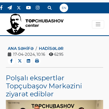
EN
ANA SƏHIFƏ
HADİSƏLƏR
17-04-2024, 10:16
6295
Polşalı ekspertlər
Topçubaşov Mərkəzini
ziyarət ediblər