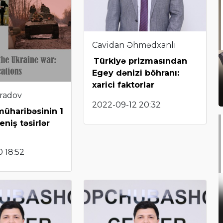
Cavidan Əhmədxanlı
Türkiyə prizmasından
Egey dənizi böhranı:
xarici faktorlar
radov
2022-09-12 20:32
üharibəsinin 1
eniş təsirlər
 18:52