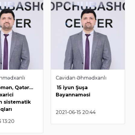
hmədxanlı
Cavidan Əhmədxanlı
Yəmən, Qətər…
15 iyun Şuşa
xarici
Bəyannaməsi
in sistematik
qları
2021-06-15 20:44
 13:20