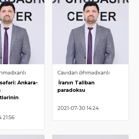
hmədxanlı
Cavidan Əhmədxanlı
səfəri: Ankara-
İranın Taliban
n
paradoksu
lərinin
2021-07-30 14:24
 21:56