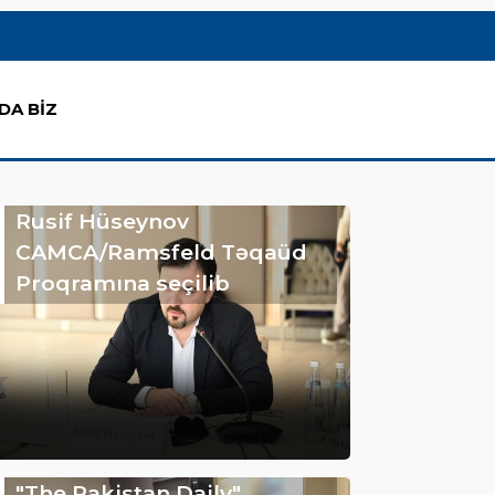
DA BİZ
Rusif Hüseynov
CAMCA/Ramsfeld Təqaüd
Proqramına seçilib
"The Pakistan Daily"