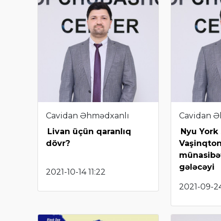
Cavidan Əhmədxanlı
Cavidan Ə
Livan üçün qaranlıq
Nyu York 
dövr?
Vaşinqto
münasibət
gələcəyi
2021-10-14 11:22
2021-09-24