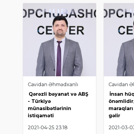
Cavidan Əhmədxanlı
Cavidan Ə
Qərəzli bəyanat və ABŞ
İnsan hüq
- Türkiyə
önəmlidir
münasibətlərinin
maraqları
istiqaməti
gəlir
2021-04-25 23:18
2021-03-03