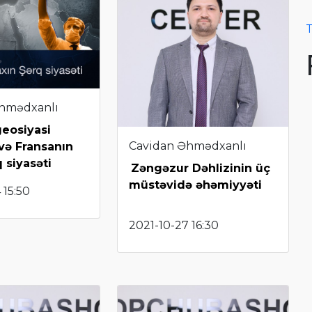
T
hmədxanlı
geosiyasi
Cavidan Əhmədxanlı
 və Fransanın
 siyasəti
Zəngəzur Dəhlizinin üç
müstəvidə əhəmiyyəti
 15:50
2021-10-27 16:30