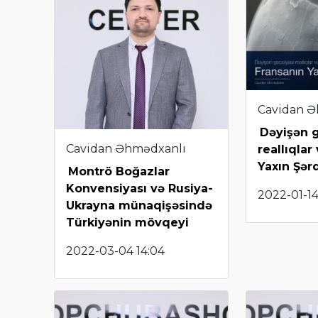
Cavidan Ə
Dəyişən 
Cavidan Əhmədxanlı
reallıqlar
Yaxın Şərq
Montrö Boğazlar
Konvensiyası və Rusiya-
2022-01-14
Ukrayna münaqişəsində
Türkiyənin mövqeyi
2022-03-04 14:04