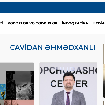
Yİ
XƏBƏRLƏR VƏ TƏDBİRLƏR
İNFOQRAFİKA
MEDİA
CAVIDAN ƏHMƏDXANLI