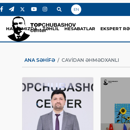
EN
HAQQIMIZDA
TƏHLİL
HESABATLAR
EKSPERT RƏ
ANA SƏHIFƏ
CAVIDAN ƏHMƏDXANLI