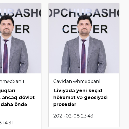
hmədxanlı
Cavidan Əhmədxanlı
uqları
Liviyada yeni keçid
, ancaq dövlət
hökumət və geosiyasi
 daha öndə
proseslər
2021-02-08 23:43
 14:31