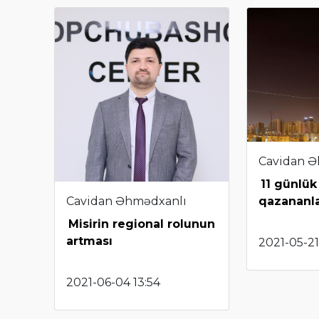
Cavidan Ə
11 günlük
Cavidan Əhmədxanlı
qazananlar
Misirin regional rolunun
artması
2021-05-21
2021-06-04 13:54