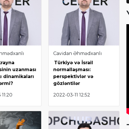
hmədxanlı
Cavidan Əhmədxanlı
krayna
Türkiyə və İsrail
sinin uzanması
normallaşması:
ı dinamikaları
perspektivlər və
lərmi?
gözləntilər
 11:20
2022-03-11 12:52