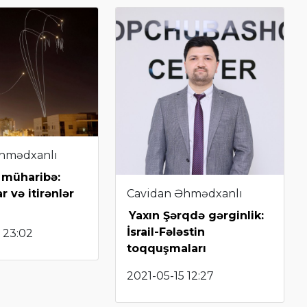
hmədxanlı
 müharibə:
Cavidan Əhmədxanlı
 və itirənlər
Yaxın Şərqdə gərginlik:
İsrail-Fələstin
 23:02
toqquşmaları
2021-05-15 12:27