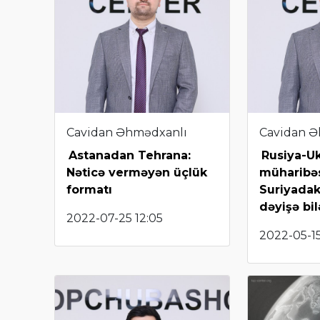
Cavidan Əhmədxanlı
Cavidan Ə
Astanadan Tehrana:
Rusiya-U
Nəticə verməyən üçlük
müharibə
formatı
Suriyadak
dəyişə bi
2022-07-25 12:05
2022-05-15