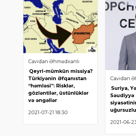
Cavidan Əhmədxanlı
Qeyri-mümkün missiya?
Cavidan Ə
Türkiyənin Əfqanıstan
“həmləsi”: Risklər,
Suriya, 
gözləntilər, üstünlüklər
Səudiyyə 
və əngəllər
siyasətin
uğursuzlu
2021-07-21 18:30
2021-06-23