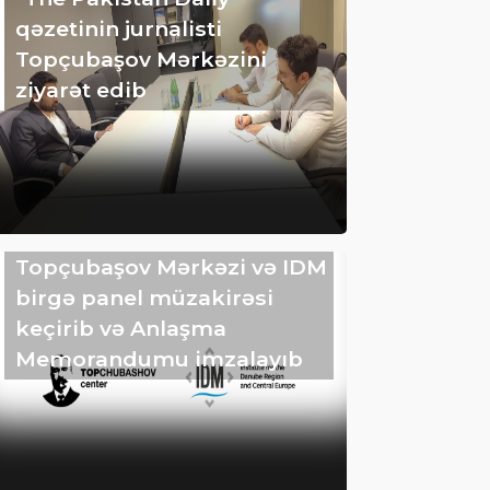
qəzetinin jurnalisti
Topçubaşov Mərkəzini
ziyarət edib
Topçubaşov Mərkəzi və IDM
birgə panel müzakirəsi
keçirib və Anlaşma
Memorandumu imzalayıb