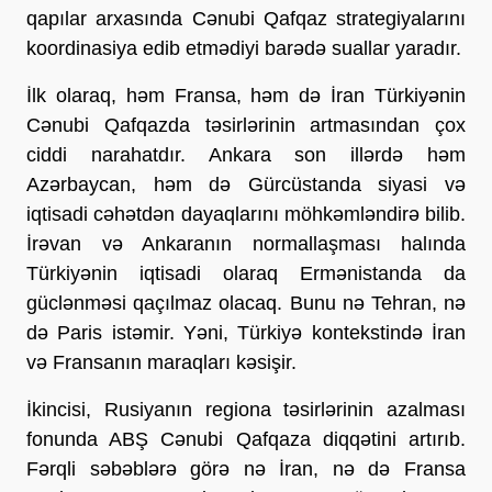
qapılar arxasında Cənubi Qafqaz strategiyalarını
koordinasiya edib etmədiyi barədə suallar yaradır.
İlk olaraq, həm Fransa, həm də İran Türkiyənin
Cənubi Qafqazda təsirlərinin artmasından çox
ciddi narahatdır. Ankara son illərdə həm
Azərbaycan, həm də Gürcüstanda siyasi və
iqtisadi cəhətdən dayaqlarını möhkəmləndirə bilib.
İrəvan və Ankaranın normallaşması halında
Türkiyənin iqtisadi olaraq Ermənistanda da
güclənməsi qaçılmaz olacaq. Bunu nə Tehran, nə
də Paris istəmir. Yəni, Türkiyə kontekstində İran
və Fransanın maraqları kəsişir.
İkincisi, Rusiyanın regiona təsirlərinin azalması
fonunda ABŞ Cənubi Qafqaza diqqətini artırıb.
Fərqli səbəblərə görə nə İran, nə də Fransa