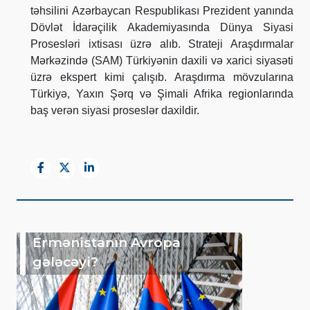
təhsilini Azərbaycan Respublikası Prezident yanında
Dövlət İdarəçilik Akademiyasında Dünya Siyasi
Prosesləri ixtisası üzrə alıb. Strateji Araşdırmalar
Mərkəzində (SAM) Türkiyənin daxili və xarici siyasəti
üzrə ekspert kimi çalışıb. Araşdırma mövzularına
Türkiyə, Yaxın Şərq və Şimali Afrika regionlarında
baş verən siyasi proseslər daxildir.
Ermənistanın Avropa
gələcəyi?