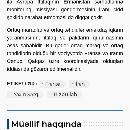
ilə Avropa İttifaqının Ermənistan sərhədlərinə
monitorinq missiyası göndərməsinin İranı cidd
şəkildə narahat etməməsi də diqqət çəkir.
Ortaq maraqlar və ortaq təhdidlər əməkdaşlıqların
yaranmasının, ittifaq və paktların qurulmasının
əsas səbəbidir. Bu qədər ortaq maraq və ortaq
təhdidlərin olduğu bir vəziyyətdə Fransa və İranın
Cənubi Qafqaz üzrə koordinasiyada olduqları
iddiası da gözardı edilməməlidir.
ETIKETLƏR :
Fransa
İran
Yaxın Şərq
Hizbullah
Müəllif haqqında