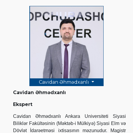
Cavidan Əhmədxanlı
Cavidan Əhmədxanlı
Ekspert
Cavidan Əhmədxanlı Ankara Universiteti Siyasi
Biliklər Fakültəsinin (Məktəb-i Mülkiyə) Siyasi Elm və
Dövlət İdarəetməsi ixtisasının məzunudur. Magistr