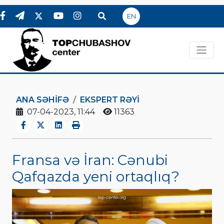
EN
ANA SƏHIFƏ
EKSPERT RƏYI
07-04-2023, 11:44
11363
Fransa və İran: Cənubi
Qafqazda yeni ortaqlıq?