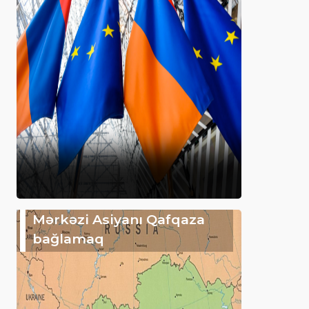
Mərkəzi Asiyanı Qafqaza
bağlamaq