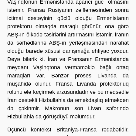
Vaşinqtonun Ermənistanda aparıcı güc olmasını
istəmir. Fransa Rusiyanın zəifləməsindən sonra
ictimai dəstəyinin güclü olduğu Ermənistanın
protektoru olmaqda maraqlı görünür, ona görə
ABŞ-ın ölkədə təsirlərini artırmasını istəmir. İranın
da sərhədlərinə ABŞ-ın yerləşməsindən narahat
olduğu barədə xüsusi danışmağa ehtiyac yoxdur.
Deyə bilərik ki, İran və Fransanın Ermənistanda
meydanı Vaşinqtona verməməklə bağlı ortaq
maraqları var. Bənzər proses Livanda da
müşahidə olunur. Fransa Livanda protektorluq
rolunu ələ keçirmək arzusundadır və bu məqsədlə
İran dəstəkli Hizbullahla da əməkdaşlıq etməkdən
də çəkinmir. Makronun son Livan səfərində
Hizbullahla da görüşdüyü məlumdur.
Üçüncü kontekst Britaniya-Fransa rəqabətidir.