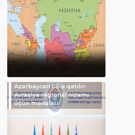
Azərbaycan C5-ə qatılır:
Avrasiya regional nizamı
üçün mənaları