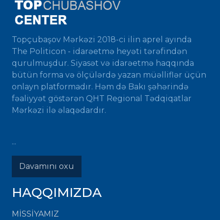
Topçubaşov Mərkəzi 2018-ci ilin aprel ayında
The Politicon - idarəetmə heyəti tərəfindən
qurulmuşdur. Siyasət və idarəetmə haqqında
bütün forma və ölçülərdə yazan müəlliflər üçün
onlayn platformadır. Həm də Bakı şəhərində
fəaliyyət göstərən QHT Regional Tədqiqatlar
Mərkəzi ilə əlaqədardır.
...
Davamını oxu
HAQQIMIZDA
MISSIYAMIZ