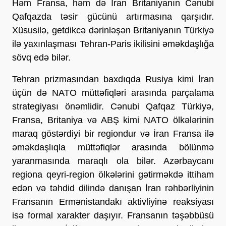
Həm Fransa, həm də İran Britaniyanın Cənubi
Qafqazda təsir gücünü artırmasına qarşıdır.
Xüsusilə, getdikcə dərinləşən Britaniyanın Türkiyə
ilə yaxınlaşması Tehran-Paris ikilisini əməkdaşlığa
sövq edə bilər.
Tehran prizmasından baxdıqda Rusiya kimi İran
üçün də NATO müttəfiqləri arasında parçalama
strategiyası önəmlidir. Cənubi Qafqaz Türkiyə,
Fransa, Britaniya və ABŞ kimi NATO ölkələrinin
maraq göstərdiyi bir regiondur və İran Fransa ilə
əməkdaşlıqla müttəfiqlər arasında bölünmə
yaranmasında maraqlı ola bilər. Azərbaycanı
regiona qeyri-region ölkələrini gətirməkdə ittiham
edən və təhdid dilində danışan İran rəhbərliyinin
Fransanın Ermənistandakı aktivliyinə reaksiyası
isə formal xarakter daşıyır. Fransanın təşəbbüsü