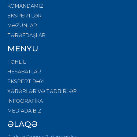
KOMANDAMIZ
EKSPERTLƏR
MƏZUNLAR
TƏRƏFDAŞLAR
MENYU
TƏHLİL
HESABATLAR
EKSPERT RƏYİ
XƏBƏRLƏR VƏ TƏDBİRLƏR
İNFOQRAFİKA
MEDİADA BİZ
ƏLAQƏ