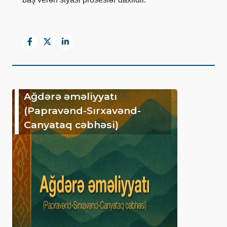
Ağdərə əməliyyatı
(Papravənd-Sırxavənd-
Canyataq cəbhəsi)