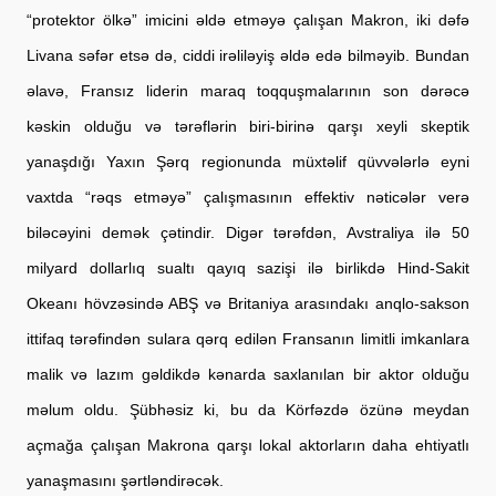
“protektor ölkə” imicini əldə etməyə çalışan Makron, iki dəfə 
Livana səfər etsə də, ciddi irəliləyiş əldə edə bilməyib. Bundan 
əlavə, Fransız liderin maraq toqquşmalarının son dərəcə 
kəskin olduğu və tərəflərin biri-birinə qarşı xeyli skeptik 
yanaşdığı Yaxın Şərq regionunda müxtəlif qüvvələrlə eyni 
vaxtda “rəqs etməyə” çalışmasının effektiv nəticələr verə 
biləcəyini demək çətindir. Digər tərəfdən, Avstraliya ilə 50 
milyard dollarlıq sualtı qayıq sazişi ilə birlikdə Hind-Sakit 
Okeanı hövzəsində ABŞ və Britaniya arasındakı anqlo-sakson 
ittifaq tərəfindən sulara qərq edilən Fransanın limitli imkanlara 
malik və lazım gəldikdə kənarda saxlanılan bir aktor olduğu 
məlum oldu. Şübhəsiz ki, bu da Körfəzdə özünə meydan 
açmağa çalışan Makrona qarşı lokal aktorların daha ehtiyatlı 
yanaşmasını şərtləndirəcək.