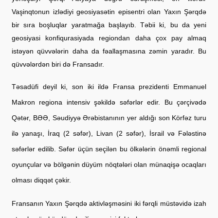
Vaşinqtonun izlədiyi geosiyasətin episentri olan Yaxın Şərqdə 
bir sıra boşluqlar yaratmağa başlayıb. Təbii ki, bu da yeni 
geosiyasi konfiqurasiyada regiondan daha çox pay almaq 
istəyən qüvvələrin daha da fəallaşmasına zəmin yaradır. Bu 
qüvvələrdən biri də Fransadır.
Təsadüfi deyil ki, son iki ildə Fransa prezidenti Emmanuel 
Makron regiona intensiv şəkildə səfərlər edir. Bu çərçivədə 
Qətər, BƏƏ, Səudiyyə Ərəbistanının yer aldığı son Körfəz turu 
ilə yanaşı, İraq (2 səfər), Livan (2 səfər), İsrail və Fələstinə 
səfərlər edilib. Səfər üçün seçilən bu ölkələrin önəmli regional 
oyunçular və bölgənin düyüm nöqtələri olan münaqişə ocaqları 
olması diqqət çəkir.
Fransanın Yaxın Şərqdə aktivləşməsini iki fərqli müstəvidə izah 