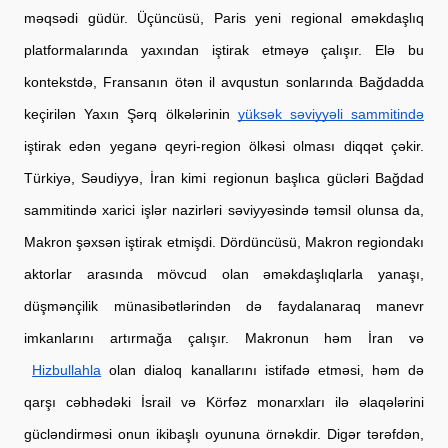
məqsədi güdür. Üçüncüsü, Paris yeni regional əməkdaşlıq 
platformalarında yaxından iştirak etməyə çalışır. Elə bu 
kontekstdə, Fransanın ötən il avqustun sonlarında Bağdadda 
keçirilən Yaxın Şərq ölkələrinin
yüksək səviyyəli sammitində
iştirak edən yeganə qeyri-region ölkəsi olması diqqət çəkir. 
Türkiyə, Səudiyyə, İran kimi regionun başlıca gücləri Bağdad 
sammitində xarici işlər nazirləri səviyyəsində təmsil olunsa da, 
Makron şəxsən iştirak etmişdi. Dördüncüsü, Makron regiondakı 
aktorlar arasında mövcud olan əməkdaşlıqlarla yanaşı, 
düşmənçilik münasibətlərindən də faydalanaraq manevr 
imkanlarını artırmağa çalışır. Makronun həm İran və
Hizbullahla
 olan dialoq kanallarını istifadə etməsi, həm də 
qarşı cəbhədəki İsrail və Körfəz monarxları ilə əlaqələrini 
gücləndirməsi onun ikibaşlı oyununa örnəkdir. Digər tərəfdən, 