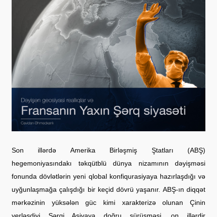
Son illərdə Amerika Birləşmiş Ştatları (ABŞ) 
hegemoniyasındakı təkqütblü dünya nizamının dəyişməsi 
fonunda dövlətlərin yeni qlobal konfiqurasiyaya hazırlaşdığı və 
uyğunlaşmağa çalışdığı bir keçid dövrü yaşanır. ABŞ-ın diqqət 
mərkəzinin yüksələn güc kimi xarakterizə olunan Çinin 
yerləşdiyi Şərqi Asiyaya doğru sürüşməsi, on illərdir 