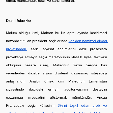
etmək mümkündür: daxili və xarici faktorlar.
Daxili faktorlar
Məlum olduğu kimi, Makron bu ilin aprel ayında keçirilməsi 
nəzərdə tutulan prezident seçkilərində
yenidən namizəd olmaq 
niyyətindədir.
 Xarici siyasət addımlarını daxil proseslərə 
proyeksiya etməyin seçki marafonunun klassik siyasi taktikası 
olduğunu nəzərə alsaq, Makronun Yaxın Şərqdə baş 
verənlərdən daxildə siyasi dividend qazanmaq istəyəcəyi 
anlaşılandır. Analoji örnək kimi Makronun Ermənistan 
siyasətində daxildəki erməni auditoriyasının dəstəyini 
qazanmaq məqsədini göstərmək mümkündür. Ancaq 
Fransadakı seçici kütləsinin
3%-ni təşkil edən ərəb və 