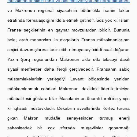
müsəlman əhalinin etnik və dini motivasiyalı elektorat olduğunu
və Makronun regional siyasətinin bütünlüklə həmin faktor 
ətrafında formalaşdığını iddia etmək çətindir. Söz yox ki, İslam 
Fransa seçkilərinin ən qaynar mövzulardan biridir. Bununla 
belə, ərəb monarxları ilə əlaqələrin Fransa müsəlmanlarının 
seçici davranışlarına təsir edib-etməyəcəyi ciddi sual doğurur. 
Yaxın Şərq regionundan Makronun əldə edə biləcəyi daxili 
siyasi mənfəətlər daha fərqli çərçivədədir. Fransanın sabiq 
müstəmləkələrinin yerləşdiyi Levant bölgəsində yenidən 
möhkəmlənmək cəhdləri Makronun daxildəki liderlik imicinə 
müsbət təsir göstərə bilər. Məsələnin ən önəmli tərəfi isə yəqin 
ki, iqtisadi müstəvidədir. Dekabrın əvvəllərində Körfəz turuna 
çıxan Makron müdafiə sənayesindən tutmuş enerji 
sahəsinədək bir çox sferada müqavilələr qoparmağı 