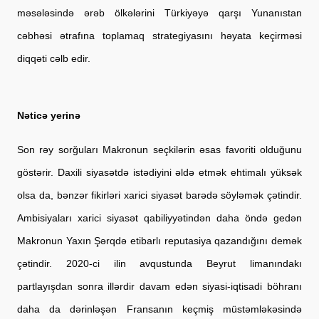
məsələsində ərəb ölkələrini Türkiyəyə qarşı Yunanıstan 
cəbhəsi ətrafına toplamaq strategiyasını həyata keçirməsi 
diqqəti cəlb edir.
Nəticə yerinə
Son rəy sorğuları Makronun seçkilərin əsas favoriti olduğunu 
göstərir. Daxili siyasətdə istədiyini əldə etmək ehtimalı yüksək 
olsa da, bənzər fikirləri xarici siyasət barədə söyləmək çətindir. 
Ambisiyaları xarici siyasət qabiliyyətindən daha öndə gedən 
Makronun Yaxın Şərqdə etibarlı reputasiya qazandığını demək 
çətindir. 2020-ci ilin avqustunda Beyrut limanındakı 
partlayışdan sonra illərdir davam edən siyasi-iqtisadi böhranı 
daha da dərinləşən Fransanın keçmiş müstəmləkəsində 