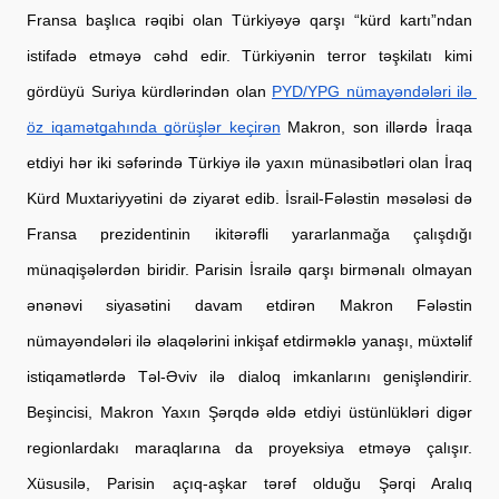
Fransa başlıca rəqibi olan Türkiyəyə qarşı “kürd kartı”ndan 
istifadə etməyə cəhd edir. Türkiyənin terror təşkilatı kimi 
gördüyü Suriya kürdlərindən olan
PYD/YPG nümayəndələri ilə 
öz iqamətgahında görüşlər keçirən
 Makron, son illərdə İraqa 
etdiyi hər iki səfərində Türkiyə ilə yaxın münasibətləri olan İraq 
Kürd Muxtariyyətini də ziyarət edib. İsrail-Fələstin məsələsi də 
Fransa prezidentinin ikitərəfli yararlanmağa çalışdığı 
münaqişələrdən biridir. 
Parisin İsrailə qarşı birmənalı olmayan
ənənəvi siyasətini davam etdirən Makron
 Fələstin 
nümayəndələri ilə əlaqələrini 
inkişaf etdirməklə yanaşı, müxtəlif
istiqamətlərdə
 Təl-Əviv ilə dialoq imkanlarını genişləndirir. 
Beşincisi, Makron Yaxın Şərqdə əldə etdiyi üstünlükləri digər 
regionlardakı maraqlarına da proyeksiya etməyə çalışır. 
Xüsusilə, Parisin açıq-aşkar tərəf olduğu Şərqi Aralıq 