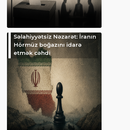
Səlahiyyətsiz Nəzarət: İranın
Hörmüz boğazını idarə
etmək cəhdi