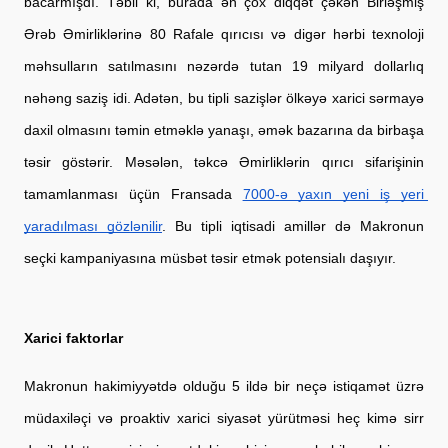
bacarmışdı. Təbii ki, burada ən çox diqqət çəkən Birləşmiş 
Ərəb Əmirliklərinə 80 Rafale qırıcısı və digər hərbi texnoloji 
məhsulların satılmasını nəzərdə tutan 19 milyard dollarlıq 
nəhəng saziş idi. Adətən, bu tipli sazişlər ölkəyə xarici sərmayə 
daxil olmasını təmin etməklə yanaşı, əmək bazarına da birbaşa 
təsir göstərir. Məsələn, təkcə Əmirliklərin qırıcı sifarişinin 
tamamlanması üçün Fransada
7000-ə yaxın yeni iş yeri 
yaradılması gözlənilir
. Bu tipli iqtisadi amillər də Makronun 
seçki kampaniyasına müsbət təsir etmək potensialı daşıyır.
Xarici faktorlar
Makronun hakimiyyətdə olduğu 5 ildə bir neçə istiqamət üzrə 
müdaxiləçi və proaktiv xarici siyasət yürütməsi heç kimə sirr 