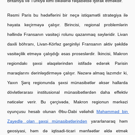
Britaniya və Türkiyə kimi ölkələrlə rəqabətdə iştirak etməkdir.
Rəsmi Paris bu hədəflərini bir neçə istiqamətli strategiya ilə 
həyata keçirməyə çalışır. Birincisi, regional problemlərin 
həllində Fransanın vasitəçi rolunu qazanmaq səyləridir. Livan 
daxili böhranı, Livan-Körfəz gərginliyi Fransanın aktiv şəkildə 
vasitəçilik etməyə çalışdığı əsas proseslərdir. İkincisi, Makron 
regiondakı şəxsi əlaqələrindən istifadə edərək Parisin 
maraqlarını dərinləşdirməyə çalışır. Nəzərə almaq lazımdır ki, 
Yaxın Şərq regionunda şəxsi münasibətlər əksər hallarda 
dövlətlərarası institusional münasibətlərdən daha effektiv 
nəticələr verir. Bu çərçivədə, Makron regionun mərkəzi 
oyunçusu hesab olunan Əbu-Dabi vəliəhdi
Məhəmməd bin 
Zayedlə olan şəxsi münasibətlərindən
 yararlanaraq həm 
geosiyasi, həm də iqtisadi-ticari mənfəətlər əldə etmək 