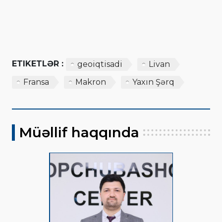
ETIKETLƏR :
geoiqtisadi
Livan
Fransa
Makron
Yaxın Şərq
Müəllif haqqında