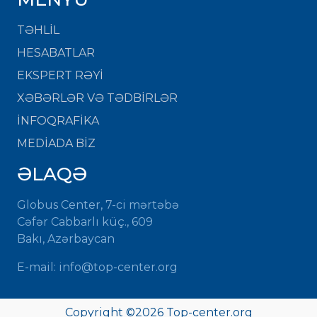
TƏHLİL
HESABATLAR
EKSPERT RƏYİ
XƏBƏRLƏR VƏ TƏDBİRLƏR
İNFOQRAFİKA
MEDİADA BİZ
ƏLAQƏ
Globus Center, 7-ci mərtəbə
Cəfər Cabbarlı küç., 609
Bakı, Azərbaycan
E-mail: info@top-center.org
Copyright ©
2026 Top-center.org