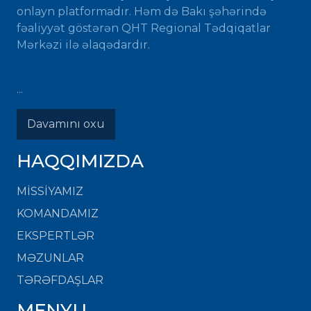
onlayn platformadır. Həm də Bakı şəhərində
fəaliyyət göstərən QHT Regional Tədqiqatlar
Mərkəzi ilə əlaqədardır.
...
Davamını oxu
HAQQIMIZDA
MISSIYAMIZ
KOMANDAMIZ
EKSPERTLƏR
MƏZUNLAR
TƏRƏFDAŞLAR
MENYU