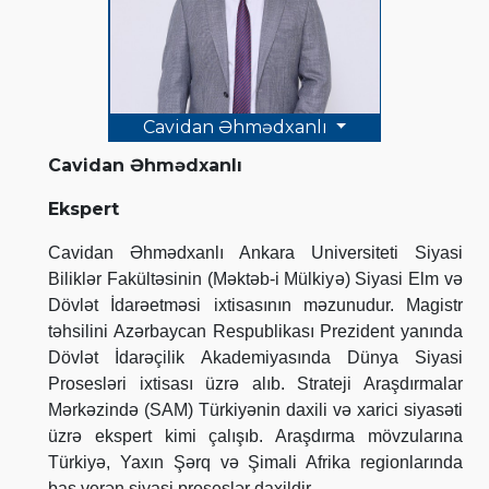
Cavidan Əhmədxanlı
Cavidan Əhmədxanlı
Ekspert
Cavidan Əhmədxanlı Ankara Universiteti Siyasi
Biliklər Fakültəsinin (Məktəb-i Mülkiyə) Siyasi Elm və
Dövlət İdarəetməsi ixtisasının məzunudur. Magistr
təhsilini Azərbaycan Respublikası Prezident yanında
Dövlət İdarəçilik Akademiyasında Dünya Siyasi
Prosesləri ixtisası üzrə alıb. Strateji Araşdırmalar
Mərkəzində (SAM) Türkiyənin daxili və xarici siyasəti
üzrə ekspert kimi çalışıb. Araşdırma mövzularına
Türkiyə, Yaxın Şərq və Şimali Afrika regionlarında
baş verən siyasi proseslər daxildir.