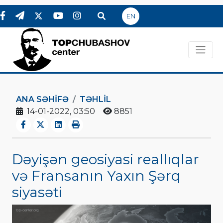
EN
ANA SƏHIFƏ
TƏHLİL
14-01-2022, 03:50
8851
Dəyişən geosiyasi reallıqlar
və Fransanın Yaxın Şərq
siyasəti