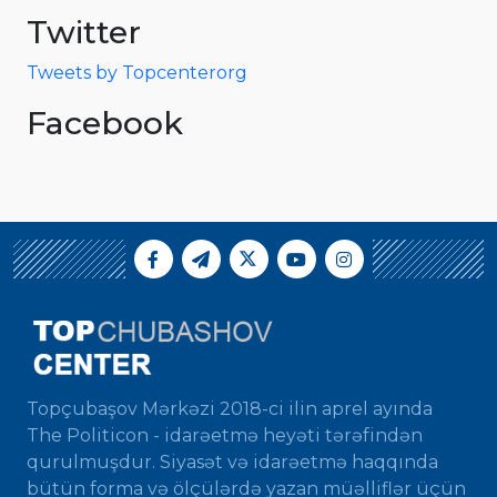
Twitter
Tweets by Topcenterorg
Facebook
Topçubaşov Mərkəzi 2018-ci ilin aprel ayında
The Politicon - idarəetmə heyəti tərəfindən
qurulmuşdur. Siyasət və idarəetmə haqqında
bütün forma və ölçülərdə yazan müəlliflər üçün