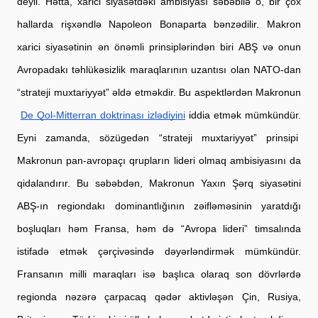
deyil. Hətta, xarici siyasətdəki ambisiyası səbəbilə o, bir çox 
hallarda rişxəndlə Napoleon Bonaparta bənzədilir. Makron 
xarici siyasətinin ən önəmli prinsiplərindən biri ABŞ və onun 
Avropadakı təhlükəsizlik maraqlarının uzantısı olan NATO-dan 
“strateji muxtariyyət” əldə etməkdir. Bu aspektlərdən Makronun
De Qol-Mitterran doktrinası izlədiyini
 iddia etmək mümkündür. 
Eyni zamanda, sözügedən “strateji muxtariyyət” prinsipi  
Makronun pan-avropaçı qrupların lideri olmaq ambisiyasını da 
qidalandırır. Bu səbəbdən, Makronun Yaxın Şərq siyasətini 
ABŞ-ın regiondakı dominantlığının zəifləməsinin yaratdığı 
boşluqları həm Fransa, həm də “Avropa lideri” timsalında 
istifadə etmək çərçivəsində dəyərləndirmək mümkündür. 
Fransanın milli maraqları isə başlıca olaraq son dövrlərdə 
regionda nəzərə çarpacaq qədər aktivləşən Çin, Rusiya, 