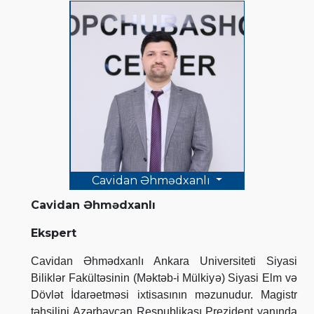
Cavidan Əhmədxanlı
Cavidan Əhmədxanlı
Ekspert
Cavidan Əhmədxanlı Ankara Universiteti Siyasi
Biliklər Fakültəsinin (Məktəb-i Mülkiyə) Siyasi Elm və
Dövlət İdarəetməsi ixtisasının məzunudur. Magistr
təhsilini Azərbaycan Respublikası Prezident yanında