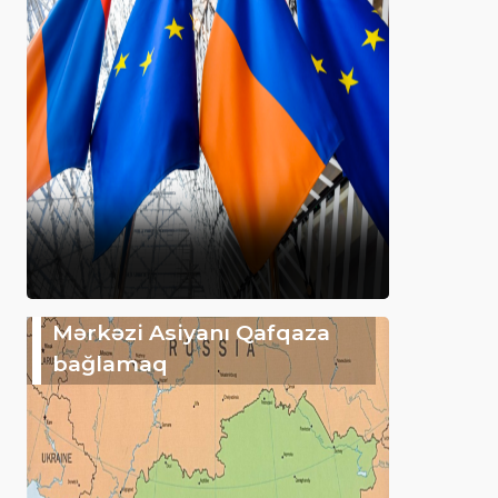
Mərkəzi Asiyanı Qafqaza
bağlamaq