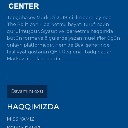
Topçubaşov Mərkəzi 2018-ci ilin aprel ayında
The Politicon - idarəetmə heyəti tərəfindən
qurulmuşdur. Siyasət və idarəetmə haqqında
bütün forma və ölçülərdə yazan müəlliflər üçün
onlayn platformadır. Həm də Bakı şəhərində
fəaliyyət göstərən QHT Regional Tədqiqatlar
Mərkəzi ilə əlaqədardır.
...
Davamını oxu
HAQQIMIZDA
MISSIYAMIZ