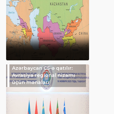
Azərbaycan C5-ə qatılır:
Avrasiya regional nizamı
üçün mənaları