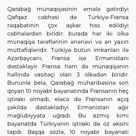
Qarabağ münaqişəsinin əmələ gətirdiyi
Qafqaz cəbhəsi də Türkiyə-Fransa
rəqabətinin çox aşkar hiss edildiyi
cəbhələrdən biridir; burada hər iki ölkə
münaqişə tərəflərinin ənənəvi və ən yaxın
müttəfiqləridir. Türkiyə bütün imkanları ilə
Azərbaycanı, Fransa isə Ermənistanı
dəstəkləyir. Fransa həm də münaqişənin
həllində vasitəçi olan 3 ölkədən biridir.
Bununla belə, Qarabağ müharibəsinə son
qoyan 10 noyabr bəyanatında Fransanın heç
iştirakı olmadı, eləcə də Fransanın açıq
şəkildə dəstəklədiyi Ermənistan ağır
məğlubiyyətə uğradı. Bu azmış kimi
bəyanatda Türkiyənin iştirakı da öz əksini
tapdı. Başqa sözlə, 10 noyabr bəyanatı