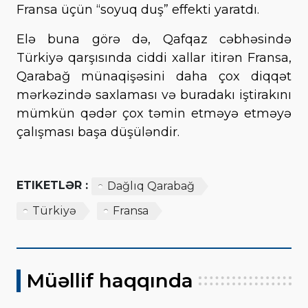
Fransa üçün “soyuq duş” effekti yaratdı.
Elə buna görə də, Qafqaz cəbhəsində
Türkiyə qarşısında ciddi xallar itirən Fransa,
Qarabağ münaqişəsini daha çox diqqət
mərkəzində saxlaması və buradakı iştirakını
mümkün qədər çox təmin etməyə etməyə
çalışması başa düşüləndir.
ETIKETLƏR :
Dağlıq Qarabağ
Türkiyə
Fransa
Müəllif haqqında