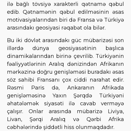
ilə bağlı tövsiyə xarakterli qətnamə qəbul
edib. Qətnamənin qəbul edilməsinin əsas
motivasiyalarından biri də Fransa və Türkiyə
arasındakı geosiyasi rəqabət ola bilər.
Bu iki dövlət arasındakı güc mübarizəsi son
illərdə dünya geosiyasətinin başlıca
dinamikalarından birinə çevrilib. Türkiyənin
fəaliyyətlərinin Aralıq dənizindən Afrikanın
mərkəzinə doğru genişləməsi buradakı əsas
söz sahibi Fransanı çox ciddi narahat edir.
Rəsmi Paris də, Ankaranın Afrikada
genişləməsinə Yaxın Şərqdə Türkiyəni
əhatələmək siyasəti ilə cavab verməyə
çalışır. Onlar arasında mübarizə Liviya,
Livan, Şərqi Aralıq və Qərbi Afrika
cəbhələrində şiddətli hiss olunmaqdadır.