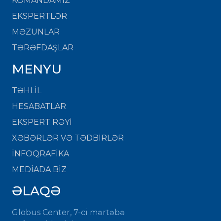
KOMANDAMIZ
EKSPERTLƏR
MƏZUNLAR
TƏRƏFDAŞLAR
MENYU
TƏHLİL
HESABATLAR
EKSPERT RƏYİ
XƏBƏRLƏR VƏ TƏDBİRLƏR
İNFOQRAFİKA
MEDİADA BİZ
ƏLAQƏ
Globus Center, 7-ci mərtəbə