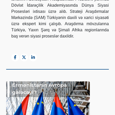
Dövlət İdarəçilik Akademiyasında Dünya Siyasi
Prosesləri ixtisası üzrə alıb. Strateji Araşdırmalar
Mərkəzində (SAM) Türkiyənin daxili və xarici siyasəti
üzrə ekspert kimi çalışıb. Araşdırma mövzularına
Türkiyə, Yaxın Şərq və Şimali Afrika regionlarında
baş verən siyasi proseslər daxildir.
Ermənistanın Avropa
gələcəyi?