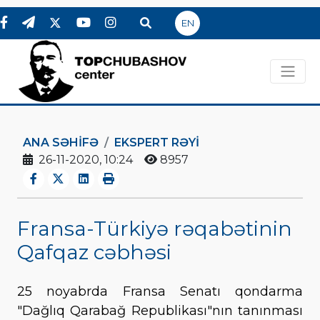
EN
ANA SƏHIFƏ
EKSPERT RƏYI
26-11-2020, 10:24
8957
Fransa-Türkiyə rəqabətinin
Qafqaz cəbhəsi
25 noyabrda Fransa Senatı qondarma
"Dağlıq Qarabağ Republikası"nın tanınması