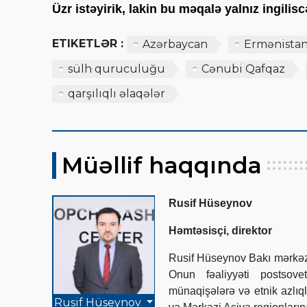
Üzr istəyirik, lakin bu məqalə yalnız ingili
ETIKETLƏR :
Azərbaycan
Ermənista
sülh quruculuğu
Cənubi Qafqaz
qarşılıqlı əlaqələr
Müəllif haqqında
Rusif Hüseynov
Həmtəsisçi, direktor
Rusif Hüseynov Bakı mərkəzl
Onun fəaliyyəti postsovet
münaqişələrə və etnik azlıq
Rusif Hüseynov