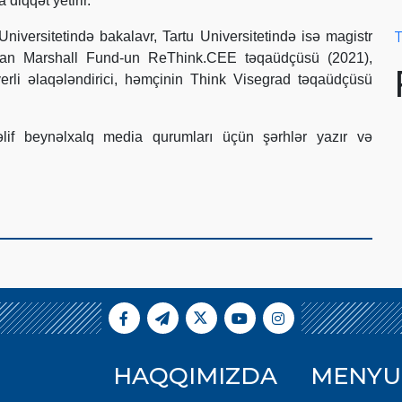
diqqət yetirir.
T
iversitetində bakalavr, Tartu Universitetində isə magistr
rman Marshall Fund-un ReThink.CEE təqaüdçüsü (2021),
rli əlaqələndirici, həmçinin Think Visegrad təqaüdçüsü
lif beynəlxalq media qurumları üçün şərhlər yazır və
HAQQIMIZDA
MENYU