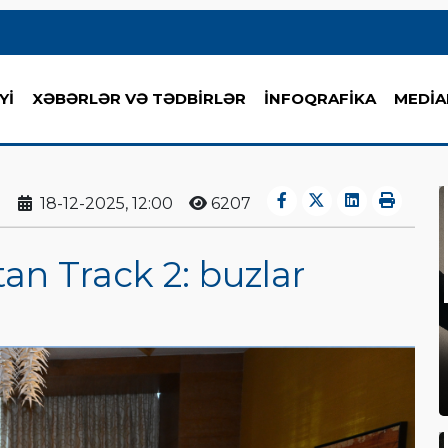
Yİ
XƏBƏRLƏR VƏ TƏDBİRLƏR
İNFOQRAFİKA
MEDİA
18-12-2025, 12:00
6207
n Track 2: buzlar