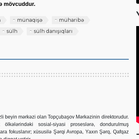
scə mövcuddur.
n
münaqişə
müharibə
sülh
sülh danışıqları
i beyin mərkəzi olan Topçubaşov Mərkəzinin direktorudur.
 ölkələrindəki sosial-siyasi proseslərə, dondurulmuş
lara fokuslanır; xüsusilə Şərqi Avropa, Yaxın Şərq, Qafqaz