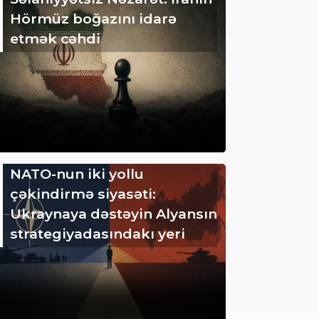
Hörmüz boğazını idarə
etmək cəhdi
NATO-nun iki yollu
çəkindirmə siyasəti:
Ukraynaya dəstəyin Alyansın
strategiyadasındakı yeri