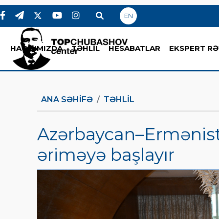
EN
HAQQIMIZDA
TƏHLİL
HESABATLAR
EKSPERT RƏ
ANA SƏHIFƏ
TƏHLİL
Azərbaycan–Ermənista
əriməyə başlayır