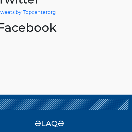
weets by Topcenterorg
Facebook
ƏLAQƏ