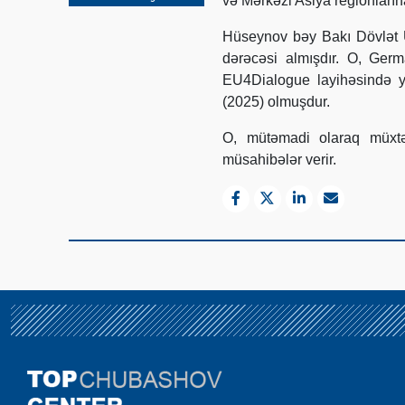
və Mərkəzi Asiya regionlarına 
Hüseynov bəy Bakı Dövlət Un
dərəcəsi almışdır. O, Ge
EU4Dialogue layihəsində ye
(2025) olmuşdur.
O, mütəmadi olaraq müxtə
müsahibələr verir.