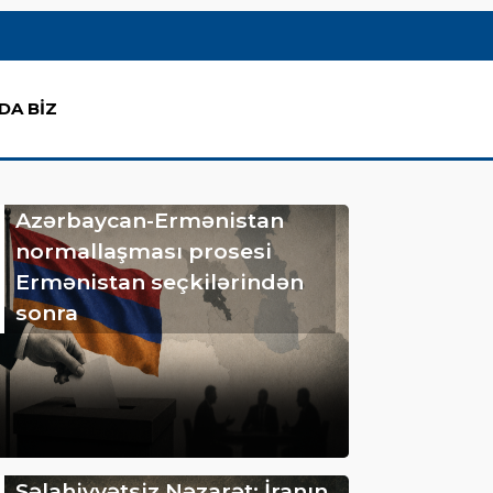
DA BİZ
Azərbaycan-Ermənistan
normallaşması prosesi
Ermənistan seçkilərindən
sonra
Səlahiyyətsiz Nəzarət: İranın