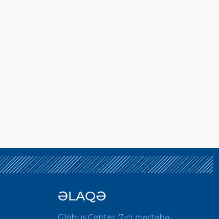
ƏLAQƏ
Globus Center, 7-ci mərtəbə