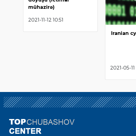
mühazirə)
2021-11-12 10:51
Iranian c
2021-05-11 