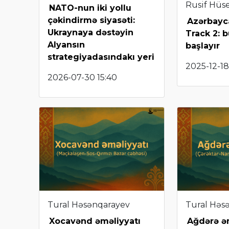
Rusif Hüs
NATO-nun iki yollu
çəkindirmə siyasəti:
Azərbayc
Ukraynaya dəstəyin
Track 2: 
Alyansın
başlayır
strategiyadasındakı yeri
2025-12-18
2026-07-30 15:40
Tural Həsənqarayev
Tural Həs
Xocavənd əməliyyatı
Ağdərə ə