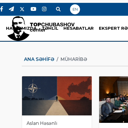
EN
HAQQIMIZDA
TƏHLİL
HESABATLAR
EKSPERT RƏ
ANA SƏHIFƏ
MÜHARIBƏ
Aslan Həsənli