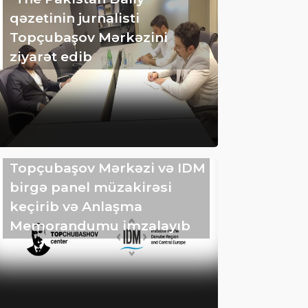
qəzetinin jurnalisti
Topçubaşov Mərkəzini
ziyarət edib
Topçubaşov Mərkəzi və IDM
birgə panel müzakirəsi
keçirib və Anlaşma
Memorandumu imzalayıb