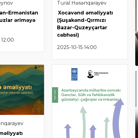
eynov
Tural Həsənqarayev
an–Ermənistan
Xocavənd əməliyyatı
buzlar əriməyə
(Şuşakənd-Qırmızı
Bazar-Quzeyçartar
cəbhəsi)
 12:00
2025-10-15 14:00
ənqarayev
məliyyatı