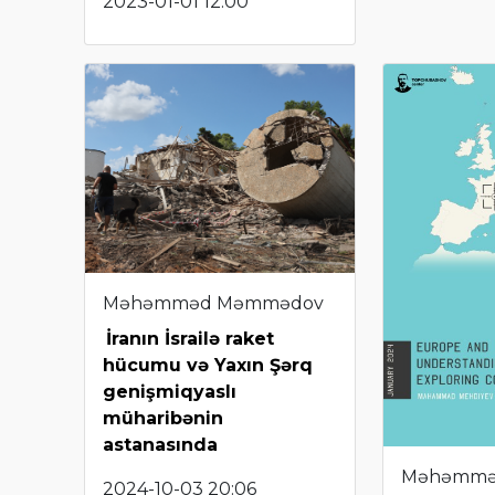
2023-01-01 12:00
Məhəmməd Məmmədov
İranın İsrailə raket
hücumu və Yaxın Şərq
genişmiqyaslı
müharibənin
astanasında
Məhəmmə
2024-10-03 20:06