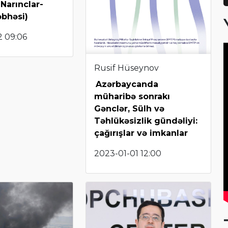
-Narınclar-
əbhəsi)
2 09:06
Rusif Hüseynov
Azərbaycanda
müharibə sonrakı
Gənclər, Sülh və
Təhlükəsizlik gündəliyi:
çağırışlar və imkanlar
2023-01-01 12:00