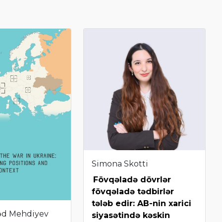
Simona Skotti
Fövqəladə dövrlər
fövqəladə tədbirlər
tələb edir: AB-nin xarici
d Mehdiyev
siyasətində kəskin