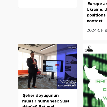
Europe a
Ukraine: 
positions
context
2024-01-19
Şəhər döyüşünün
müasir nümunəsi: Şuşa
döyüşü (ictimai