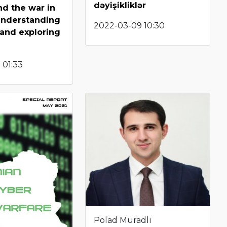
dəyişikliklər
nd the war in
Understanding
2022-03-09 10:30
 and exploring
 01:33
Polad Muradlı