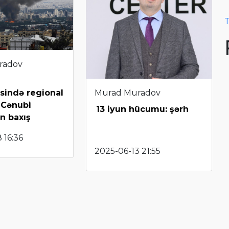
T
radov
Murad Muradov
sində regional
 Cənubi
13 iyun hücumu: şərh
n baxış
 16:36
2025-06-13 21:55