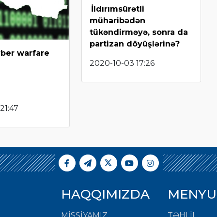
İldırımsürətli
müharibədən
tükəndirməyə, sonra da
partizan döyüşlərinə?
yber warfare
2020-10-03 17:26
21:47
HAQQIMIZDA
MENYU
MISSIYAMIZ
TƏHLİL