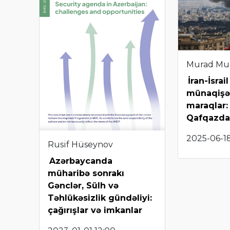
Murad Mu
İran-İsrail
münaqişə
maraqlar:
Qafqazda
2025-06-18
Rusif Hüseynov
Azərbaycanda
müharibə sonrakı
Gənclər, Sülh və
Təhlükəsizlik gündəliyi:
çağırışlar və imkanlar