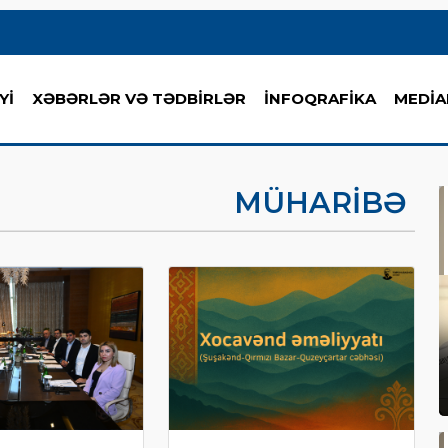
Yİ
XƏBƏRLƏR VƏ TƏDBİRLƏR
İNFOQRAFİKA
MEDİA
MÜHARIBƏ