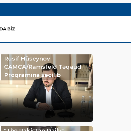
DA BİZ
Rusif Hüseynov
CAMCA/Ramsfeld Təqaüd
Proqramına seçilib
"The Pakistan Daily"