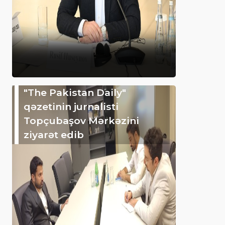
"The Pakistan Daily"
qəzetinin jurnalisti
Topçubaşov Mərkəzini
ziyarət edib