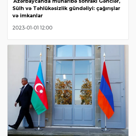
Azərbaycanda müharibə sonrakı Gənclər,
Sülh və Təhlükəsizlik gündəliyi: çağırışlar
və imkanlar
2023-01-01 12:00