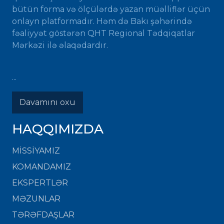
bütün forma və ölçülərdə yazan müəlliflər üçün
onlayn platformadır. Həm də Bakı şəhərində
fəaliyyət göstərən QHT Regional Tədqiqatlar
Mərkəzi ilə əlaqədardır.
...
Davamını oxu
HAQQIMIZDA
MISSIYAMIZ
KOMANDAMIZ
EKSPERTLƏR
MƏZUNLAR
TƏRƏFDAŞLAR