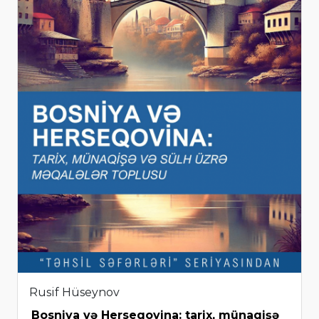
Rusif Hüseynov
Bosniya və Herseqovina: tarix, münaqişə