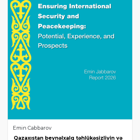
Emin Cabbarov
Qazaxıstan beynəlxalq təhlükəsizliyin və