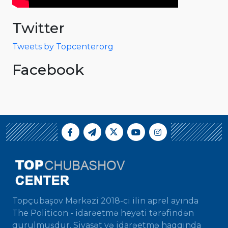
Twitter
Tweets by Topcenterorg
Facebook
Topçubaşov Mərkəzi 2018-ci ilin aprel ayında
The Politicon - idarəetmə heyəti tərəfindən
qurulmuşdur. Siyasət və idarəetmə haqqında