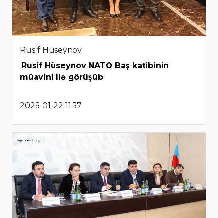
Rusif Hüseynov
Rusif Hüseynov NATO Baş katibinin
müavini ilə görüşüb
2026-01-22 11:57