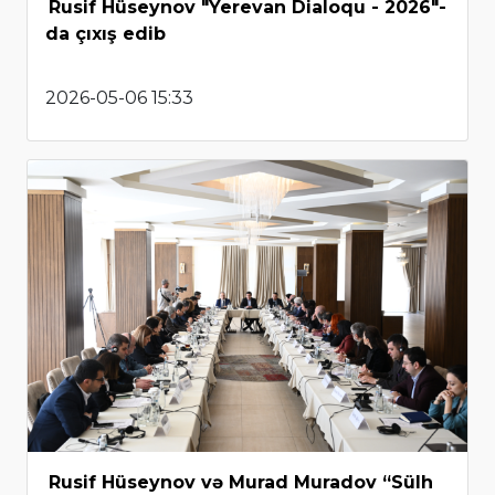
Rusif Hüseynov "Yerevan Dialoqu - 2026"-
da çıxış edib
2026-05-06 15:33
Rusif Hüseynov və Murad Muradov “Sülh