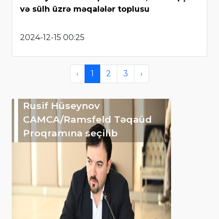
və sülh üzrə məqalələr toplusu
2024-12-15 00:25
‹
1
2
3
›
Rusif Hüseynov
CAMCA/Ramsfeld Təqaüd
Proqramına seçilib