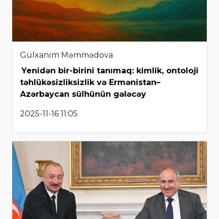
Gülxanım Məmmədova
Yenidən bir-birini tanımaq: kimlik, ontoloji
təhlükəsizliksizlik və Ermənistan–
Azərbaycan sülhünün gələcəy
2025-11-16 11:05