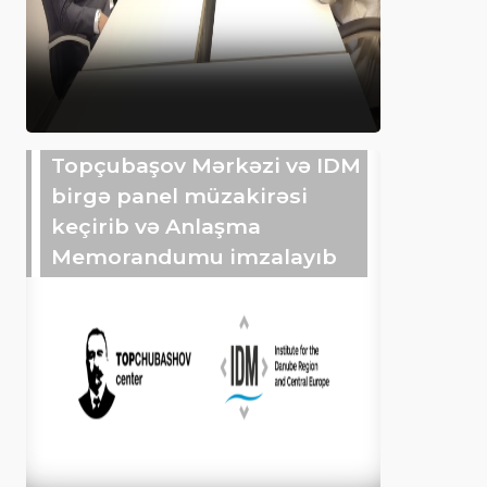
Topçubaşov Mərkəzi və IDM
birgə panel müzakirəsi
keçirib və Anlaşma
Memorandumu imzalayıb