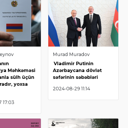
seynov
Murad Muradov
anın
Vladimir Putinin
siya Məhkəməsi
Azərbaycana dövlət
nla sülh üçün
səfərinin səbəbləri
adır, yoxsa
2024-08-29 11:14
?
 17:03