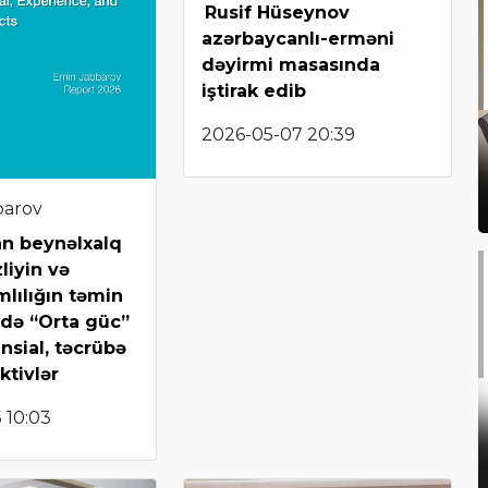
Rusif Hüseynov
azərbaycanlı-erməni
dəyirmi masasında
iştirak edib
2026-05-07 20:39
barov
an beynəlxalq
liyin və
lılığın təmin
də “Orta güc”
nsial, təcrübə
ktivlər
 10:03