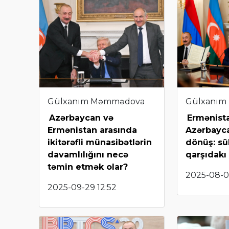
Gülxanım Məmmədova
Gülxanım
Azərbaycan və
Ermənist
Ermənistan arasında
Azərbayca
ikitərəfli münasibətlərin
dönüş: sü
davamlılığını necə
qarşıdakı
təmin etmək olar?
2025-08-09
2025-09-29 12:52