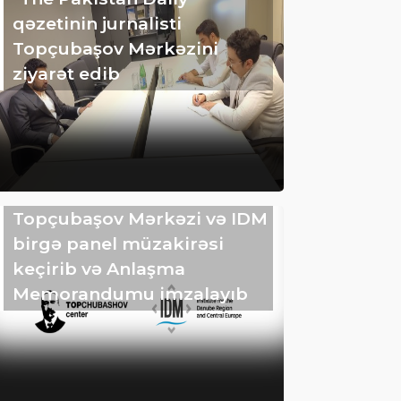
qəzetinin jurnalisti
Topçubaşov Mərkəzini
ziyarət edib
Topçubaşov Mərkəzi və IDM
birgə panel müzakirəsi
keçirib və Anlaşma
Memorandumu imzalayıb