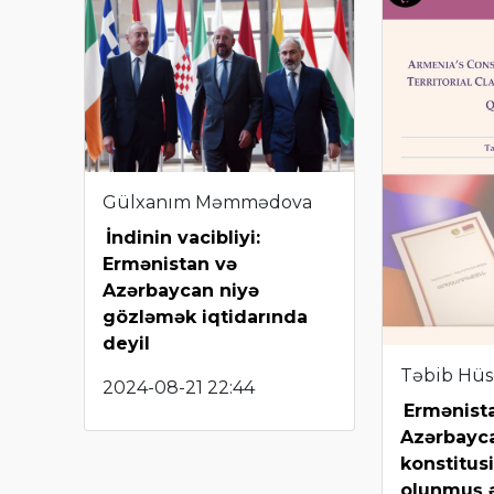
Gülxanım Məmmədova
İndinin vacibliyi:
Ermənistan və
Azərbaycan niyə
gözləmək iqtidarında
deyil
Təbib Hü
2024-08-21 22:44
Ermənist
Azərbayca
konstitusi
olunmuş ər