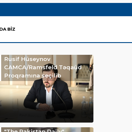
DA BİZ
Rusif Hüseynov
CAMCA/Ramsfeld Təqaüd
Proqramına seçilib
"The Pakistan Daily"