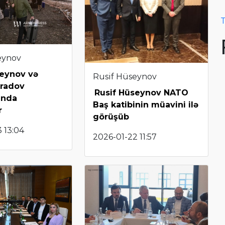
T
eynov
seynov və
Rusif Hüseynov
radov
Rusif Hüseynov NATO
anda
Baş katibinin müavini ilə
r
görüşüb
 13:04
2026-01-22 11:57