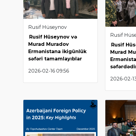
Rusif Hüseynov
Rusif Hüs
Rusif Hüseynov və
Murad Muradov
Rusif Hü
Ermənistana ikigünlük
Murad Mu
səfəri tamamlayıblar
Ermənist
səfərdədi
2026-02-16 09:56
2026-02-13