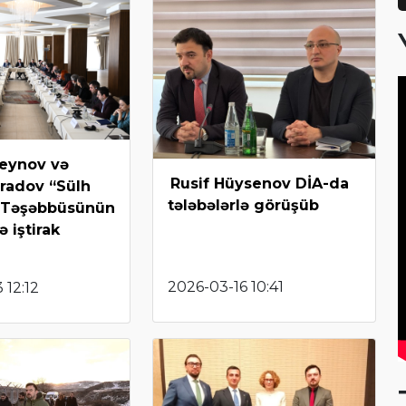
seynov və
Rusif Hüysenov DİA-da
radov “Sülh
tələbələrlə görüşüb
 Təşəbbüsünün
 iştirak
2026-03-16 10:41
 12:12