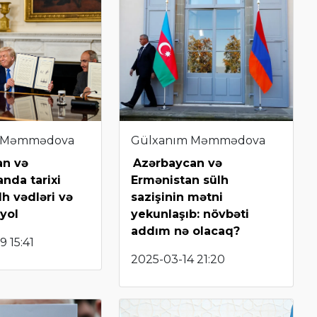
 Məmmədova
Gülxanım Məmmədova
an və
Azərbaycan və
nda tarixi
Ermənistan sülh
lh vədləri və
sazişinin mətni
 yol
yekunlaşıb: növbəti
addım nə olacaq?
 15:41
2025-03-14 21:20