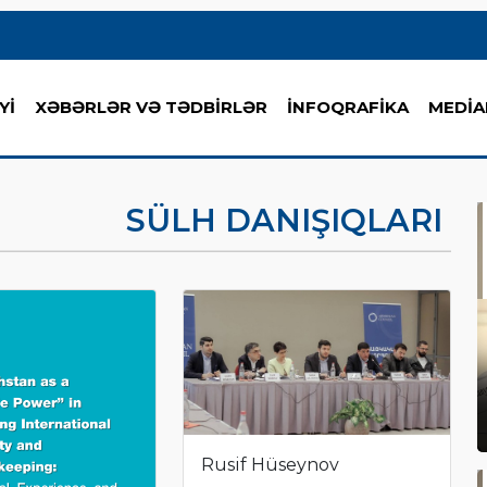
Yİ
XƏBƏRLƏR VƏ TƏDBİRLƏR
İNFOQRAFİKA
MEDİA
SÜLH DANIŞIQLARI
Rusif Hüseynov