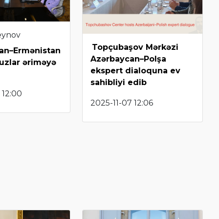
eynov
Topçubaşov Mərkəzi
an–Ermənistan
Azərbaycan–Polşa
buzlar əriməyə
ekspert dialoquna ev
sahibliyi edib
 12:00
2025-11-07 12:06