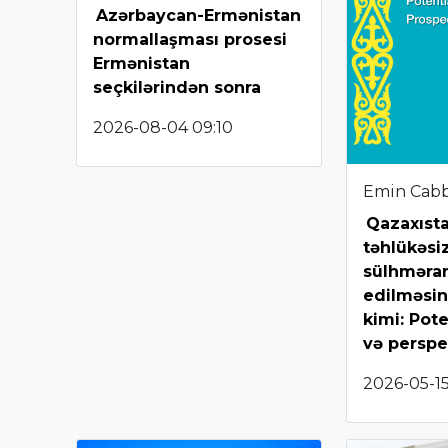
Azərbaycan-Ermənistan
normallaşması prosesi
Ermənistan
seçkilərindən sonra
2026-08-04 09:10
Emin Cab
Qazaxıst
təhlükəsiz
sülhməram
edilməsin
kimi: Pote
və perspe
2026-05-15