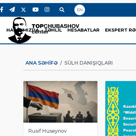
EN
HAQQIMIZDA
TƏHLİL
HESABATLAR
EKSPERT RƏ
ANA SƏHIFƏ
SÜLH DANIŞIQLARI
Rusif Hüseynov