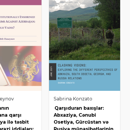
Sabrina Konzato
seynov
Qarşıduran baxışlar:
anın
Abxaziya, Cənubi
na qarşı
Osetiya, Gürcüstan və
ya ilə təsbit
Rusiya münasibətlərinin
azi iddiaları: