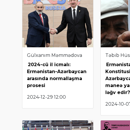
Gülxanım Məmmədova
Təbib Hü
2024-cü il icmalı:
Ermənist
Ermənistan-Azərbaycan
Konstitu
arasında normallaşma
Azərbayca
prosesi
maneə yar
ləğv edir
2024-12-29 12:00
2024-10-07