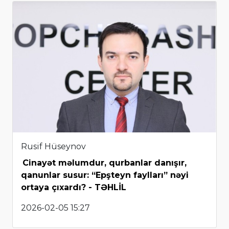
Rusif Hüseynov
Cinayət məlumdur, qurbanlar danışır,
qanunlar susur: “Epşteyn faylları” nəyi
ortaya çıxardı? - TƏHLİL
2026-02-05 15:27