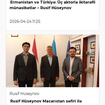
Ermənistan və Türkiyə: Üç aktorla ikitərəfli
münasibətlər – Rusif Hüseynov
2026-04-24 11:25
Rusif Hüseynov
Rusif Hüseynov Macarıstan səfiri ilə