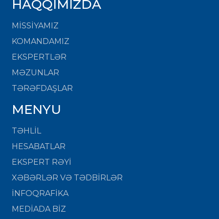
HAQQIMIZDA
MISSIYAMIZ
KOMANDAMIZ
EKSPERTLƏR
MƏZUNLAR
TƏRƏFDAŞLAR
MENYU
TƏHLİL
HESABATLAR
EKSPERT RƏYİ
XƏBƏRLƏR VƏ TƏDBİRLƏR
İNFOQRAFİKA
MEDİADA BİZ