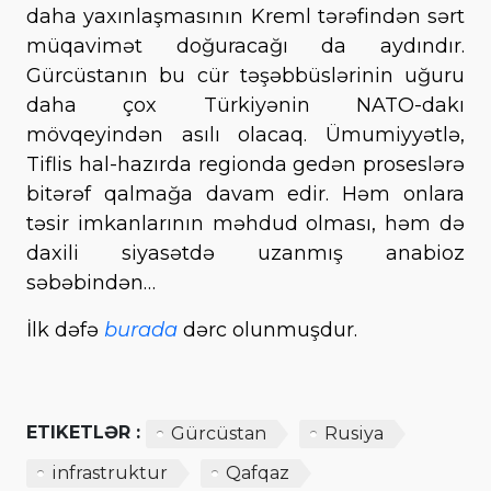
daha yaxınlaşmasının Kreml tərəfindən sərt
müqavimət doğuracağı da aydındır.
Gürcüstanın bu cür təşəbbüslərinin uğuru
daha çox Türkiyənin NATO-dakı
mövqeyindən asılı olacaq. Ümumiyyətlə,
Tiflis hal-hazırda regionda gedən proseslərə
bitərəf qalmağa davam edir. Həm onlara
təsir imkanlarının məhdud olması, həm də
daxili siyasətdə uzanmış anabioz
səbəbindən…
İlk dəfə
burada
dərc olunmuşdur.
ETIKETLƏR :
Gürcüstan
Rusiya
infrastruktur
Qafqaz