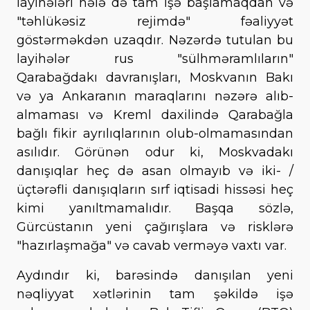
layihələri hələ də tam işə başlamaqdan və
"təhlükəsiz rejimdə" fəaliyyət
göstərməkdən uzaqdır. Nəzərdə tutulan bu
layihələr rus "sülhməramlıların"
Qarabağdakı davranışları, Moskvanın Bakı
və ya Ankaranın maraqlarını nəzərə alıb-
almaması və Kreml daxilində Qarabağla
bağlı fikir ayrılıqlarının olub-olmamasından
asılıdır. Görünən odur ki, Moskvadakı
danışıqlar heç də asan olmayıb və iki- /
üçtərəfli danışıqların sırf iqtisadi hissəsi heç
kimi yanıltmamalıdır. Başqa sözlə,
Gürcüstanın yeni çağırışlara və risklərə
"hazırlaşmağa" və cavab verməyə vaxtı var.
Aydındır ki, barəsində danışılan yeni
nəqliyyat xətlərinin tam şəkildə işə