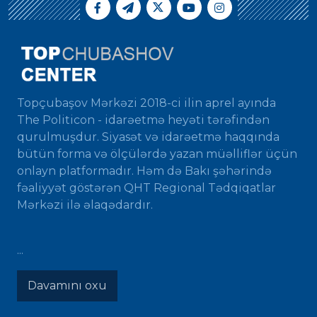
Topçubaşov Mərkəzi 2018-ci ilin aprel ayında
The Politicon - idarəetmə heyəti tərəfindən
qurulmuşdur. Siyasət və idarəetmə haqqında
bütün forma və ölçülərdə yazan müəlliflər üçün
onlayn platformadır. Həm də Bakı şəhərində
fəaliyyət göstərən QHT Regional Tədqiqatlar
Mərkəzi ilə əlaqədardır.
...
Davamını oxu