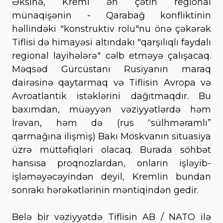
Əksinə, Kreml ən çətin regional
münaqişənin - Qarabağ konfliktinin
həllindəki "konstruktiv rolu"nu önə çəkərək
Tiflisi də himayəsi altındakı "qarşılıqlı faydalı
regional layihələrə" cəlb etməyə çalışacaq.
Məqsəd Gürcüstanı Rusiyanın maraq
dairəsinə qaytarmaq və Tiflisin Avropa və
Avroatlantik istəklərini dağıtmaqdır. Bu
baxımdan, müəyyən vəziyyətlərdə həm
İrəvan, həm də (rus “sülhməramlı”
qarmağına ilişmiş) Bakı Moskvanın situasiya
üzrə müttəfiqləri olacaq. Burada söhbət
hansısa proqnozlardan, onların işləyib-
işləməyəcəyindən deyil, Kremlin bundan
sonrakı hərəkətlərinin məntiqindən gedir.
Belə bir vəziyyətdə Tiflisin AB / NATO ilə