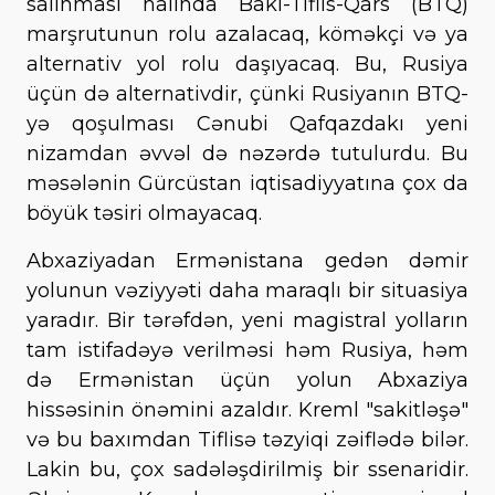
salınması halında Bakı-Tiflis-Qars (BTQ)
marşrutunun rolu azalacaq, köməkçi və ya
alternativ yol rolu daşıyacaq. Bu, Rusiya
üçün də alternativdir, çünki Rusiyanın BTQ-
yə qoşulması Cənubi Qafqazdakı yeni
nizamdan əvvəl də nəzərdə tutulurdu. Bu
məsələnin Gürcüstan iqtisadiyyatına çox da
böyük təsiri olmayacaq.
Abxaziyadan Ermənistana gedən dəmir
yolunun vəziyyəti daha maraqlı bir situasiya
yaradır. Bir tərəfdən, yeni magistral yolların
tam istifadəyə verilməsi həm Rusiya, həm
də Ermənistan üçün yolun Abxaziya
hissəsinin önəmini azaldır. Kreml "sakitləşə"
və bu baxımdan Tiflisə təzyiqi zəiflədə bilər.
Lakin bu, çox sadələşdirilmiş bir ssenaridir.