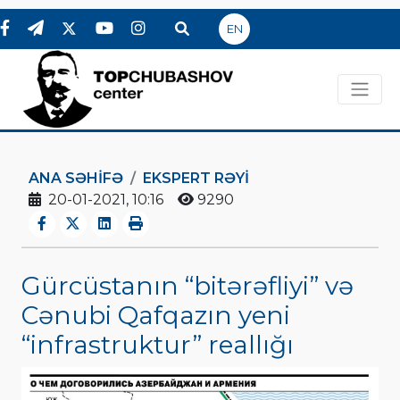
EN
ANA SƏHIFƏ
EKSPERT RƏYI
20-01-2021, 10:16
9290
Gürcüstanın “bitərəfliyi” və
Cənubi Qafqazın yeni
“infrastruktur” reallığı