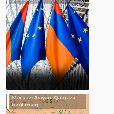
Mərkəzi Asiyanı Qafqaza
bağlamaq