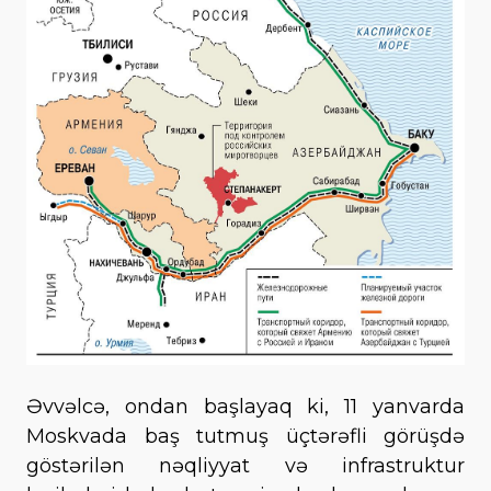
Əvvəlcə, ondan başlayaq ki, 11 yanvarda
Moskvada baş tutmuş üçtərəfli görüşdə
göstərilən nəqliyyat və infrastruktur