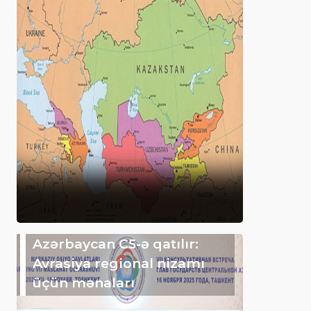
Azərbaycan C5-ə qatılır:
Avrasiya regional nizamı
üçün mənaları