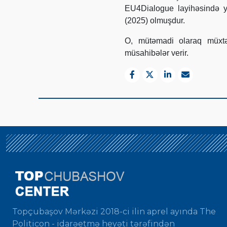
EU4Dialogue layihəsində ye
(2025) olmuşdur.
O, mütəmadi olaraq müxtə
müsahibələr verir.
Topçubaşov Mərkəzi 2018-ci ilin aprel ayında The
Politicon - idarəetmə heyəti tərəfindən