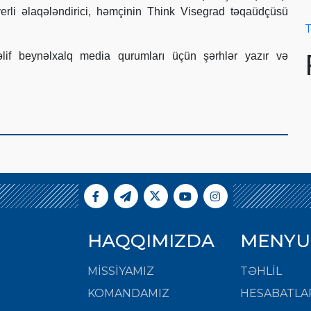
rli əlaqələndirici, həmçinin Think Visegrad təqaüdçüsü
T
lif beynəlxalq media qurumları üçün şərhlər yazır və
HAQQIMIZDA
MENYU
MISSIYAMIZ
TƏHLİL
KOMANDAMIZ
HESABATLA