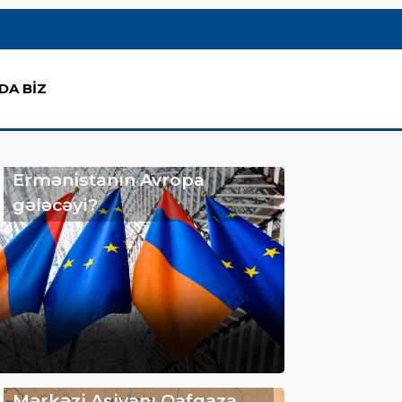
DA BİZ
Ermənistanın Avropa
gələcəyi?
Mərkəzi Asiyanı Qafqaza