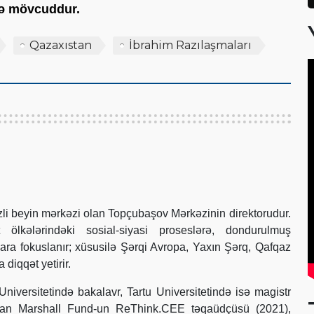
scə mövcuddur.
Qazaxıstan
İbrahim Razılaşmaları
i beyin mərkəzi olan Topçubaşov Mərkəzinin direktorudur.
 ölkələrindəki sosial-siyasi proseslərə, dondurulmuş
lara fokuslanır; xüsusilə Şərqi Avropa, Yaxın Şərq, Qafqaz
diqqət yetirir.
iversitetində bakalavr, Tartu Universitetində isə magistr
rman Marshall Fund-un ReThink.CEE təqaüdçüsü (2021),