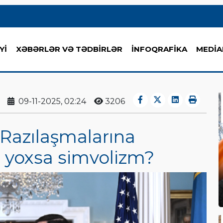
Yİ
XƏBƏRLƏR VƏ TƏDBİRLƏR
İNFOQRAFİKA
MEDİA
09-11-2025, 02:24
3206
Razılaşmalarına
 yoxsa simvolizm?