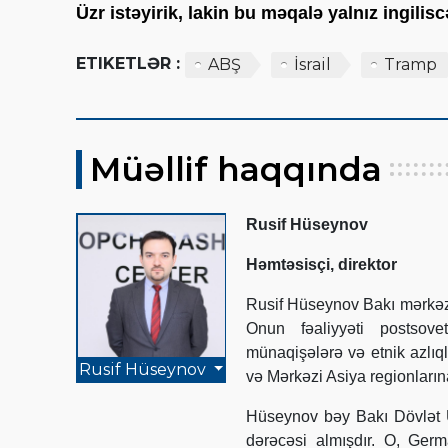
Üzr istəyirik, lakin bu məqalə yalnız ingili
ETIKETLƏR :
ABŞ
İsrail
Tramp
Müəllif haqqında
Rusif Hüseynov
Həmtəsisçi, direktor
Rusif Hüseynov Bakı mərkəzl
Onun fəaliyyəti postsovet
münaqişələrə və etnik azlıq
Rusif Hüseynov
və Mərkəzi Asiya regionlarına 
Hüseynov bəy Bakı Dövlət Un
dərəcəsi almışdır. O, Ge