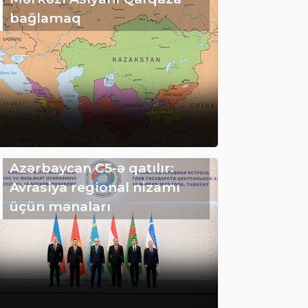
bağlamaq
Azərbaycan C5-ə qatılır:
Avrasiya regional nizamı
üçün mənaları