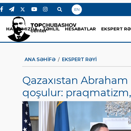
EN
HAQQIMIZDA
TƏHLİL
HESABATLAR
EKSPERT RƏ
ANA SƏHIFƏ
EKSPERT RƏYI
Qazaxıstan Abraham 
qoşulur: praqmatizm,