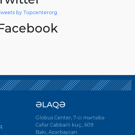
weets by Topcenterorg
Facebook
ƏLAQƏ
Globus Center, 7-ci mərtəbə
Cəfər Cabbarlı küç., 609
R
Bakı, Azərbaycan