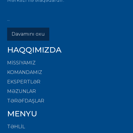
Mərkəzi ilə əlaqədardır.
...
Davamını oxu
HAQQIMIZDA
MISSIYAMIZ
KOMANDAMIZ
EKSPERTLƏR
MƏZUNLAR
TƏRƏFDAŞLAR
MENYU
TƏHLİL