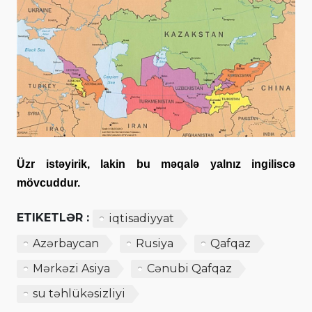
Üzr istəyirik, lakin bu məqalə yalnız ingiliscə
mövcuddur.
ETIKETLƏR :
iqtisadiyyat
Azərbaycan
Rusiya
Qafqaz
Mərkəzi Asiya
Cənubi Qafqaz
su təhlükəsizliyi