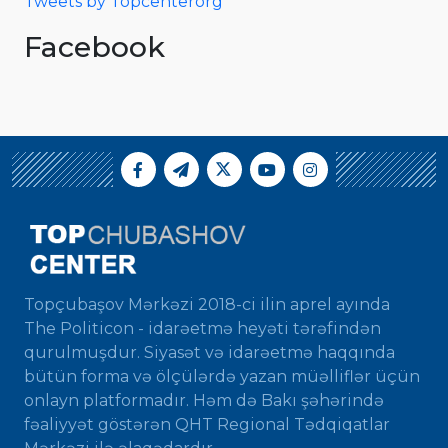
Tweets by Topcenterorg
Facebook
Topçubaşov Mərkəzi 2018-ci ilin aprel ayında
The Politicon - idarəetmə heyəti tərəfindən
qurulmuşdur. Siyasət və idarəetmə haqqında
bütün forma və ölçülərdə yazan müəlliflər üçün
onlayn platformadır. Həm də Bakı şəhərində
fəaliyyət göstərən QHT Regional Tədqiqatlar