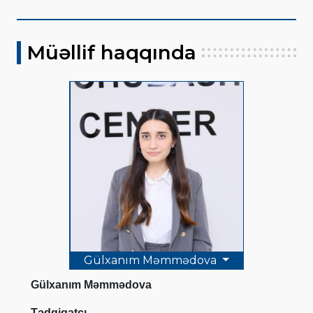
Müəllif haqqında
Gülxanım Məmmədova
Gülxanım Məmmədova
Tədqiqatçı