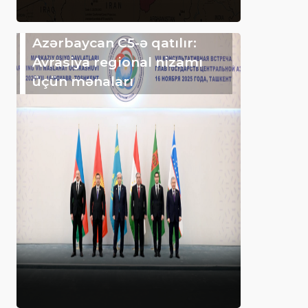
Azərbaycan C5-ə qatılır:
Avrasiya regional nizamı
üçün mənaları