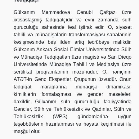
Gülxanım Məmmədova Cənubi Qafqaz üzrə
ixtisaslaşmış tədqiqatçıdır və eyni zamanda sülh
quruculuğu sahəsində fəal iştirak edir. O, siyasət
təhlili və münaqişələrin transformasiyası sahələrinin
kəsişməsində beş ildən artıq təcrübəyə malikdir.
Gülxanım Ankara Sosial Elmlər Universitetində Sülh
və Münaqişə Tədqiqatları üzrə magistr və San Dieqo
Universitetində Münaqişə Təhlili və Mediasiya üzrə
sertifikat proqramlarının məzunudur. O, həmçinin
ATƏT-in Gənc Ekspertlər Qrupunun üzvüdür. Onun
tədqiqat maraqlarına münaqişə dinamikası,
kimliklərin formalaşması və gender məsələləri
daxildir. Gülxanım sülh quruculuğu fəaliyyətində
Gənclər, Sülh və Təhlükəsizlik və Qadınlar, Sülh və
Təhlükəsizlik (WPS) gündəmlərinə uyğun
təşəbbüslərin hazırlanması və həyata keçirilməsi ilə
məşğul olur.