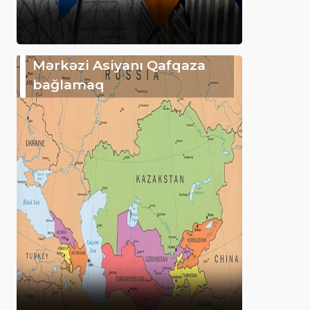
Mərkəzi Asiyanı Qafqaza
bağlamaq