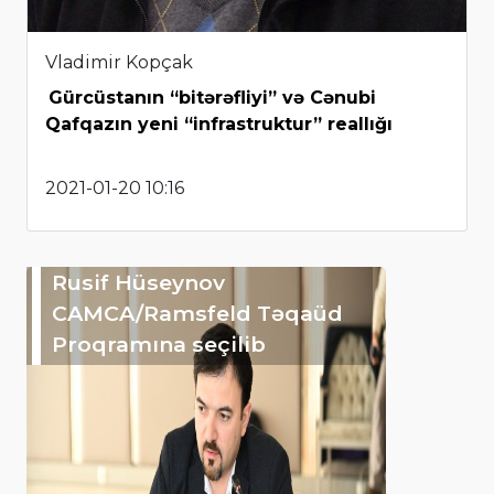
Vladimir Kopçak
Gürcüstanın “bitərəfliyi” və Cənubi
Qafqazın yeni “infrastruktur” reallığı
2021-01-20 10:16
Rusif Hüseynov
CAMCA/Ramsfeld Təqaüd
Proqramına seçilib