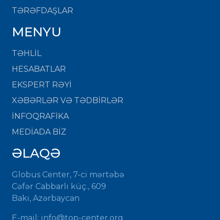
TƏRƏFDAŞLAR
MENYU
TƏHLİL
HESABATLAR
EKSPERT RƏYİ
XƏBƏRLƏR VƏ TƏDBİRLƏR
İNFOQRAFİKA
MEDİADA BİZ
ƏLAQƏ
Globus Center, 7-ci mərtəbə
Cəfər Cabbarlı küç., 609
Bakı, Azərbaycan
E-mail: info@top-center.org