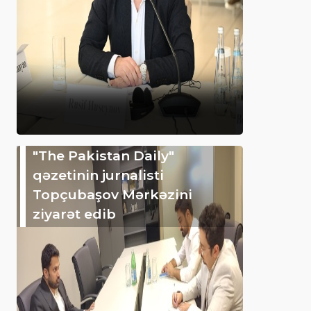
"The Pakistan Daily"
qəzetinin jurnalisti
Topçubaşov Mərkəzini
ziyarət edib