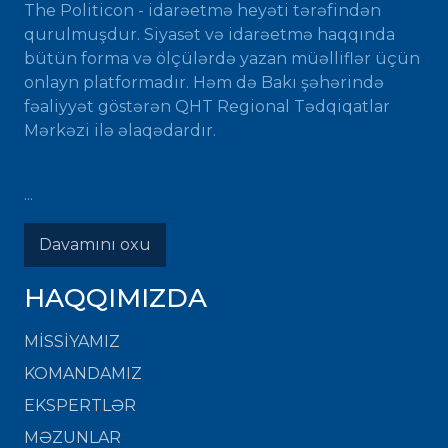
The Politicon - idarəetmə heyəti tərəfindən
qurulmuşdur. Siyasət və idarəetmə haqqında
bütün forma və ölçülərdə yazan müəlliflər üçün
onlayn platformadır. Həm də Bakı şəhərində
fəaliyyət göstərən QHT Regional Tədqiqatlar
Mərkəzi ilə əlaqədardır.
...
Davamını oxu
HAQQIMIZDA
MISSIYAMIZ
KOMANDAMIZ
EKSPERTLƏR
MƏZUNLAR