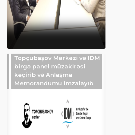
Topçubaşov Mərkəzi və IDM
birgə panel müzakirəsi
keçirib və Anlaşma
Memorandumu imzalayıb