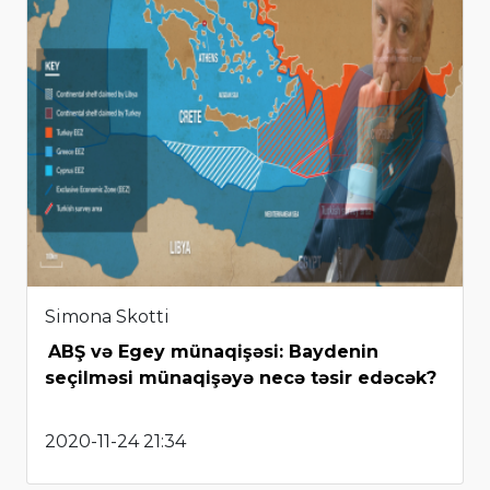
Simona Skotti
ABŞ və Egey münaqişəsi: Baydenin
seçilməsi münaqişəyə necə təsir edəcək?
2020-11-24 21:34