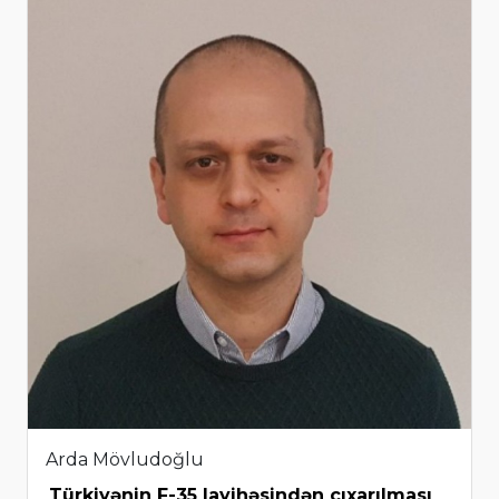
Arda Mövludoğlu
Türkiyənin F-35 layihəsindən çıxarılması