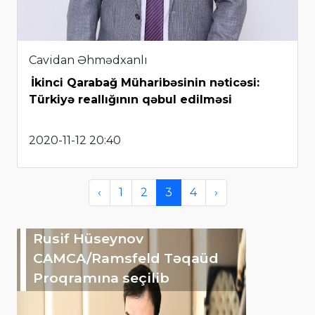
Cavidan Əhmədxanlı
İkinci Qarabağ Müharibəsinin nəticəsi:
Türkiyə reallığının qəbul edilməsi
2020-11-12 20:40
‹
1
2
3
4
›
Rusif Hüseynov
CAMCA/Ramsfeld Təqaüd
Proqramına seçilib