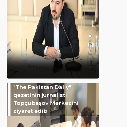
"The Pakistan Daily"
qəzetinin jurnalisti
Topçubaşov Mərkəzini
ziyarət edib