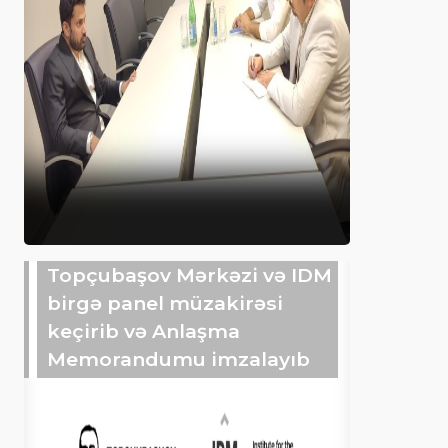
Topçubaşov Mərkəzi və IDM
birgə panel müzakirəsi
keçirib və Anlaşma
Memorandumu imzalayıb