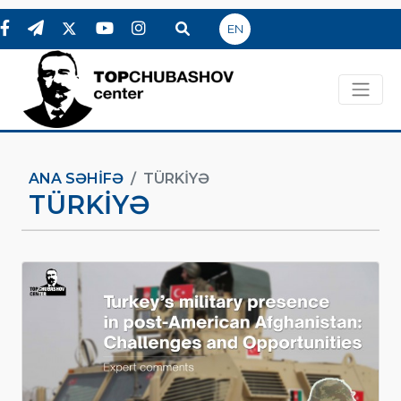
EN
ANA SƏHIFƏ
TÜRKIYƏ
TÜRKIYƏ