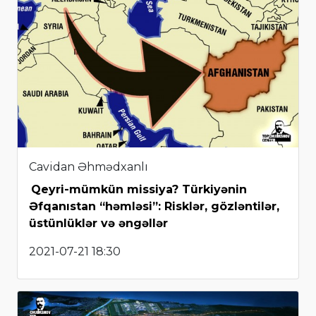
Cavidan Əhmədxanlı
Qeyri-mümkün missiya? Türkiyənin
Əfqanıstan “həmləsi”: Risklər, gözləntilər,
üstünlüklər və əngəllər
2021-07-21 18:30