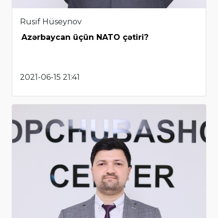
Rusif Hüseynov
Azərbaycan üçün NATO çətiri?
2021-06-15 21:41