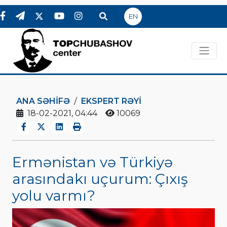
EN
ANA SƏHIFƏ
EKSPERT RƏYI
18-02-2021, 04:44
10069
Ermənistan və Türkiyə
arasındakı uçurum: Çıxış
yolu varmı?