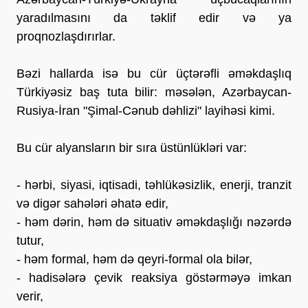
yaradılmasını da təklif edir və ya
proqnozlaşdırırlar.
Bəzi hallarda isə bu cür üçtərəfli əməkdaşlıq
Türkiyəsiz baş tuta bilir: məsələn, Azərbaycan-
Rusiya-İran "Şimal-Cənub dəhlizi" layihəsi kimi.
Bu cür alyansların bir sıra üstünlükləri var:
- hərbi, siyasi, iqtisadi, təhlükəsizlik, enerji, tranzit
və digər sahələri əhatə edir,
- həm dərin, həm də situativ əməkdaşlığı nəzərdə
tutur,
- həm formal, həm də qeyri-formal ola bilər,
- hadisələrə çevik reaksiya göstərməyə imkan
verir,