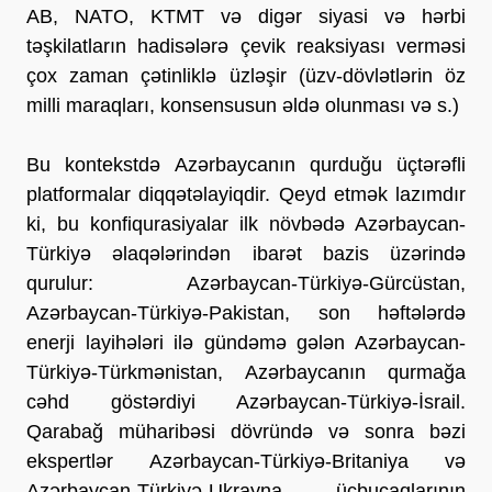
AB, NATO, KTMT və digər siyasi və hərbi
təşkilatların hadisələrə çevik reaksiyası verməsi
çox zaman çətinliklə üzləşir (üzv-dövlətlərin öz
milli maraqları, konsensusun əldə olunması və s.)
Bu kontekstdə Azərbaycanın qurduğu üçtərəfli
platformalar diqqətəlayiqdir. Qeyd etmək lazımdır
ki, bu konfiqurasiyalar ilk növbədə Azərbaycan-
Türkiyə əlaqələrindən ibarət bazis üzərində
qurulur: Azərbaycan-Türkiyə-Gürcüstan,
Azərbaycan-Türkiyə-Pakistan, son həftələrdə
enerji layihələri ilə gündəmə gələn Azərbaycan-
Türkiyə-Türkmənistan, Azərbaycanın qurmağa
cəhd göstərdiyi Azərbaycan-Türkiyə-İsrail.
Qarabağ müharibəsi dövründə və sonra bəzi
ekspertlər Azərbaycan-Türkiyə-Britaniya və
Azərbaycan-Türkiyə-Ukrayna üçbucaqlarının