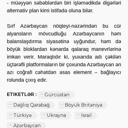
- müəyyən səbəblərdən biri işləmədikdə digərləri
alternativ plan kimi istifadə oluna bilər.
Sırf Azərbaycan nöqteyi-nəzərindən bu cür
alyansların mövcudluğu Azərbaycanın həm
balanslaşdırma siyasətinə uyğundur, həm də
böyük bloklardan kənarda qalaraq manevrlərinə
imkan verir. Maraqlıdır ki, yuxarıda adı çəkilən
üçtərəfli platformaların bir çoxunda Azərbaycan ən
azı coğrafi cəhətdən əsas element – bağlayıcı
rolunda çıxış edir.
ETIKETLƏR :
Gürcüstan
Dağlıq Qarabağ
Böyük Britaniya
Türkiyə
Ukrayna
İsrail
Azərbaycan