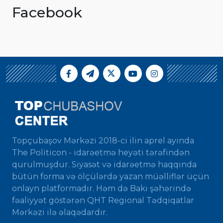
Facebook
Topçubaşov Mərkəzi 2018-ci ilin aprel ayında
The Politicon - idarəetmə heyəti tərəfindən
qurulmuşdur. Siyasət və idarəetmə haqqında
bütün forma və ölçülərdə yazan müəlliflər üçün
onlayn platformadır. Həm də Bakı şəhərində
fəaliyyət göstərən QHT Regional Tədqiqatlar
Mərkəzi ilə əlaqədardır.