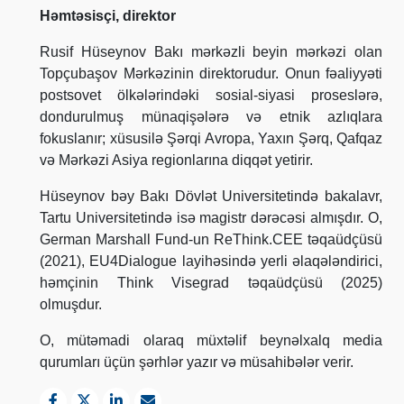
Həmtəsisçi, direktor
Rusif Hüseynov Bakı mərkəzli beyin mərkəzi olan
Topçubaşov Mərkəzinin direktorudur. Onun fəaliyyəti
postsovet ölkələrindəki sosial-siyasi proseslərə,
dondurulmuş münaqişələrə və etnik azlıqlara
fokuslanır; xüsusilə Şərqi Avropa, Yaxın Şərq, Qafqaz
və Mərkəzi Asiya regionlarına diqqət yetirir.
Hüseynov bəy Bakı Dövlət Universitetində bakalavr,
Tartu Universitetində isə magistr dərəcəsi almışdır. O,
German Marshall Fund-un ReThink.CEE təqaüdçüsü
(2021), EU4Dialogue layihəsində yerli əlaqələndirici,
həmçinin Think Visegrad təqaüdçüsü (2025)
olmuşdur.
O, mütəmadi olaraq müxtəlif beynəlxalq media
qurumları üçün şərhlər yazır və müsahibələr verir.