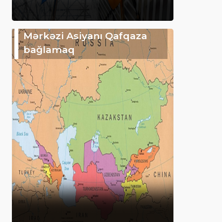
Mərkəzi Asiyanı Qafqaza
bağlamaq