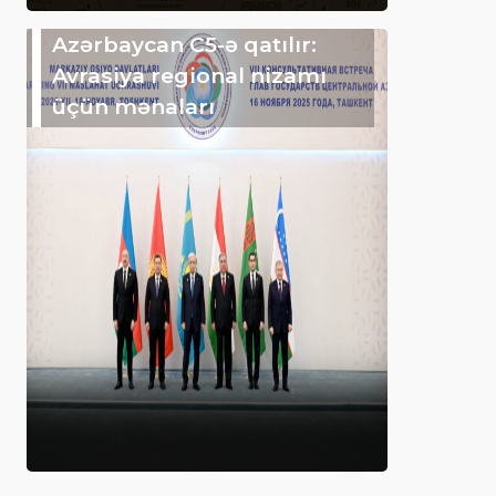
Azərbaycan C5-ə qatılır:
Avrasiya regional nizamı
üçün mənaları