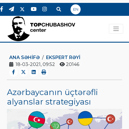
EN
ANA SƏHIFƏ
EKSPERT RƏYI
18-03-2021, 09:52
20146
Azərbaycanın üçtərəfli
alyanslar strategiyası