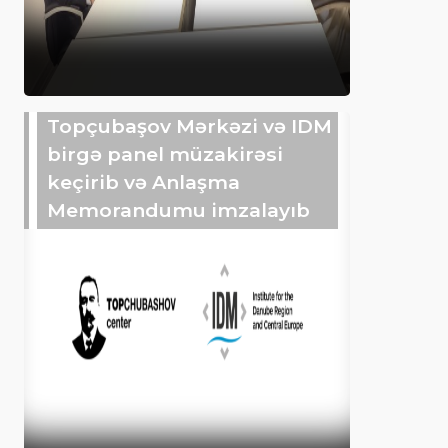
Topçubaşov Mərkəzi və IDM
birgə panel müzakirəsi
keçirib və Anlaşma
Memorandumu imzalayıb