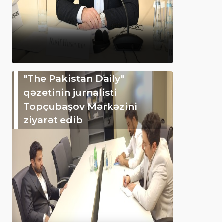
"The Pakistan Daily"
qəzetinin jurnalisti
Topçubaşov Mərkəzini
ziyarət edib