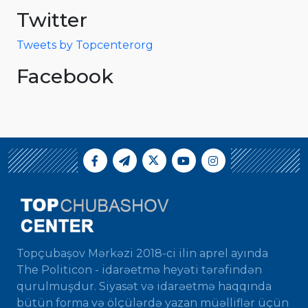
Twitter
Tweets by Topcenterorg
Facebook
Topçubaşov Mərkəzi 2018-ci ilin aprel ayında
The Politicon - idarəetmə heyəti tərəfindən
qurulmuşdur. Siyasət və idarəetmə haqqında
bütün forma və ölçülərdə yazan müəlliflər üçün