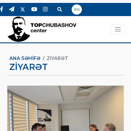
EN
ANA SƏHIFƏ
ZIYARƏT
ZIYARƏT