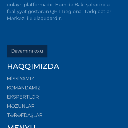
onlayn platformadır. Həm də Bakı şəhərində
fəaliyyət göstərən QHT Regional Tədqiqatlar
Mərkəzi ilə əlaqədardır.
...
Davamını oxu
HAQQIMIZDA
MISSIYAMIZ
KOMANDAMIZ
EKSPERTLƏR
MƏZUNLAR
TƏRƏFDAŞLAR
MENYU