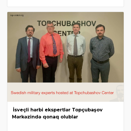
İsveçli hərbi ekspertlər Topçubaşov
Mərkəzində qonaq olublar