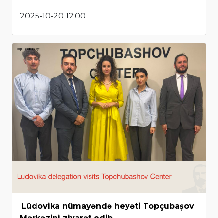
2025-10-20 12:00
Lüdovika nümayəndə heyəti Topçubaşov
Mərkəzini ziyarət edib