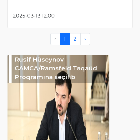
2025-03-13 12:00
‹
1
2
›
Rusif Hüseynov
CAMCA/Ramsfeld Təqaüd
Proqramına seçilib