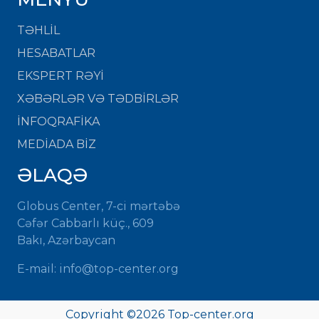
TƏHLİL
HESABATLAR
EKSPERT RƏYİ
XƏBƏRLƏR VƏ TƏDBİRLƏR
İNFOQRAFİKA
MEDİADA BİZ
ƏLAQƏ
Globus Center, 7-ci mərtəbə
Cəfər Cabbarlı küç., 609
Bakı, Azərbaycan
E-mail: info@top-center.org
Copyright ©
2026 Top-center.org