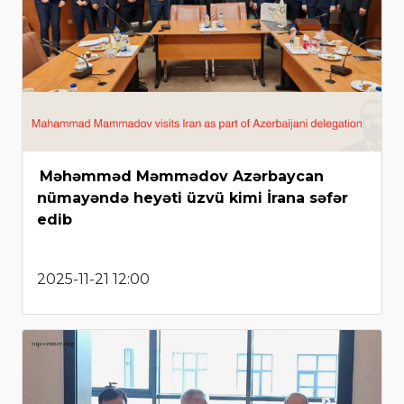
Məhəmməd Məmmədov Azərbaycan
nümayəndə heyəti üzvü kimi İrana səfər
edib
2025-11-21 12:00