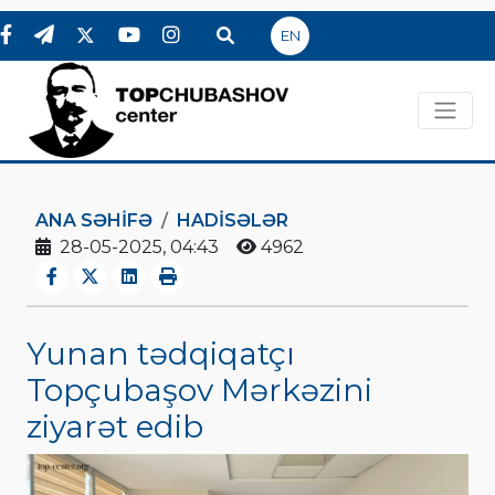
EN
ANA SƏHIFƏ
HADİSƏLƏR
28-05-2025, 04:43
4962
Yunan tədqiqatçı
Topçubaşov Mərkəzini
ziyarət edib