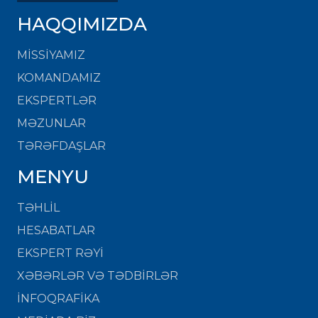
HAQQIMIZDA
MISSIYAMIZ
KOMANDAMIZ
EKSPERTLƏR
MƏZUNLAR
TƏRƏFDAŞLAR
MENYU
TƏHLİL
HESABATLAR
EKSPERT RƏYİ
XƏBƏRLƏR VƏ TƏDBİRLƏR
İNFOQRAFİKA