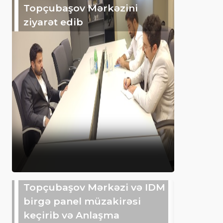
Topçubaşov Mərkəzini
ziyarət edib
Topçubaşov Mərkəzi və IDM
birgə panel müzakirəsi
keçirib və Anlaşma