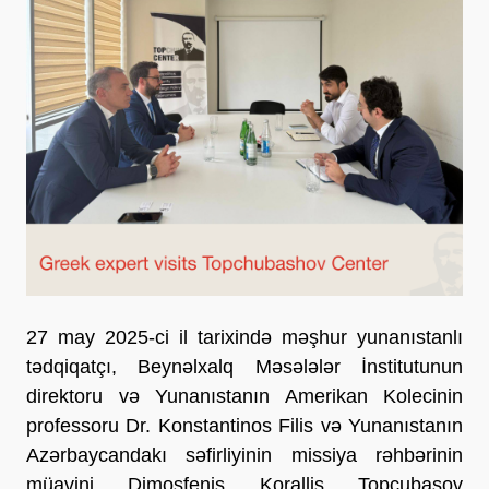
27 may 2025-ci il tarixində məşhur yunanıstanlı
tədqiqatçı, Beynəlxalq Məsələlər İnstitutunun
direktoru və Yunanıstanın Amerikan Kolecinin
professoru Dr. Konstantinos Filis və Yunanıstanın
Azərbaycandakı səfirliyinin missiya rəhbərinin
müavini Dimosfenis Korallis Topçubaşov