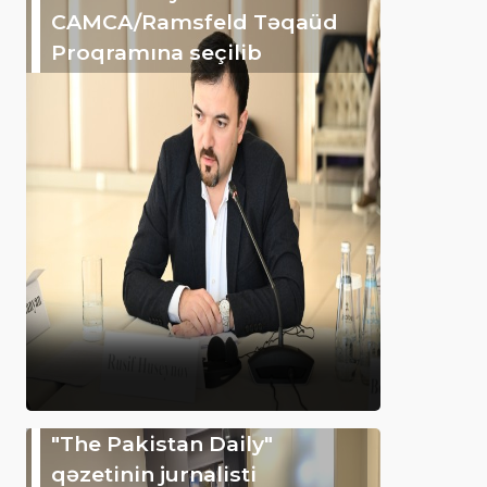
CAMCA/Ramsfeld Təqaüd
Proqramına seçilib
"The Pakistan Daily"
qəzetinin jurnalisti