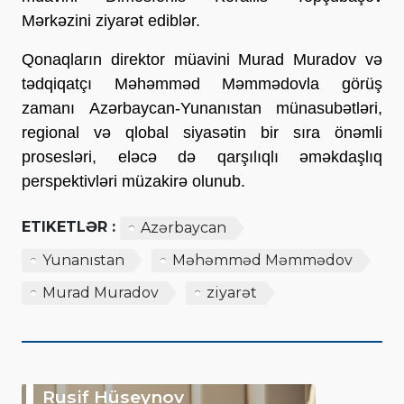
Mərkəzini ziyarət ediblər.
Qonaqların direktor müavini Murad Muradov və
tədqiqatçı Məhəmməd Məmmədovla görüş
zamanı Azərbaycan-Yunanıstan münasubətləri,
regional və qlobal siyasətin bir sıra önəmli
prosesləri, eləcə də qarşılıqlı əməkdaşlıq
perspektivləri müzakirə olunub.
ETIKETLƏR :
Azərbaycan
Yunanıstan
Məhəmməd Məmmədov
Murad Muradov
ziyarət
Rusif Hüseynov