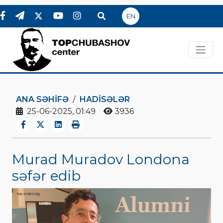
EN
ANA SƏHIFƏ
HADİSƏLƏR
25-06-2025, 01:49
3936
Murad Muradov Londona
səfər edib