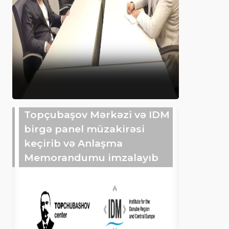
Topçubaşov Mərkəzi və IDM
birgə panel müzakirəsi
keçirib və Anlaşma
Memorandumu imzalayıb