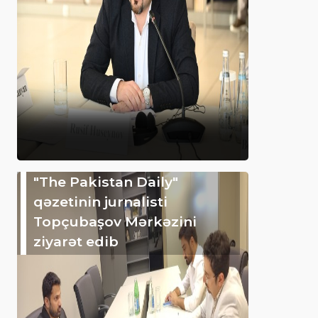
"The Pakistan Daily"
qəzetinin jurnalisti
Topçubaşov Mərkəzini
ziyarət edib