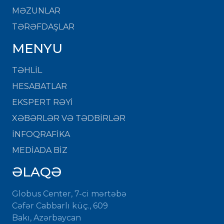
MƏZUNLAR
TƏRƏFDAŞLAR
MENYU
TƏHLİL
HESABATLAR
EKSPERT RƏYİ
XƏBƏRLƏR VƏ TƏDBİRLƏR
İNFOQRAFİKA
MEDİADA BİZ
ƏLAQƏ
Globus Center, 7-ci mərtəbə
Cəfər Cabbarlı küç., 609
Bakı, Azərbaycan