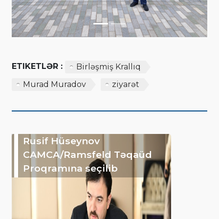
ETIKETLƏR :
Birləşmiş Krallıq
Murad Muradov
ziyarət
Rusif Hüseynov
CAMCA/Ramsfeld Təqaüd
Proqramına seçilib