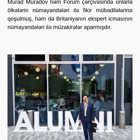
Murad Muradov həm Forum çərçivəsində onlarla
ölkələrin nümayəndələri ilə fikir mübadilələrinə
qoşulmuş, həm də Britaniyanın ekspert icmasının
nümayəndələri ilə müzakirələr aparmışdır.
Previous
Next