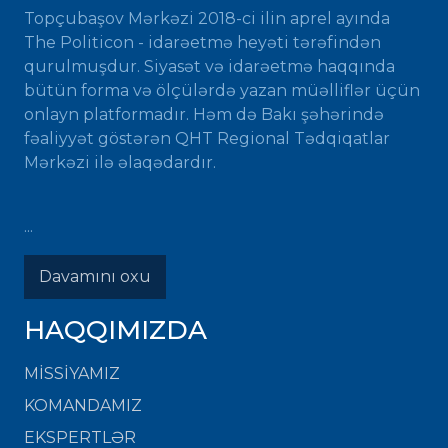
Topçubaşov Mərkəzi 2018-ci ilin aprel ayında
The Politicon - idarəetmə heyəti tərəfindən
qurulmuşdur. Siyasət və idarəetmə haqqında
bütün forma və ölçülərdə yazan müəlliflər üçün
onlayn platformadır. Həm də Bakı şəhərində
fəaliyyət göstərən QHT Regional Tədqiqatlar
Mərkəzi ilə əlaqədardır.
...
Davamını oxu
HAQQIMIZDA
MISSIYAMIZ
KOMANDAMIZ
EKSPERTLƏR