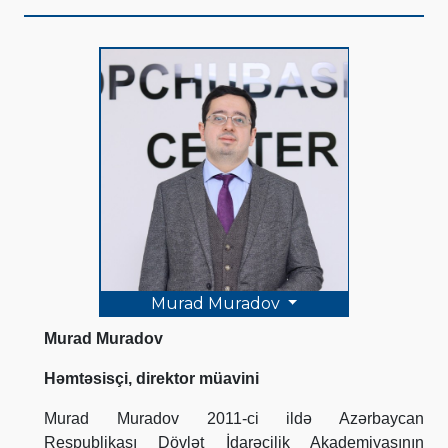
Murad Muradov
Murad Muradov
Həmtəsisçi, direktor müavini
Murad Muradov 2011-ci ildə Azərbaycan
Respublikası Dövlət İdarəçilik Akademiyasının