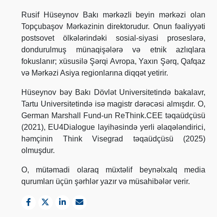
Rusif Hüseynov Bakı mərkəzli beyin mərkəzi olan
Topçubaşov Mərkəzinin direktorudur. Onun fəaliyyəti
postsovet ölkələrindəki sosial-siyasi proseslərə,
dondurulmuş münaqişələrə və etnik azlıqlara
fokuslanır; xüsusilə Şərqi Avropa, Yaxın Şərq, Qafqaz
və Mərkəzi Asiya regionlarına diqqət yetirir.
Hüseynov bəy Bakı Dövlət Universitetində bakalavr,
Tartu Universitetində isə magistr dərəcəsi almışdır. O,
German Marshall Fund-un ReThink.CEE təqaüdçüsü
(2021), EU4Dialogue layihəsində yerli əlaqələndirici,
həmçinin Think Visegrad təqaüdçüsü (2025)
olmuşdur.
O, mütəmadi olaraq müxtəlif beynəlxalq media
qurumları üçün şərhlər yazır və müsahibələr verir.