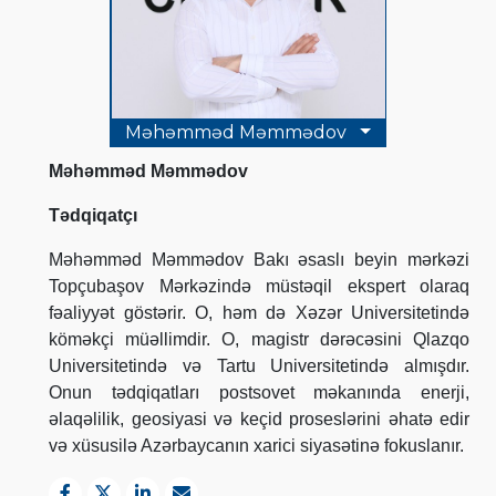
Məhəmməd Məmmədov
Məhəmməd Məmmədov
Tədqiqatçı
Məhəmməd Məmmədov Bakı əsaslı beyin mərkəzi
Topçubaşov Mərkəzində müstəqil ekspert olaraq
fəaliyyət göstərir.
O, həm də Xəzər Universitetində
köməkçi müəllimdir. O, magistr dərəcəsini Qlazqo
Universitetində və Tartu Universitetində almışdır.
Onun tədqiqatları postsovet məkanında enerji,
əlaqəlilik, geosiyasi və keçid proseslərini əhatə edir
və xüsusilə Azərbaycanın xarici siyasətinə fokuslanır.