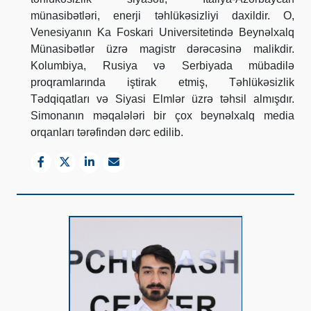
münasibətləri, enerji təhlükəsizliyi daxildir. O,
Venesiyanın Ka Foskari Universitetində Beynəlxalq
Münasibətlər üzrə magistr dərəcəsinə malikdir.
Kolumbiya, Rusiya və Serbiyada mübadilə
proqramlarında iştirak etmiş, Təhlükəsizlik
Tədqiqatları və Siyasi Elmlər üzrə təhsil almışdır.
Simonanın məqalələri bir çox beynəlxalq media
orqanları tərəfindən dərc edilib.