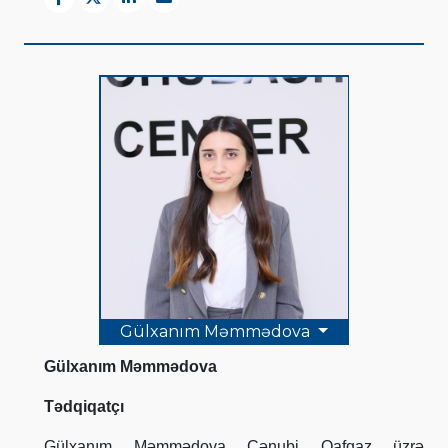
Gülxanım Məmmədova
Gülxanım Məmmədova
Tədqiqatçı
Gülxanım Məmmədova Cənubi Qafqaz üzrə