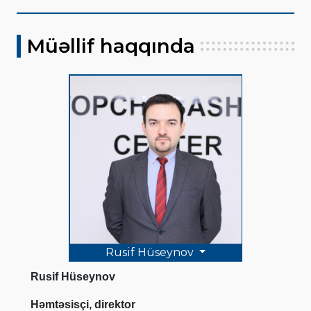
Müəllif haqqında
Rusif Hüseynov
Rusif Hüseynov
Həmtəsisçi, direktor