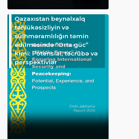
Qazaxıstan beynəlxalq
təhlükəsizliyin və
sülhməramlılığın təmin
edilməsində “Orta güc”
kimi: Potensial, təcrübə və
perspektivlər