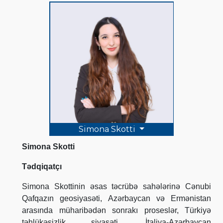
Simona Skotti
Simona Skotti
Tədqiqatçı
Simona Skottinin əsas təcrübə sahələrinə Cənubi
Qafqazın geosiyasəti, Azərbaycan və Ermənistan
arasında müharibədən sonrakı proseslər, Türkiyə
təhlükəsizlik siyasəti, İtaliya-Azərbaycan