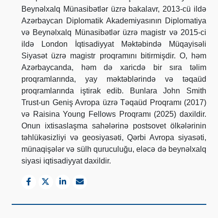
Beynəlxalq Münasibətlər üzrə bakalavr, 2013-cü ildə
Azərbaycan Diplomatik Akademiyasının Diplomatiya
və Beynəlxalq Münasibətlər üzrə magistr və 2015-ci
ildə London İqtisadiyyat Məktəbində Müqayisəli
Siyasət üzrə magistr proqramını bitirmişdir. O, həm
Azərbaycanda, həm də xaricdə bir sıra təlim
proqramlarında, yay məktəblərində və təqaüd
proqramlarında iştirak edib. Bunlara John Smith
Trust-un Geniş Avropa üzrə Təqaüd Proqramı (2017)
və Raisina Young Fellows Proqramı (2025) daxildir.
Onun ixtisaslaşma sahələrinə postsovet ölkələrinin
təhlükəsizliyi və geosiyasəti, Qərbi Avropa siyasəti,
münaqişələr və sülh quruculuğu, eləcə də beynəlxalq
siyasi iqtisadiyyat daxildir.