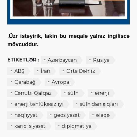
.
Üzr istəyirik, lakin bu məqalə yalnız ingiliscə
mövcuddur.
ETIKETLƏR :
Azərbaycan
Rusiya
ABŞ
İran
Orta Dəhliz
Qarabağ
Avropa
Cənubi Qafqaz
sülh
enerji
enerji təhlükəsizliyi
sülh danışıqları
nəqliyyat
geosiyasət
əlaqə
xarici siyasət
diplomatiya