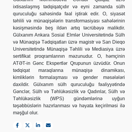
ixtisaslaşmış tədqiqatçıdır və eyni zamanda sülh
quruculuğu sahəsində fəal iştirak edir. O, siyasət
təhlili və münaqişələrin transformasiyası sahələrinin
kəsişməsində beş ildən artıq təcrübəyə malikdir.
Gülxanım Ankara Sosial Elmlər Universitetində Sülh
və Münaqişə Tədqiqatları üzrə magistr və San Dieqo
Universitetində Münaqişə Təhlili və Mediasiya üzrə
sertifikat proqramlarının məzunudur. O, həmçinin
ATƏT-in Gənc Ekspertlər Qrupunun üzvüdür. Onun
tədqiqat maraqlarına münaqişə dinamikası,
kimliklərin formalaşması və gender məsələləri
daxildir. Gülxanım sülh quruculuğu fəaliyyətində
Gənclər, Sülh və Təhlükəsizlik və Qadınlar, Sülh və
Təhlükəsizlik (WPS) gündəmlərinə uyğun
təşəbbüslərin hazırlanması və həyata keçirilməsi ilə
məşğul olur.