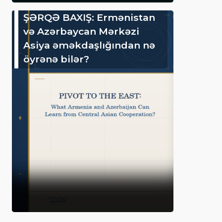
ŞƏRQƏ BAXIŞ: Ermənistan
və Azərbaycan Mərkəzi
Asiya əməkdaşlığından nə
öyrənə bilər?