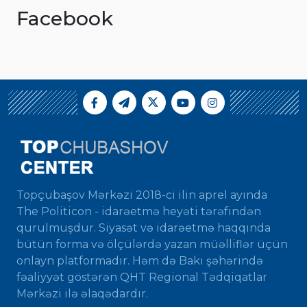
Facebook
Topçubaşov Mərkəzi 2018-ci ilin aprel ayında
The Politicon - idarəetmə heyəti tərəfindən
qurulmuşdur. Siyasət və idarəetmə haqqında
bütün forma və ölçülərdə yazan müəlliflər üçün
onlayn platformadır. Həm də Bakı şəhərində
fəaliyyət göstərən QHT Regional Tədqiqatlar
Mərkəzi ilə əlaqədardır.