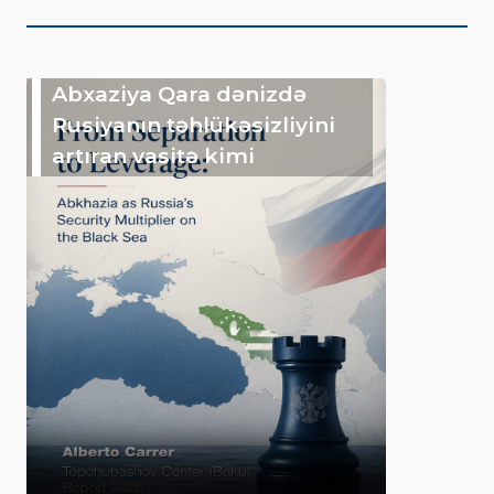
Abxaziya Qara dənizdə
Rusiyanın təhlükəsizliyini
artıran vasitə kimi