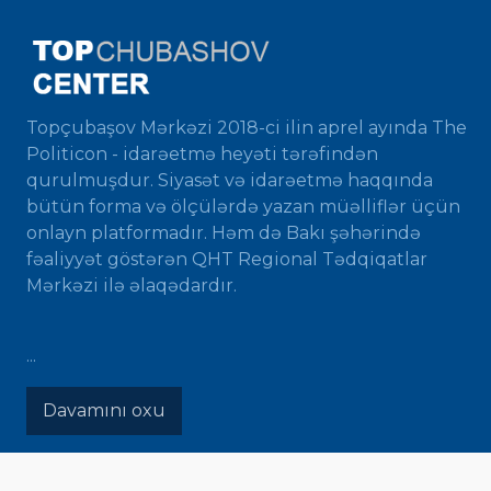
Topçubaşov Mərkəzi 2018-ci ilin aprel ayında The
Politicon - idarəetmə heyəti tərəfindən
qurulmuşdur. Siyasət və idarəetmə haqqında
bütün forma və ölçülərdə yazan müəlliflər üçün
onlayn platformadır. Həm də Bakı şəhərində
fəaliyyət göstərən QHT Regional Tədqiqatlar
Mərkəzi ilə əlaqədardır.
...
Davamını oxu