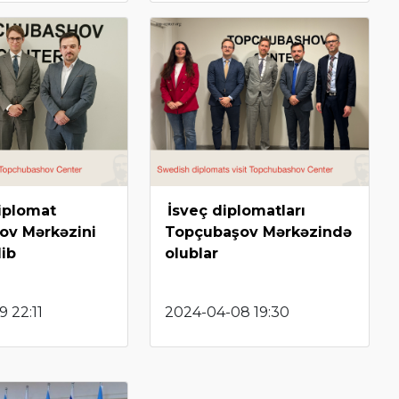
diplomat
İsveç diplomatları
ov Mərkəzini
Topçubaşov Mərkəzində
dib
olublar
 22:11
2024-04-08 19:30