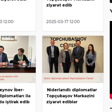
ziyarət edib
3 12:00
2025-03-17 12:00
eynov İber-
Niderlandlı diplomatlar
iplomatları ilə
Topçubaşov Mərkəzini
ə iştirak edib
ziyarət ediblər