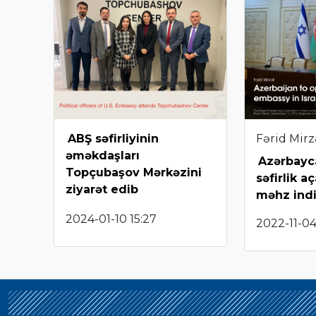
ABŞ səfirliyinin
Fərid Mirz
əməkdaşları
Azərbayca
Topçubaşov Mərkəzini
səfirlik a
ziyarət edib
məhz ind
2024-01-10 15:27
2022-11-04 