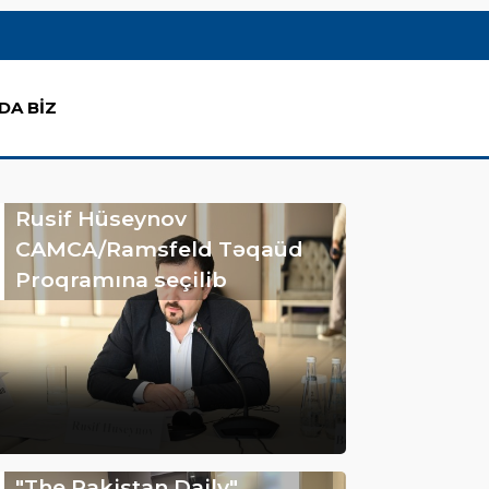
DA BİZ
Rusif Hüseynov
CAMCA/Ramsfeld Təqaüd
Proqramına seçilib
"The Pakistan Daily"