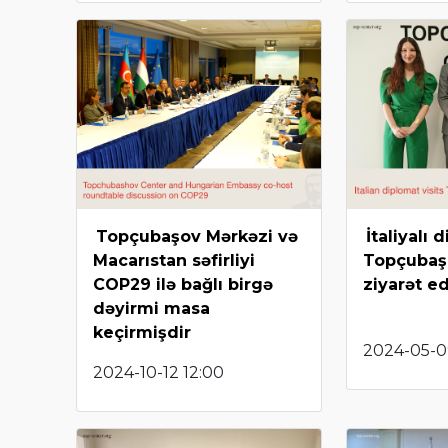
Topçubaşov Mərkəzi və
İtaliyalı 
Macarıstan səfirliyi
Topçubaş
COP29 ilə bağlı birgə
ziyarət e
dəyirmi masa
keçirmişdir
2024-05-09
2024-10-12 12:00