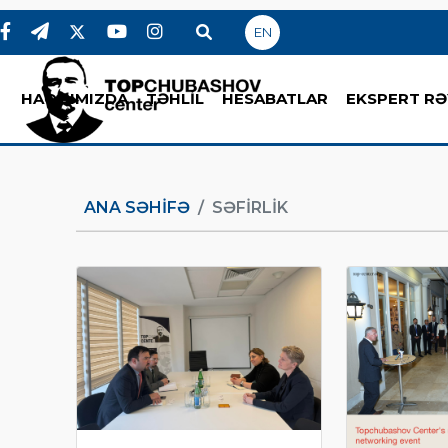
EN
HAQQIMIZDA
TƏHLİL
HESABATLAR
EKSPERT RƏ
ANA SƏHIFƏ
SƏFIRLIK