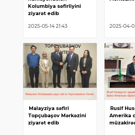
Kolumbiya səfirliyini
ziyarət edib
2025-05-14 21:43
2025-04-0
Malayziya səfiri
Rusif Hus
Topçubaşov Mərkəzini
Amerika d
ziyarət edib
müzakirəd