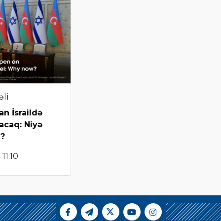
əli
n İsraildə
çacaq: Niyə
i?
11:10