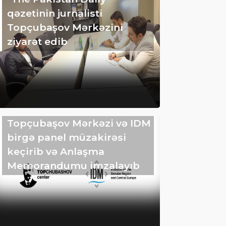
qəzetinin jurnalisti
Topçubaşov Mərkəzini
ziyarət edib
Topçubaşov Mərkəzi və IDM
birgə panel müzakirəsi
keçirib və Anlaşma
Memorandumu imzalayıb