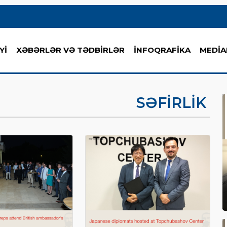
Yİ
XƏBƏRLƏR VƏ TƏDBİRLƏR
İNFOQRAFİKA
MEDİA
SƏFIRLIK