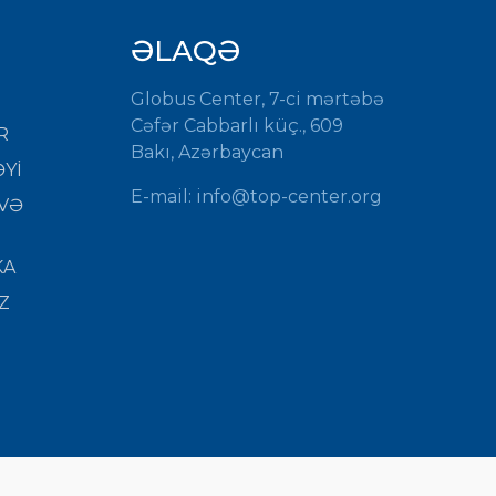
ƏLAQƏ
Globus Center, 7-ci mərtəbə
Cəfər Cabbarlı küç., 609
R
Bakı, Azərbaycan
Yİ
E-mail: info@top-center.org
VƏ
KA
Z