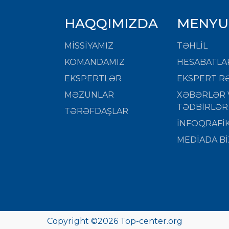
HAQQIMIZDA
MENYU
MISSIYAMIZ
TƏHLİL
KOMANDAMIZ
HESABATLA
EKSPERTLƏR
EKSPERT RƏ
MƏZUNLAR
XƏBƏRLƏR 
TƏDBİRLƏR
TƏRƏFDAŞLAR
İNFOQRAFİ
MEDİADA Bİ
Copyright ©
2026 Top-center.org