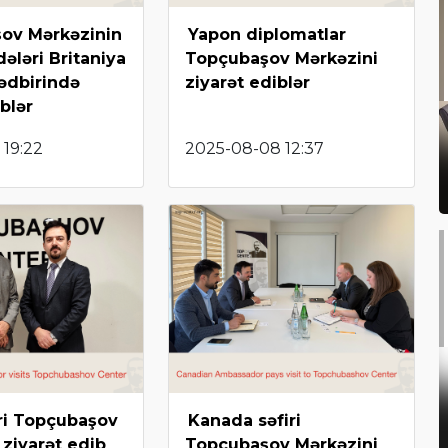
ov Mərkəzinin
Yapon diplomatlar
ləri Britaniya
Topçubaşov Mərkəzini
tədbirində
ziyarət ediblər
iblər
 19:22
2025-08-08 12:37
iri Topçubaşov
Kanada səfiri
 ziyarət edib
Topçubaşov Mərkəzini