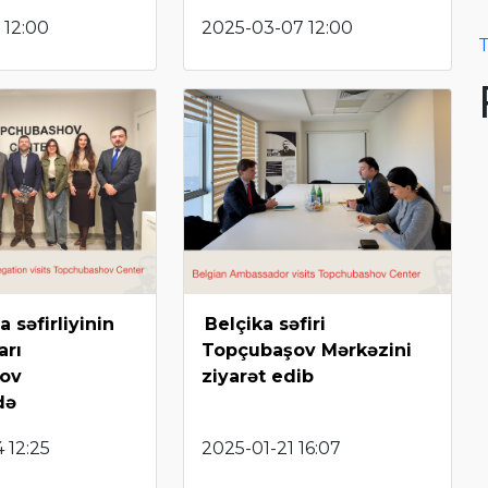
 12:00
2025-03-07 12:00
T
 səfirliyinin
Belçika səfiri
arı
Topçubaşov Mərkəzini
ov
ziyarət edib
də
 12:25
2025-01-21 16:07