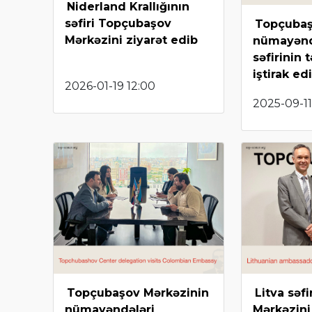
Niderland Krallığının
səfiri Topçubaşov
Topçubaş
Mərkəzini ziyarət edib
nümayəndə
səfirinin 
iştirak ed
2026-01-19 12:00
2025-09-11
Topçubaşov Mərkəzinin
Litva səf
nümayəndələri
Mərkəzini