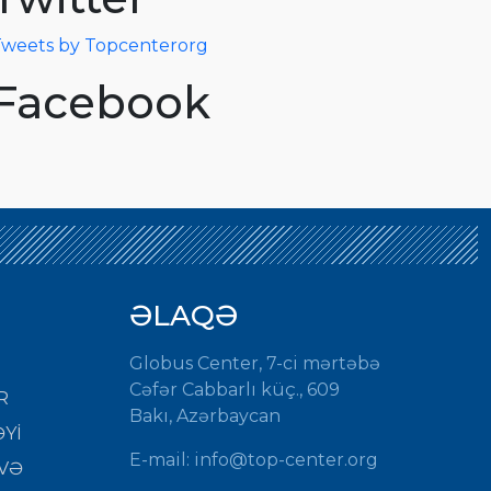
weets by Topcenterorg
Facebook
ƏLAQƏ
Globus Center, 7-ci mərtəbə
Cəfər Cabbarlı küç., 609
R
Bakı, Azərbaycan
Yİ
E-mail: info@top-center.org
VƏ