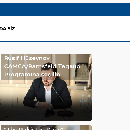
DA BİZ
Rusif Hüseynov
CAMCA/Ramsfeld Təqaüd
Proqramına seçilib
"The Pakistan Daily"