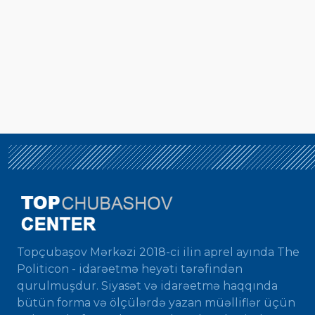
Topçubaşov Mərkəzi 2018-ci ilin aprel ayında The
Politicon - idarəetmə heyəti tərəfindən
qurulmuşdur. Siyasət və idarəetmə haqqında
bütün forma və ölçülərdə yazan müəlliflər üçün