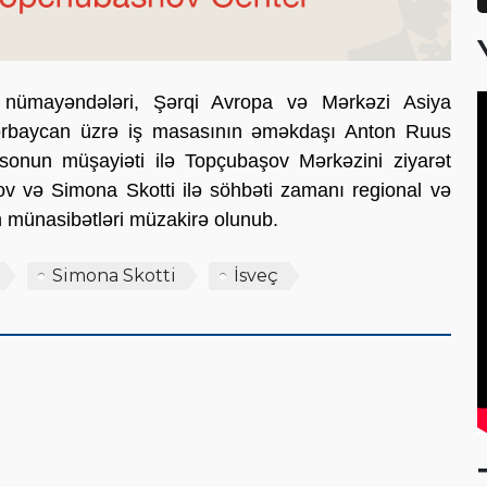
in nümayəndələri, Şərqi Avropa və Mərkəzi Asiya
ərbaycan üzrə iş masasının əməkdaşı Anton Ruus
zsonun müşayiəti ilə Topçubaşov Mərkəzini ziyarət
v və Simona Skotti ilə söhbəti zamanı regional və
 münasibətləri müzakirə olunub.
Simona Skotti
İsveç