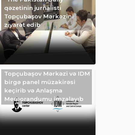
qəzetinin jurnalisti
Topçubaşov Mərkəzini
ziyarət edib
Topçubaşov Mərkəzi və IDM
birgə panel müzakirəsi
keçirib və Anlaşma
Memorandumu imzalayıb