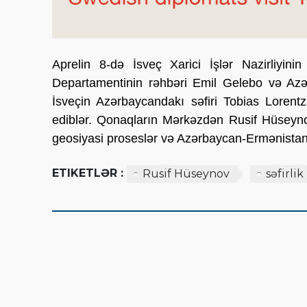
Aprelin 8-də İsveç Xarici İşlər Nazirliyin
Departamentinin rəhbəri Emil Gelebo və Az
İsveçin Azərbaycandakı səfiri Tobias Lorent
ediblər. Qonaqların Mərkəzdən Rusif Hüseyno
geosiyasi proseslər və Azərbaycan-Ermənistan
ETIKETLƏR :
Rusif Hüseynov
səfirlik