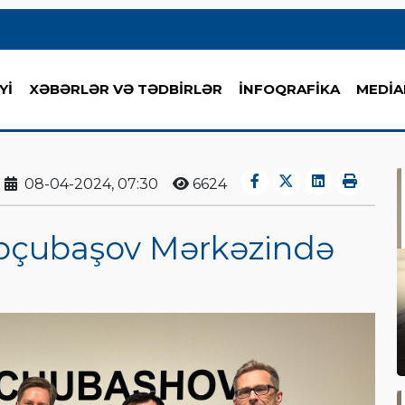
Yİ
XƏBƏRLƏR VƏ TƏDBİRLƏR
İNFOQRAFİKA
MEDİA
08-04-2024, 07:30
6624
opçubaşov Mərkəzində