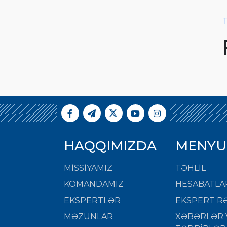
T
HAQQIMIZDA
MENYU
MISSIYAMIZ
TƏHLİL
KOMANDAMIZ
HESABATLA
EKSPERTLƏR
EKSPERT RƏ
MƏZUNLAR
XƏBƏRLƏR 