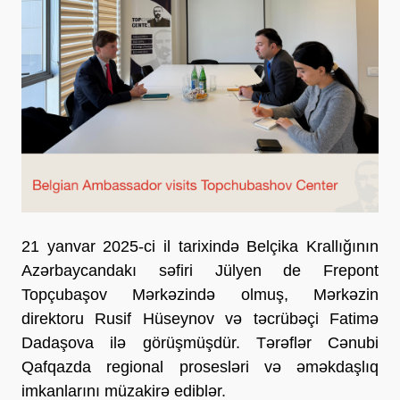
21 yanvar 2025-ci il tarixində Belçika Krallığının
Azərbaycandakı səfiri Jülyen de Frepont
Topçubaşov Mərkəzində olmuş, Mərkəzin
direktoru Rusif Hüseynov və təcrübəçi Fatimə
Dadaşova ilə görüşmüşdür. Tərəflər Cənubi
Qafqazda regional prosesləri və əməkdaşlıq
imkanlarını müzakirə ediblər.