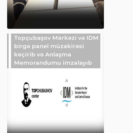
Topçubaşov Mərkəzi və IDM
birgə panel müzakirəsi
keçirib və Anlaşma
Memorandumu imzalayıb