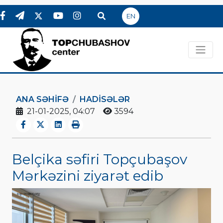
EN
ANA SƏHIFƏ
HADİSƏLƏR
21-01-2025, 04:07
3594
Belçika səfiri Topçubaşov
Mərkəzini ziyarət edib