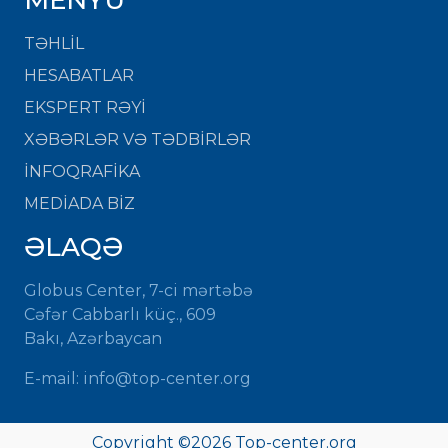
TƏHLİL
HESABATLAR
EKSPERT RƏYİ
XƏBƏRLƏR VƏ TƏDBİRLƏR
İNFOQRAFİKA
MEDİADA BİZ
ƏLAQƏ
Globus Center, 7-ci mərtəbə
Cəfər Cabbarlı küç., 609
Bakı, Azərbaycan
E-mail: info@top-center.org
Copyright ©
2026 Top-center.org