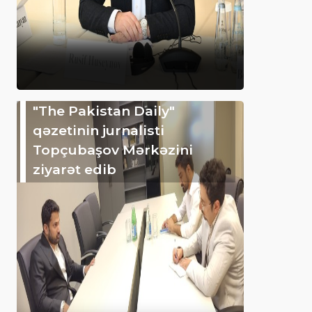
"The Pakistan Daily"
qəzetinin jurnalisti
Topçubaşov Mərkəzini
ziyarət edib