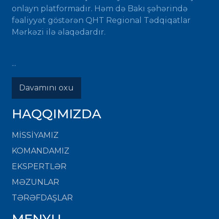
onlayn platformadır. Həm də Bakı şəhərində
fəaliyyət göstərən QHT Regional Tədqiqatlar
Mərkəzi ilə əlaqədardır.
...
Davamını oxu
HAQQIMIZDA
MISSIYAMIZ
KOMANDAMIZ
EKSPERTLƏR
MƏZUNLAR
TƏRƏFDAŞLAR
MENYU