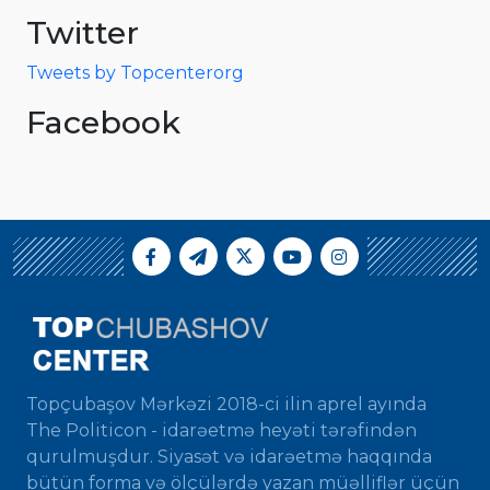
Twitter
Tweets by Topcenterorg
Facebook
Topçubaşov Mərkəzi 2018-ci ilin aprel ayında
The Politicon - idarəetmə heyəti tərəfindən
qurulmuşdur. Siyasət və idarəetmə haqqında
bütün forma və ölçülərdə yazan müəlliflər üçün