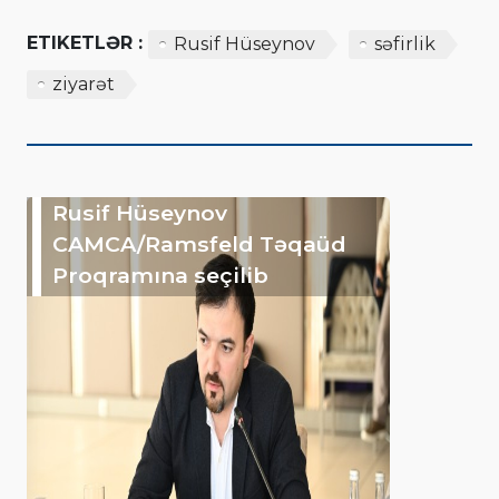
ETIKETLƏR :
Rusif Hüseynov
səfirlik
ziyarət
Rusif Hüseynov
CAMCA/Ramsfeld Təqaüd
Proqramına seçilib