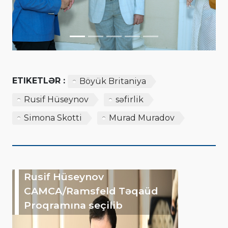
ETIKETLƏR :
Böyük Britaniya
Rusif Hüseynov
səfirlik
Simona Skotti
Murad Muradov
Rusif Hüseynov
CAMCA/Ramsfeld Təqaüd
Proqramına seçilib