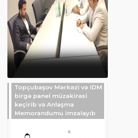
Topçubaşov Mərkəzi və IDM
birgə panel müzakirəsi
keçirib və Anlaşma
Memorandumu imzalayıb