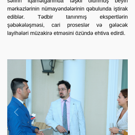
səfirin iqamətgahında təşkil olunmuş beyin
mərkəzlərinin nümayəndələrinin qəbulunda iştirak
ediblər. Tədbir tanınmış ekspertlərin
şəbəkələşməsi, cari proseslər və gələcək
layihələri müzakirə etməsini özündə ehtiva edirdi.
Previous
Next