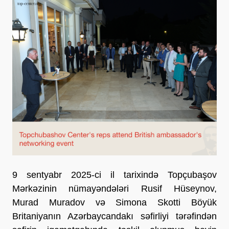
9 sentyabr 2025-ci il tarixində Topçubaşov
Mərkəzinin nümayəndələri Rusif Hüseynov,
Murad Muradov və Simona Skotti Böyük
Britaniyanın Azərbaycandakı səfirliyi tərəfindən