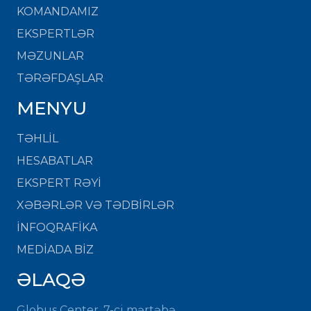
KOMANDAMIZ
EKSPERTLƏR
MƏZUNLAR
TƏRƏFDAŞLAR
MENYU
TƏHLİL
HESABATLAR
EKSPERT RƏYİ
XƏBƏRLƏR VƏ TƏDBİRLƏR
İNFOQRAFİKA
MEDİADA BİZ
ƏLAQƏ
Globus Center, 7-ci mərtəbə