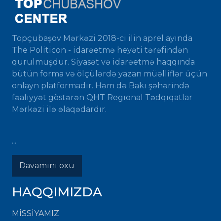
Topçubaşov Mərkəzi 2018-ci ilin aprel ayında
The Politicon - idarəetmə heyəti tərəfindən
qurulmuşdur. Siyasət və idarəetmə haqqında
bütün forma və ölçülərdə yazan müəlliflər üçün
onlayn platformadır. Həm də Bakı şəhərində
fəaliyyət göstərən QHT Regional Tədqiqatlar
Mərkəzi ilə əlaqədardır.
...
Davamını oxu
HAQQIMIZDA
MISSIYAMIZ