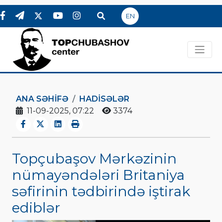
EN
ANA SƏHIFƏ
HADİSƏLƏR
11-09-2025, 07:22
3374
Topçubaşov Mərkəzinin
nümayəndələri Britaniya
səfirinin tədbirində iştirak
ediblər