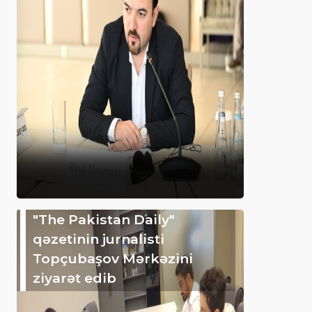
"The Pakistan Daily"
qəzetinin jurnalisti
Topçubaşov Mərkəzini
ziyarət edib