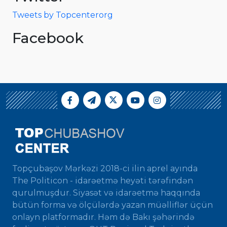
Tweets by Topcenterorg
Facebook
Topçubaşov Mərkəzi 2018-ci ilin aprel ayında
The Politicon - idarəetmə heyəti tərəfindən
qurulmuşdur. Siyasət və idarəetmə haqqında
bütün forma və ölçülərdə yazan müəlliflər üçün
onlayn platformadır. Həm də Bakı şəhərində