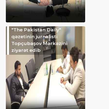
"The Pakistan Daily"
qəzetinin jurnalisti
Topçubaşov Mərkəzini
ziyarət edib