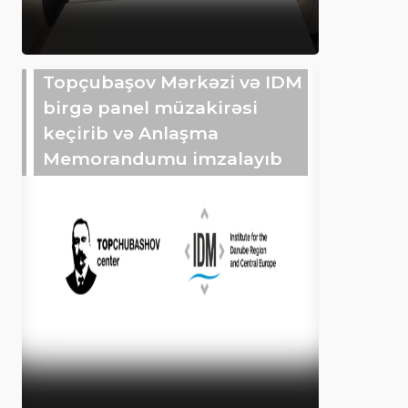
Topçubaşov Mərkəzi və IDM
birgə panel müzakirəsi
keçirib və Anlaşma
Memorandumu imzalayıb