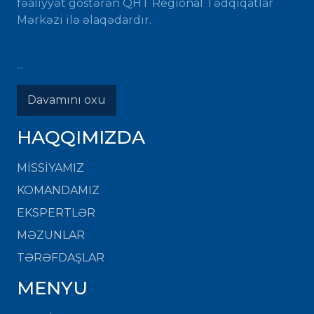
fəaliyyət göstərən QHT Regional Tədqiqatlar
Mərkəzi ilə əlaqədardır.
...
Davamını oxu
HAQQIMIZDA
MISSIYAMIZ
KOMANDAMIZ
EKSPERTLƏR
MƏZUNLAR
TƏRƏFDAŞLAR
MENYU