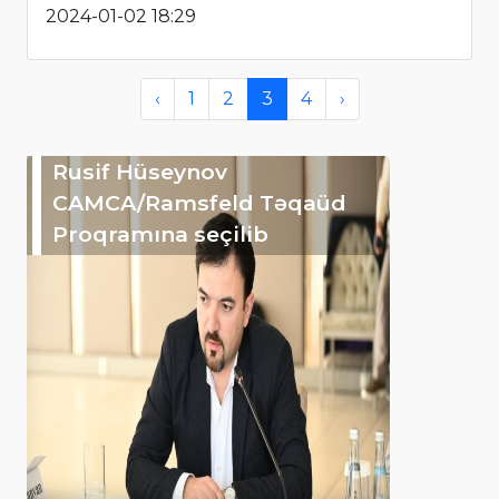
2024-01-02 18:29
‹
1
2
3
4
›
Rusif Hüseynov
CAMCA/Ramsfeld Təqaüd
Proqramına seçilib