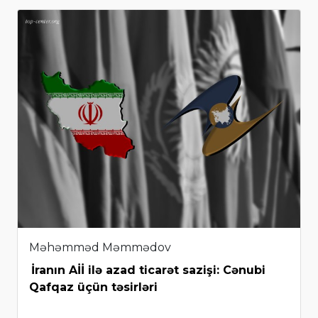
Məhəmməd Məmmədov
İranın Aİİ ilə azad ticarət sazişi: Cənubi
Qafqaz üçün təsirləri