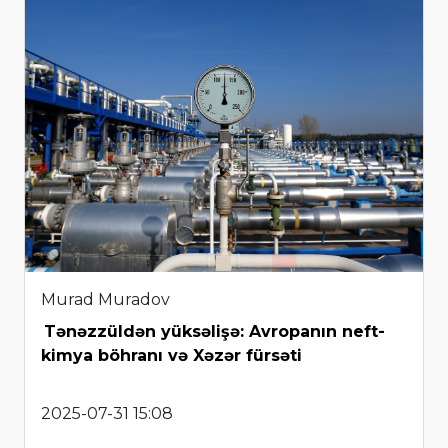
Murad Muradov
Tənəzzüldən yüksəlişə: Avropanın neft-
kimya böhranı və Xəzər fürsəti
2025-07-31 15:08