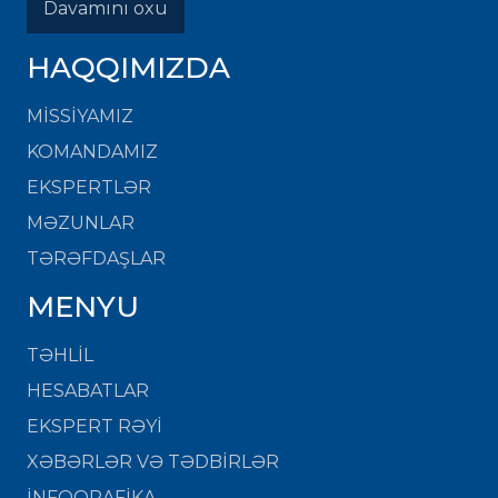
Davamını oxu
HAQQIMIZDA
MISSIYAMIZ
KOMANDAMIZ
EKSPERTLƏR
MƏZUNLAR
TƏRƏFDAŞLAR
MENYU
TƏHLİL
HESABATLAR
EKSPERT RƏYİ
XƏBƏRLƏR VƏ TƏDBİRLƏR
İNFOQRAFİKA