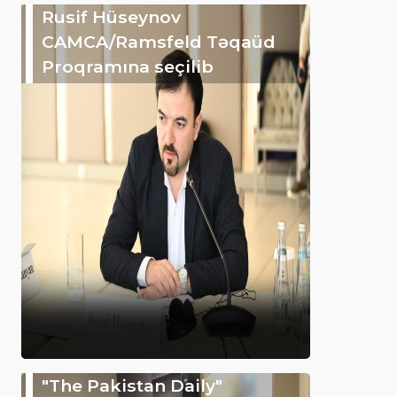
Rusif Hüseynov
CAMCA/Ramsfeld Təqaüd
Proqramına seçilib
"The Pakistan Daily"