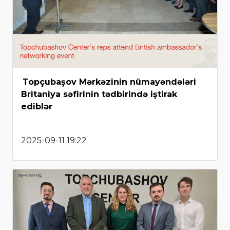
Topçubaşov Mərkəzinin nümayəndələri
Britaniya səfirinin tədbirində iştirak
ediblər
2025-09-11 19:22