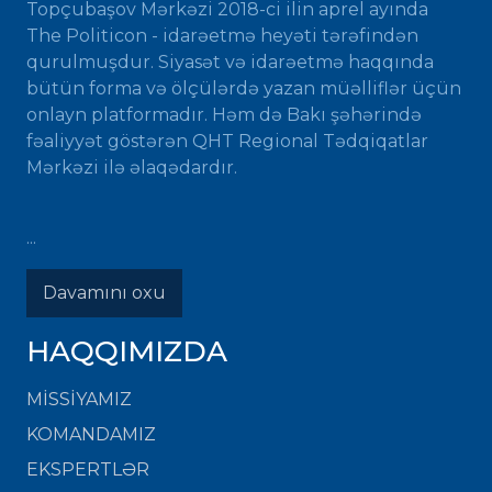
Topçubaşov Mərkəzi 2018-ci ilin aprel ayında
The Politicon - idarəetmə heyəti tərəfindən
qurulmuşdur. Siyasət və idarəetmə haqqında
bütün forma və ölçülərdə yazan müəlliflər üçün
onlayn platformadır. Həm də Bakı şəhərində
fəaliyyət göstərən QHT Regional Tədqiqatlar
Mərkəzi ilə əlaqədardır.
...
Davamını oxu
HAQQIMIZDA
MISSIYAMIZ
KOMANDAMIZ
EKSPERTLƏR