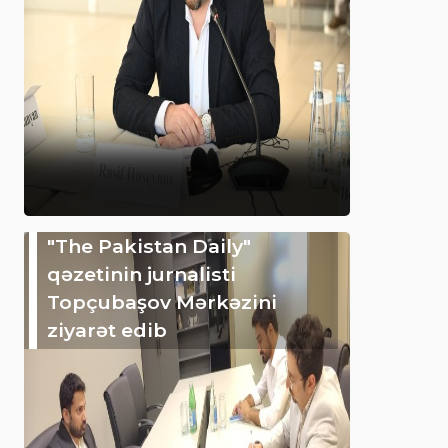
"The Pakistan Daily"
qəzetinin jurnalisti
Topçubaşov Mərkəzini
ziyarət edib