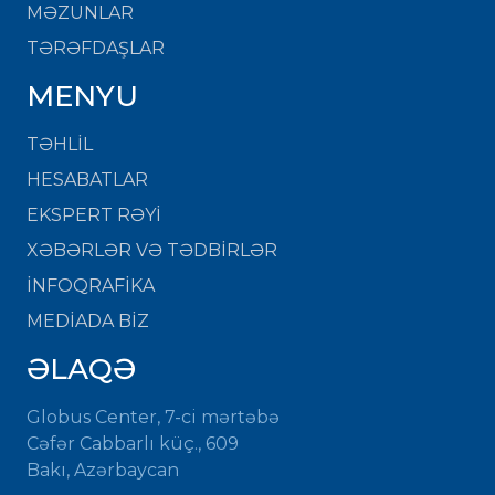
MƏZUNLAR
TƏRƏFDAŞLAR
MENYU
TƏHLİL
HESABATLAR
EKSPERT RƏYİ
XƏBƏRLƏR VƏ TƏDBİRLƏR
İNFOQRAFİKA
MEDİADA BİZ
ƏLAQƏ
Globus Center, 7-ci mərtəbə
Cəfər Cabbarlı küç., 609
Bakı, Azərbaycan