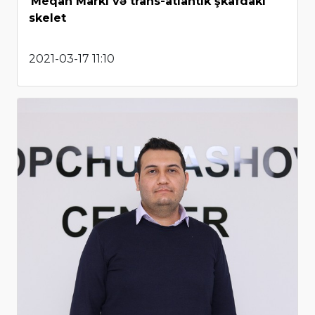
Meqan Markl və trans-atlantik şkafdakı
skelet
2021-03-17 11:10