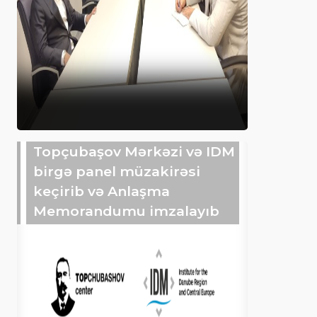
Topçubaşov Mərkəzi və IDM
birgə panel müzakirəsi
keçirib və Anlaşma
Memorandumu imzalayıb