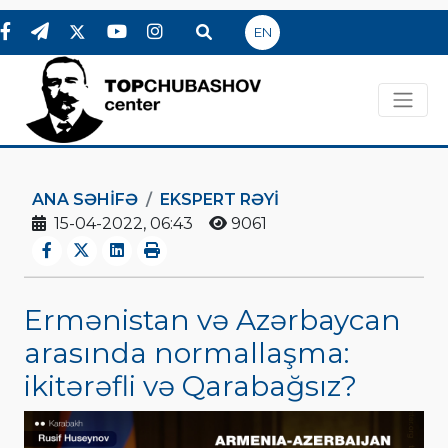
EN
ANA SƏHIFƏ
EKSPERT RƏYI
15-04-2022, 06:43
9061
Ermənistan və Azərbaycan
arasında normallaşma:
ikitərəfli və Qarabağsız?