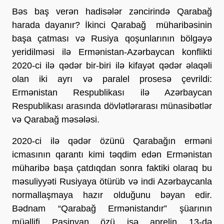
Bəs baş verən hadisələr zəncirində Qarabağ
harada dayanır? İkinci Qarabağ müharibəsinin
başa çatması və Rusiya qoşunlarının bölgəyə
yeridilməsi ilə Ermənistan-Azərbaycan konflikti
2020-ci ilə qədər bir-biri ilə kifayət qədər əlaqəli
olan iki ayrı və paralel prosesə çevrildi:
Ermənistan Respublikası ilə Azərbaycan
Respublikası arasında dövlətlərarası münasibətlər
və Qarabağ məsələsi.
2020-ci ilə qədər özünü Qarabağın erməni
icmasının qarantı kimi təqdim edən Ermənistan
müharibə başa çatdıqdan sonra faktiki olaraq bu
məsuliyyəti Rusiyaya ötürüb və indi Azərbaycanla
normallaşmaya hazır olduğunu bəyan edir.
Bədnam “Qarabağ Ermənistandır” şüarının
müəllifi Paşinyan özü isə aprelin 13-də