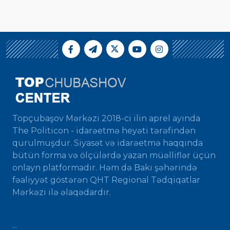
Topçubaşov Mərkəzi 2018-ci ilin aprel ayında
The Politicon - idarəetmə heyəti tərəfindən
qurulmuşdur. Siyasət və idarəetmə haqqında
bütün forma və ölçülərdə yazan müəlliflər üçün
onlayn platformadır. Həm də Bakı şəhərində
fəaliyyət göstərən QHT Regional Tədqiqatlar
Mərkəzi ilə əlaqədardır.
...