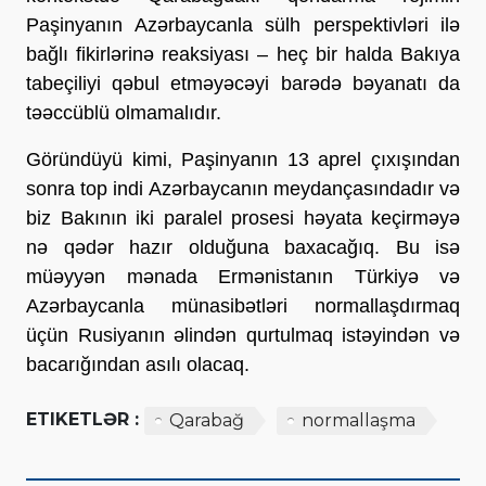
Paşinyanın Azərbaycanla sülh perspektivləri ilə
bağlı fikirlərinə reaksiyası – heç bir halda Bakıya
tabeçiliyi qəbul etməyəcəyi barədə bəyanatı da
təəccüblü olmamalıdır.
Göründüyü kimi, Paşinyanın 13 aprel çıxışından
sonra top indi Azərbaycanın meydançasındadır və
biz Bakının iki paralel prosesi həyata keçirməyə
nə qədər hazır olduğuna baxacağıq. Bu isə
müəyyən mənada Ermənistanın Türkiyə və
Azərbaycanla münasibətləri normallaşdırmaq
üçün Rusiyanın əlindən qurtulmaq istəyindən və
bacarığından asılı olacaq.
ETIKETLƏR :
Qarabağ
normallaşma