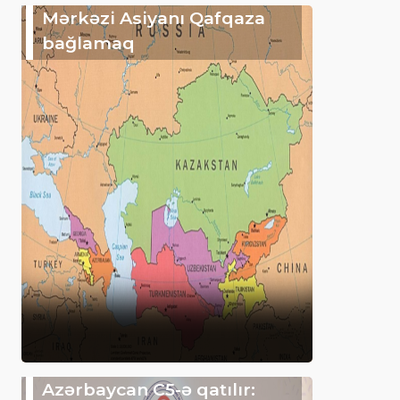
Mərkəzi Asiyanı Qafqaza
bağlamaq
Azərbaycan C5-ə qatılır: