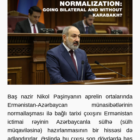
Baş nazir Nikol Paşinyanın aprelin ortalarında
Ermənistan-Azərbaycan münasibətlərinin
normallaşması ilə bağlı tarixi çıxışını Ermənistan
ictimai rəyinin Azərbaycanla sülhə (sülh
müqaviləsinə) hazırlanmasının bir hissəsi də
adlandırırlar. Əslində bu çıxışı son dövrlərdə baş