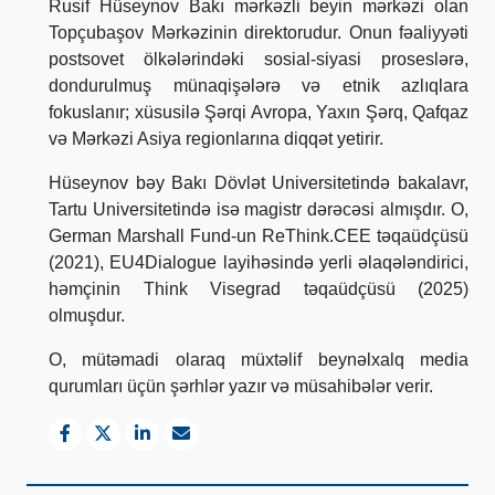
Rusif Hüseynov Bakı mərkəzli beyin mərkəzi olan
Topçubaşov Mərkəzinin direktorudur. Onun fəaliyyəti
postsovet ölkələrindəki sosial-siyasi proseslərə,
dondurulmuş münaqişələrə və etnik azlıqlara
fokuslanır; xüsusilə Şərqi Avropa, Yaxın Şərq, Qafqaz
və Mərkəzi Asiya regionlarına diqqət yetirir.
Hüseynov bəy Bakı Dövlət Universitetində bakalavr,
Tartu Universitetində isə magistr dərəcəsi almışdır. O,
German Marshall Fund-un ReThink.CEE təqaüdçüsü
(2021), EU4Dialogue layihəsində yerli əlaqələndirici,
həmçinin Think Visegrad təqaüdçüsü (2025)
olmuşdur.
O, mütəmadi olaraq müxtəlif beynəlxalq media
qurumları üçün şərhlər yazır və müsahibələr verir.