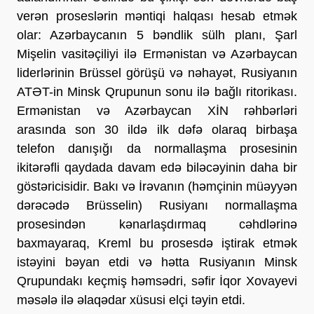
verən proseslərin məntiqi halqası hesab etmək
olar: Azərbaycanın 5 bəndlik sülh planı, Şarl
Mişelin vasitəçiliyi ilə Ermənistan və Azərbaycan
liderlərinin Brüssel görüşü və nəhayət, Rusiyanın
ATƏT-in Minsk Qrupunun sonu ilə bağlı ritorikası.
Ermənistan və Azərbaycan XİN rəhbərləri
arasında son 30 ildə ilk dəfə olaraq birbaşa
telefon danışığı da normallaşma prosesinin
ikitərəfli qaydada davam edə biləcəyinin daha bir
göstəricisidir. Bakı və İrəvanın (həmçinin müəyyən
dərəcədə Brüsselin) Rusiyanı normallaşma
prosesindən kənarlaşdırmaq cəhdlərinə
baxmayaraq, Kreml bu prosesdə iştirak etmək
istəyini bəyan etdi və hətta Rusiyanın Minsk
Qrupundakı keçmiş həmsədri, səfir İqor Xovayevi
məsələ ilə əlaqədar xüsusi elçi təyin etdi.