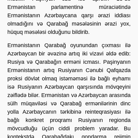
Ermənistan parlamentinə müraciətində
Ermənistanın Azərbaycana qarşı ərazi iddiası
olmadığını və Qarabağ məsələsinin ərazi yox,
hüquq məsələsi olduğunu bildirib.
Ermənistanın Qarabağ oyunundan çıxması ilə
Azərbaycan bir əvəzinə artıq iki vizavi əldə edib:
Rusiya və Qarabağın erməni icması. Paşinyanın
Ermənistanın artıq Rusiyanın Cənubi Qafqazda
proksi dövlət olmaq istəməməsi ilə bağlı eyhamı
isə Rusiyanın Azərbaycan qarşısında mövqeyini
zəiflədə bilər. Ermənistan və Azərbaycan arasında
sülh müqaviləsi və Qarabağ ermənilərinin dinc
yolla Azərbaycanın tərkibinə reinteqrasiyası ilə
bağlı konkret proqramı Rusiyanın regionda
mövcudluğu üçün ciddi problem yaradar. Bu
kontekstdə Qarabağdakı qondarma rejimin