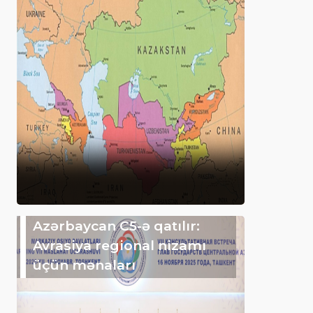
Azərbaycan C5-ə qatılır:
Avrasiya regional nizamı
üçün mənaları