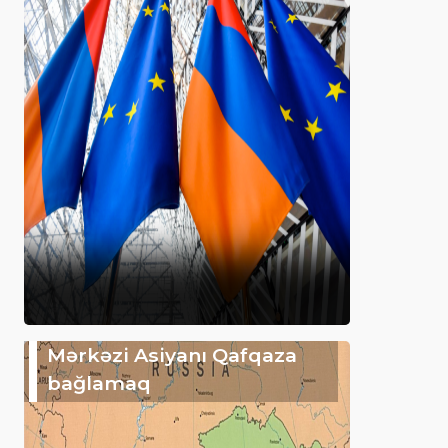
Mərkəzi Asiyanı Qafqaza
bağlamaq