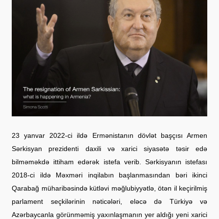
23 yanvar 2022-ci ildə Ermənistanın dövlət başçısı Armen
Sərkisyan prezidenti daxili və xarici siyasətə təsir edə
bilməməkdə ittiham edərək istefa verib. Sərkisyanın istefası
2018-ci ildə Məxməri inqilabın başlanmasından bəri ikinci
Qarabağ müharibəsində kütləvi məğlubiyyətlə, ötən il keçirilmiş
parlament seçkilərinin nəticələri, eləcə də Türkiyə və
Azərbaycanla görünməmiş yaxınlaşmanın yer aldığı yeni xarici