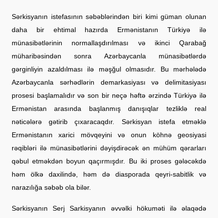
Sərkisyanın istefasının səbəblərindən biri kimi güman olunan
daha bir ehtimal hazırda Ermənistanın Türkiyə ilə
münasibətlərinin normallaşdırılması və ikinci Qarabağ
müharibəsindən sonra Azərbaycanla münasibətlərdə
gərginliyin azaldılması ilə məşğul olmasıdır. Bu mərhələdə
Azərbaycanla sərhədlərin demarkasiyası və delimitasiyası
prosesi başlamalıdır və son bir neçə həftə ərzində Türkiyə ilə
Ermənistan arasında başlanmış danışıqlar tezliklə real
nəticələrə gətirib çıxaracaqdır. Sərkisyan istefa etməklə
Ermənistanın xarici mövqeyini və onun köhnə geosiyasi
rəqibləri ilə münasibətlərini dəyişdirəcək ən mühüm qərarları
qəbul etməkdən boyun qaçırmışdır. Bu iki proses gələcəkdə
həm ölkə daxilində, həm də diasporada qeyri-sabitlik və
narazılığa səbəb ola bilər.
Sərkisyanın Serj Sarkisyanın əvvəlki hökuməti ilə əlaqədə