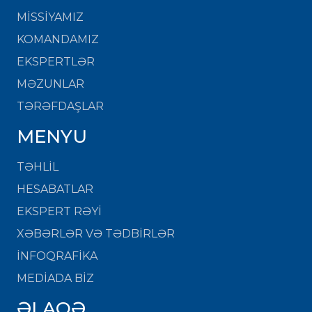
MISSIYAMIZ
KOMANDAMIZ
EKSPERTLƏR
MƏZUNLAR
TƏRƏFDAŞLAR
MENYU
TƏHLİL
HESABATLAR
EKSPERT RƏYİ
XƏBƏRLƏR VƏ TƏDBİRLƏR
İNFOQRAFİKA
MEDİADA BİZ
ƏLAQƏ