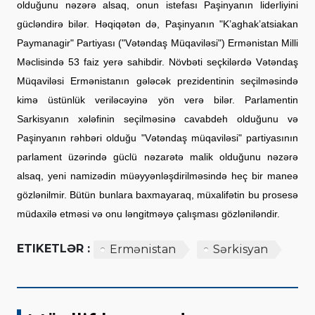
olduğunu nəzərə alsaq, onun istefası Paşinyanın liderliyini
gücləndirə bilər. Həqiqətən də, Paşinyanın "K’aghak’atsiakan
Paymanagir" Partiyası ("Vətəndaş Müqaviləsi") Ermənistan Milli
Məclisində 53 faiz yerə sahibdir. Növbəti seçkilərdə Vətəndaş
Müqaviləsi Ermənistanın gələcək prezidentinin seçilməsində
kimə üstünlük veriləcəyinə yön verə bilər. Parlamentin
Sarkisyanın xələfinin seçilməsinə cavabdeh olduğunu və
Paşinyanın rəhbəri olduğu "Vətəndaş müqaviləsi" partiyasının
parlament üzərində güclü nəzarətə malik olduğunu nəzərə
alsaq, yeni namizədin müəyyənləşdirilməsində heç bir maneə
gözlənilmir. Bütün bunlara baxmayaraq, müxalifətin bu prosesə
müdaxilə etməsi və onu ləngitməyə çalışması gözləniləndir.
ETIKETLƏR :
Ermənistan
Sərkisyan