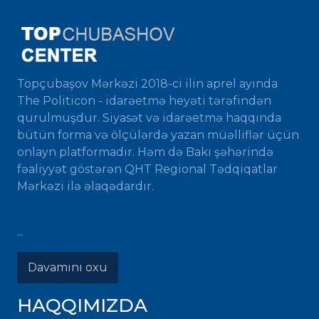
Topçubaşov Mərkəzi 2018-ci ilin aprel ayında
The Politicon - idarəetmə heyəti tərəfindən
qurulmuşdur. Siyasət və idarəetmə haqqında
bütün forma və ölçülərdə yazan müəlliflər üçün
onlayn platformadır. Həm də Bakı şəhərində
fəaliyyət göstərən QHT Regional Tədqiqatlar
Mərkəzi ilə əlaqədardır.
...
Davamını oxu
HAQQIMIZDA