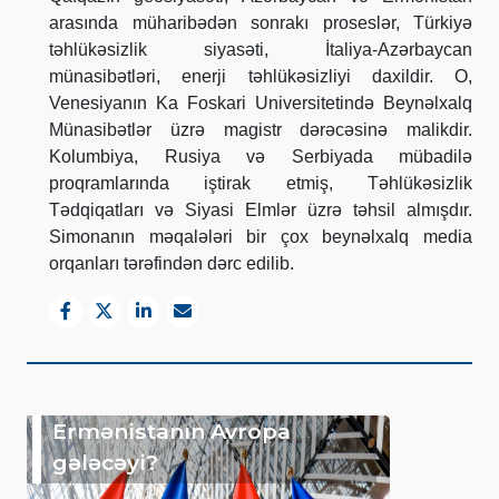
arasında müharibədən sonrakı proseslər, Türkiyə
təhlükəsizlik siyasəti, İtaliya-Azərbaycan
münasibətləri, enerji təhlükəsizliyi daxildir. O,
Venesiyanın Ka Foskari Universitetində Beynəlxalq
Münasibətlər üzrə magistr dərəcəsinə malikdir.
Kolumbiya, Rusiya və Serbiyada mübadilə
proqramlarında iştirak etmiş, Təhlükəsizlik
Tədqiqatları və Siyasi Elmlər üzrə təhsil almışdır.
Simonanın məqalələri bir çox beynəlxalq media
orqanları tərəfindən dərc edilib.
Ermənistanın Avropa
gələcəyi?