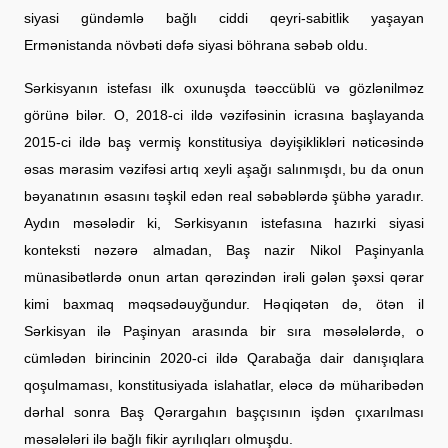
siyasi gündəmlə bağlı ciddi qeyri-sabitlik yaşayan
Ermənistanda növbəti dəfə siyasi böhrana səbəb oldu.
Sərkisyanın istefası ilk oxunuşda təəccüblü və gözlənilməz
görünə bilər. O, 2018-ci ildə vəzifəsinin icrasına başlayanda
2015-ci ildə baş vermiş konstitusiya dəyişiklikləri nəticəsində
əsas mərasim vəzifəsi artıq xeyli aşağı salınmışdı, bu da onun
bəyanatının əsasını təşkil edən real səbəblərdə şübhə yaradır.
Aydın məsələdir ki, Sərkisyanın istefasına hazırki siyasi
konteksti nəzərə almadan, Baş nazir Nikol Paşinyanla
münasibətlərdə onun artan qərəzindən irəli gələn şəxsi qərar
kimi baxmaq məqsədəuyğundur. Həqiqətən də, ötən il
Sərkisyan ilə Paşinyan arasında bir sıra məsələlərdə, o
cümlədən birincinin 2020-ci ildə Qarabağa dair danışıqlara
qoşulmaması, konstitusiyada islahatlar, eləcə də müharibədən
dərhal sonra Baş Qərargahın başçısının işdən çıxarılması
məsələləri ilə bağlı fikir ayrılıqları olmuşdu.