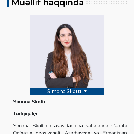
Müəllif haqqında
Simona Skotti
Simona Skotti
Tədqiqatçı
Simona Skottinin əsas təcrübə sahələrinə Cənubi
Qafqazın geosiyasəti, Azərbaycan və Ermənistan