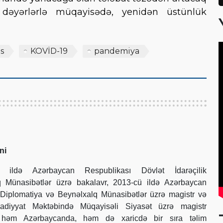
 dəyərlərlə müqayisədə, yenidən üstünlük
s
KOVİD-19
pandemiya
ni
ildə Azərbaycan Respublikası Dövlət İdarəçilik
 Münasibətlər üzrə bakalavr, 2013-cü ildə Azərbaycan
Diplomatiya və Beynəlxalq Münasibətlər üzrə magistr və
sadiyyat Məktəbində Müqayisəli Siyasət üzrə magistr
O, həm Azərbaycanda, həm də xaricdə bir sıra təlim