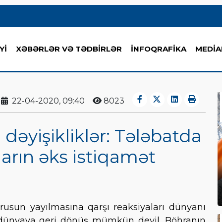
Yİ
XƏBƏRLƏR VƏ TƏDBİRLƏR
İNFOQRAFİKA
MEDİA
22-04-2020, 09:40
8023
 dəyişikliklər: Tələbatda
rın əks istiqamət
rusun yayılmasına qarşı reaksiyaları dünyanı
iş dünyaya geri dönüş mümkün deyil. Böhranın