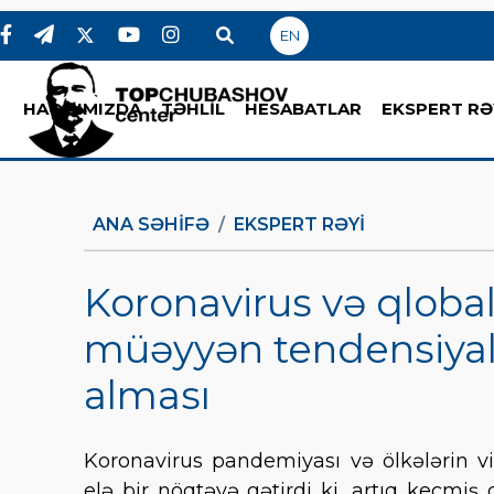
EN
HAQQIMIZDA
TƏHLİL
HESABATLAR
EKSPERT RƏ
ANA SƏHIFƏ
EKSPERT RƏYI
Koronavirus və qlobal
müəyyən tendensiyala
alması
Koronavirus pandemiyası və ölkələrin vi
elə bir nöqtəyə gətirdi ki, artıq keçm