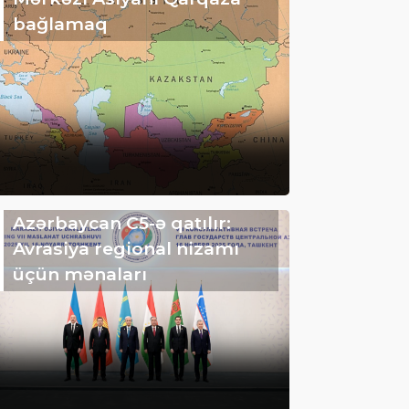
bağlamaq
Azərbaycan C5-ə qatılır:
Avrasiya regional nizamı
üçün mənaları