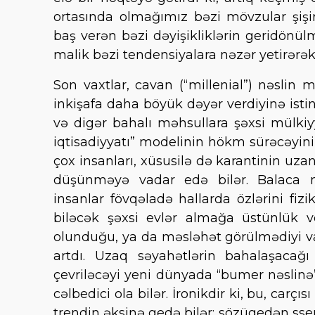
ortasında olmağımız bəzi mövzular şişi
baş verən bəzi dəyişikliklərin geridönül
malik bəzi tendensiyalara nəzər yetirərək
Son vaxtlar, cavan (“millenial”) nəslin
inkişafa daha böyük dəyər verdiyinə istin
və digər bahalı məhsullara şəxsi mülki
iqtisadiyyatı” modelinin hökm sürəcəyini 
çox insanları, xüsusilə də karantinin uza
düşünməyə vadar edə bilər. Balaca 
insanlar fövqəladə hallarda özlərini fiz
biləcək şəxsi evlər almağa üstünlük ve
olunduğu, ya da məsləhət görülmədiyi va
artdı. Uzaq səyahətlərin bahalaşacağ
çevriləcəyi yeni dünyada “bumer nəslinə”
cəlbedici ola bilər. İronikdir ki, bu, car
trendin əksinə gedə bilər: sözügedən ss