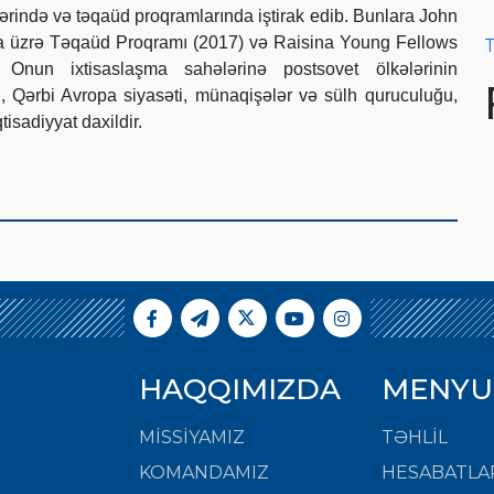
ərində və təqaüd proqramlarında iştirak edib. Bunlara John
a üzrə Təqaüd Proqramı (2017) və Raisina Young Fellows
T
. Onun ixtisaslaşma sahələrinə postsovet ölkələrinin
ti, Qərbi Avropa siyasəti, münaqişələr və sülh quruculuğu,
tisadiyyat daxildir.
HAQQIMIZDA
MENYU
MISSIYAMIZ
TƏHLİL
KOMANDAMIZ
HESABATLA