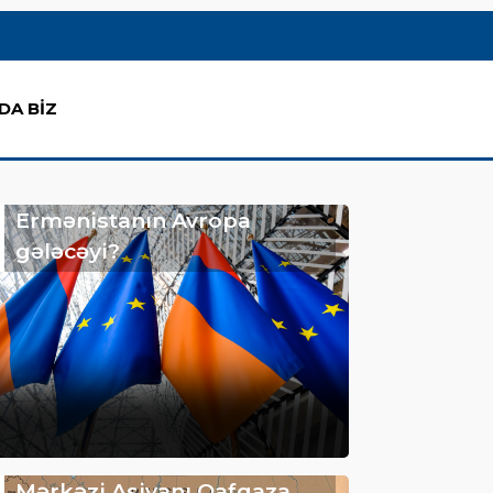
DA BİZ
Ermənistanın Avropa
gələcəyi?
Mərkəzi Asiyanı Qafqaza