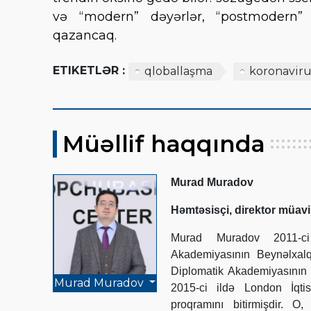
və “modern” dəyərlər, “postmodern”
qazancaq.
ETIKETLƏR :
qloballaşma
koronaviru
Müəllif haqqında
Murad Muradov
Həmtəsisçi, direktor müavi
Murad Muradov 2011-ci 
Akademiyasının Beynəlxalq
Diplomatik Akademiyasının 
Murad Muradov
2015-ci ildə London İqti
proqramını bitirmişdir. 