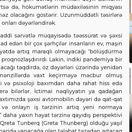
rtsə də, hökumətlərin müdaxiləsinin miqyası
məz olacağını göstərir. Uzunmüddətli təsirlərə
 onları dəyərləndirək.
 maddi sərvətlə müqayisədə təəssürat və şəxsi
ad edən bir çox şərhçilər insanların ev, maşın
yyətdə artıq maraqlı olmayacağı “bölüşdürmə
proqnozlaşdırırdı. Lakin, indiki pandemiya bir
nacağı təqdirdə, öz dəyərləri üzərində yenidən
mənzillərdə vaxt keçirməyə məcbur olmuş
iki və psixoloji baxımdan daha rahat hiss edə
rə bilərlər. İctimai nəqliyyatın ya qadağan
xtımızda şəxsi avtomobilin dəyəri də qat-qat
ı və onlayn iş tərzinin artıq yeni normaya
 daha yaxın həyat tərzinə qayıdış perspektivi
çısı Qreta Tunberq (Greta Thunberg) olduğu yaşıl
enaridə yanacağa olan tələbat təzədən artacaq