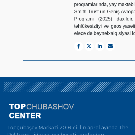
proqramlarında, yay məktəbl
Smith Trust-un Geniş Avrop
Proqramı (2025) daxildir
təhlükəsizliyi və geosiyasə
eləcə də beynəlxalq siyasi iq
Topçubaşov Mərkəzi 2018-ci ilin aprel ayında The
Politicon - idarəetmə heyəti tərəfindən