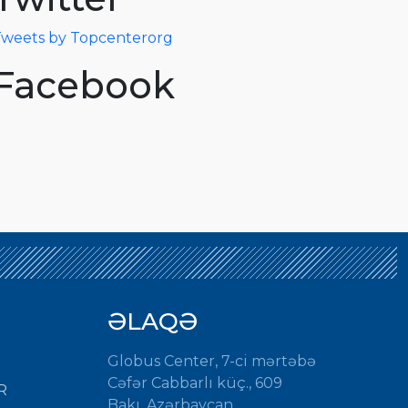
weets by Topcenterorg
Facebook
ƏLAQƏ
Globus Center, 7-ci mərtəbə
Cəfər Cabbarlı küç., 609
R
Bakı, Azərbaycan