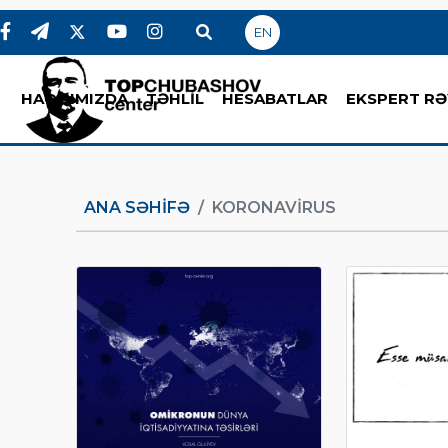
EN
HAQQIMIZDA
TƏHLİL
HESABATLAR
EKSPERT RƏ
ANA SƏHIFƏ
KORONAVIRUS