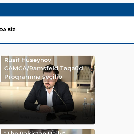
DA BİZ
Rusif Hüseynov
CAMCA/Ramsfeld Təqaüd
Proqramına seçilib
"The Pakistan Daily"