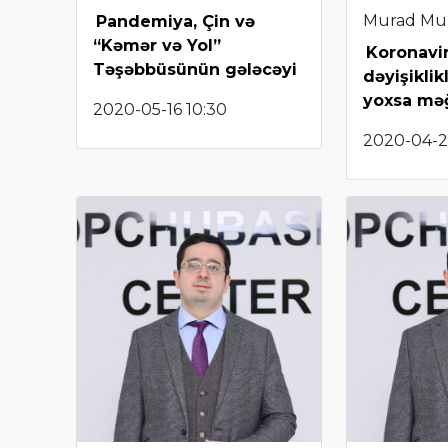
Murad Mu
Pandemiya, Çin və
“Kəmər və Yol”
Koronavir
Təşəbbüsünün gələcəyi
dəyişiklikl
yoxsa mə
2020-05-16 10:30
2020-04-2