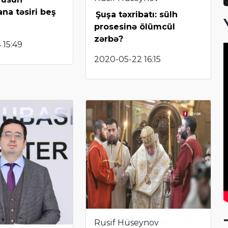
na təsiri beş
Şuşa təxribatı: sülh
prosesinə ölümcül
zərbə?
 15:49
2020-05-22 16:15
Rusif Hüseynov