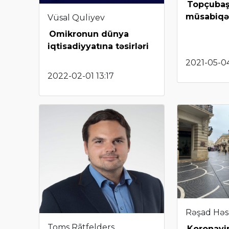
Topçubaş
müsabiqə
Vüsal Quliyev
Omikronun dünya
iqtisadiyyatına təsirləri
2021-05-0
2022-02-01 13:17
Rəşad Hə
Toms Rātfelders
Koronavi