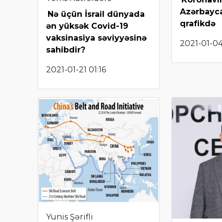
Azərbayca
Nə üçün İsrail dünyada
qrafikdə
ən yüksək Covid-19
vaksinasiya səviyyəsinə
2021-01-04
sahibdir?
2021-01-21 01:16
Yunis Şərifli