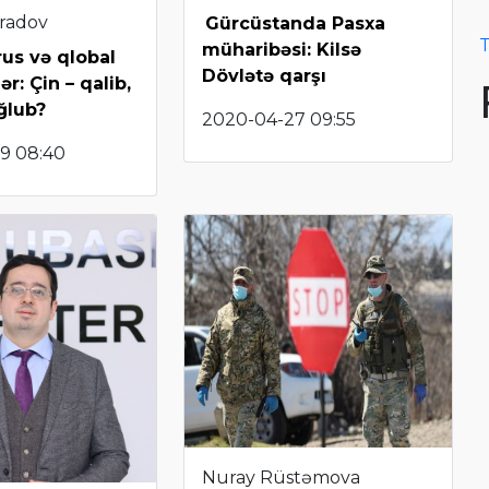
radov
Gürcüstanda Pasxa
T
müharibəsi: Kilsə
us və qlobal
Dövlətə qarşı
ər: Çin – qalib,
ğlub?
2020-04-27 09:55
9 08:40
Nuray Rüstəmova