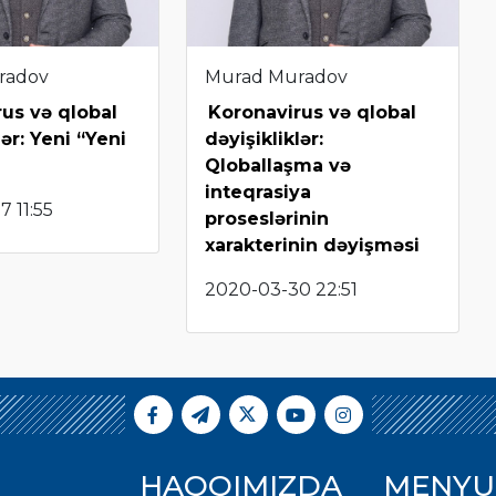
radov
Murad Muradov
us və qlobal
Koronavirus və qlobal
lər: Yeni “Yeni
dəyişikliklər:
Qloballaşma və
inteqrasiya
 11:55
proseslərinin
xarakterinin dəyişməsi
2020-03-30 22:51
HAQQIMIZDA
MENYU