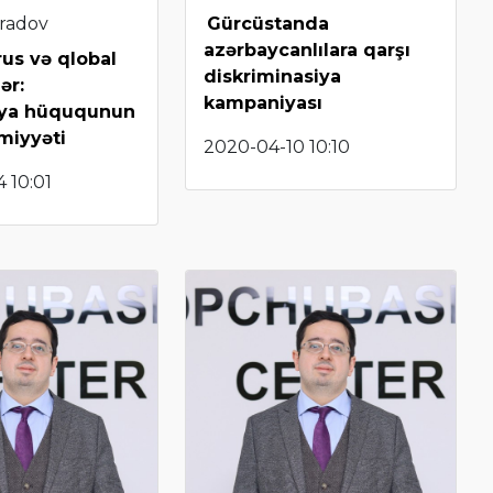
radov
Gürcüstanda
azərbaycanlılara qarşı
us və qlobal
diskriminasiya
ər:
kampaniyası
iya hüququnun
miyyəti
2020-04-10 10:10
 10:01