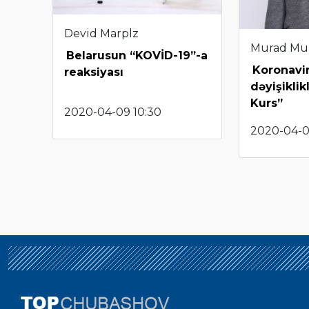
Devid Marplz
Murad Mu
Belarusun “KOVİD-19”-a
Koronavir
reaksiyası
dəyişiklik
Kurs”
2020-04-09 10:30
2020-04-07