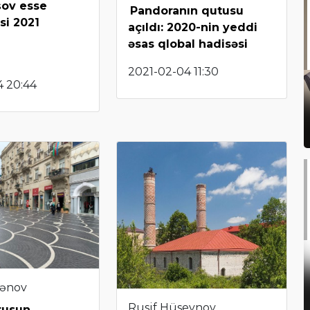
ov esse
Pandoranın qutusu
si 2021
açıldı: 2020-nin yeddi
əsas qlobal hadisəsi
2021-02-04 11:30
4 20:44
sənov
Rusif Hüseynov
rusun