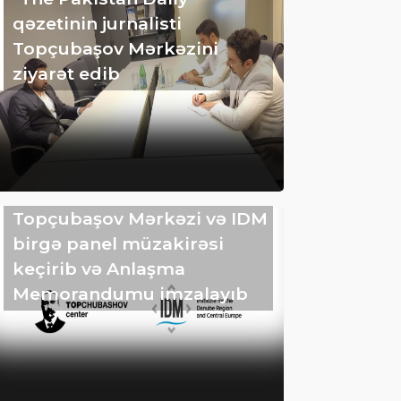
qəzetinin jurnalisti
Topçubaşov Mərkəzini
ziyarət edib
Topçubaşov Mərkəzi və IDM
birgə panel müzakirəsi
keçirib və Anlaşma
Memorandumu imzalayıb