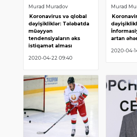
Murad Muradov
Murad Mu
Koronavirus və qlobal
Koronavir
dəyişikliklər: Tələbatda
dəyişiklikl
müəyyən
İnformas
tendensiyaların əks
artan əhə
istiqamət alması
2020-04-14
2020-04-22 09:40