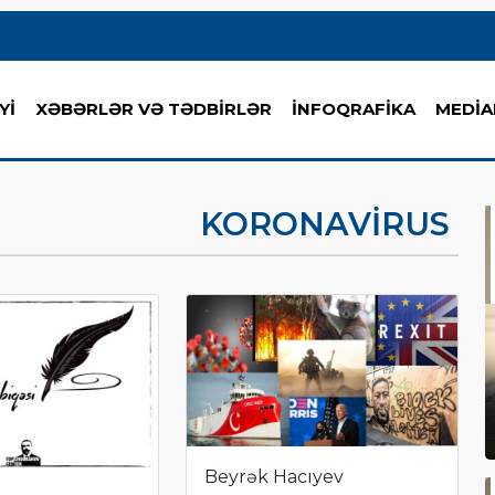
Yİ
XƏBƏRLƏR VƏ TƏDBİRLƏR
İNFOQRAFİKA
MEDİA
KORONAVIRUS
Beyrək Hacıyev