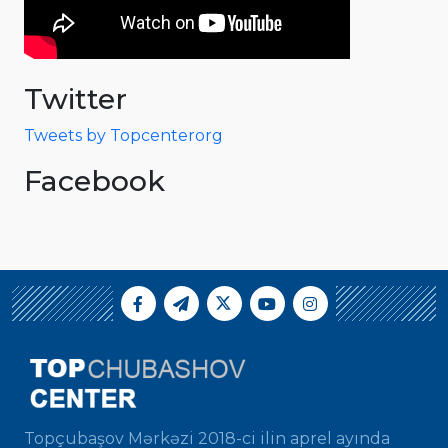
Twitter
Tweets by Topcenterorg
Facebook
Topçubaşov Mərkəzi 2018-ci ilin aprel ayında