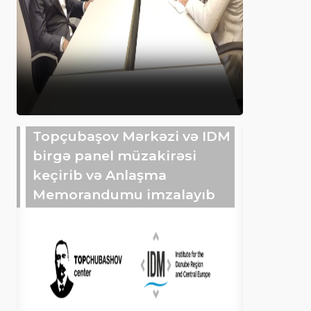
Topçubaşov Mərkəzi və IDM
birgə panel müzakirəsi
keçirib və Anlaşma
Memorandumu imzalayıb