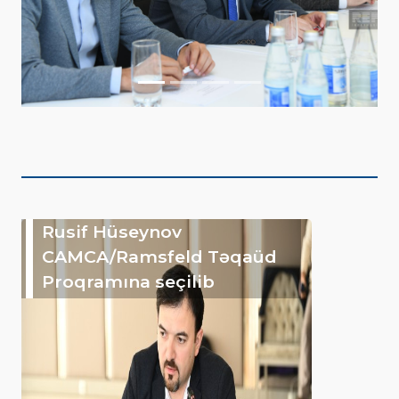
Rusif Hüseynov
CAMCA/Ramsfeld Təqaüd
Proqramına seçilib