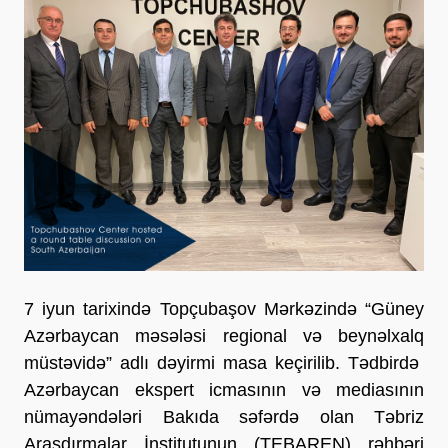
7 iyun tarixində Topçubaşov Mərkəzində “Güney
Azərbaycan məsələsi regional və beynəlxalq
müstəvidə” adlı dəyirmi masa keçirilib. Tədbirdə
Azərbaycan ekspert icmasının və mediasının
nümayəndələri Bakıda səfərdə olan Təbriz
Araşdırmalar İnstitutunun (TEBAREN) rəhbəri