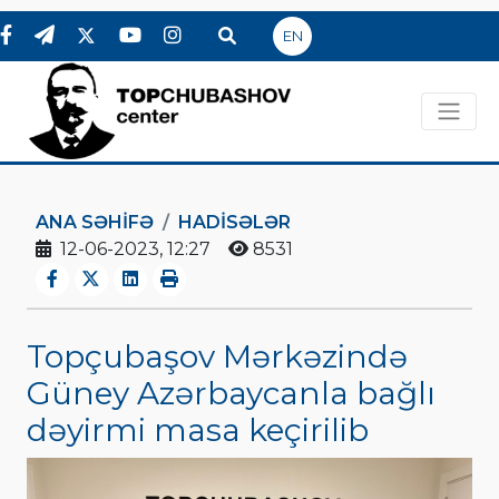
EN
ANA SƏHIFƏ
HADİSƏLƏR
12-06-2023, 12:27
8531
Topçubaşov Mərkəzində
Güney Azərbaycanla bağlı
dəyirmi masa keçirilib