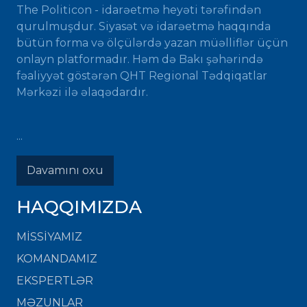
The Politicon - idarəetmə heyəti tərəfindən
qurulmuşdur. Siyasət və idarəetmə haqqında
bütün forma və ölçülərdə yazan müəlliflər üçün
onlayn platformadır. Həm də Bakı şəhərində
fəaliyyət göstərən QHT Regional Tədqiqatlar
Mərkəzi ilə əlaqədardır.
...
Davamını oxu
HAQQIMIZDA
MISSIYAMIZ
KOMANDAMIZ
EKSPERTLƏR
MƏZUNLAR