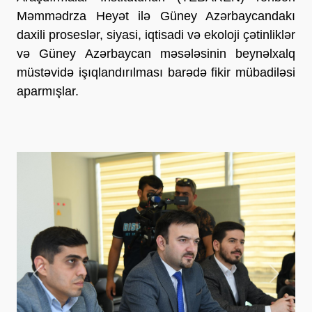
Məmmədrza Heyət ilə Güney Azərbaycandakı
daxili proseslər, siyasi, iqtisadi və ekoloji çətinliklər
və Güney Azərbaycan məsələsinin beynəlxalq
müstəvidə işıqlandırılması barədə fikir mübadiləsi
aparmışlar.
Previous
Next