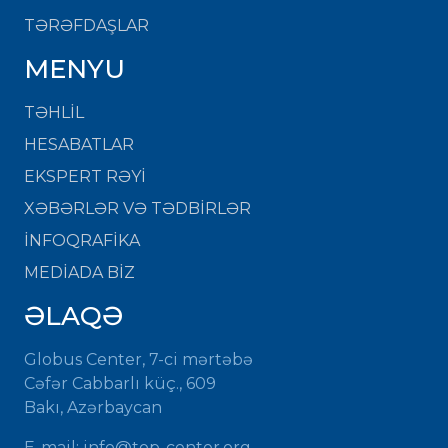
TƏRƏFDAŞLAR
MENYU
TƏHLİL
HESABATLAR
EKSPERT RƏYİ
XƏBƏRLƏR VƏ TƏDBİRLƏR
İNFOQRAFİKA
MEDİADA BİZ
ƏLAQƏ
Globus Center, 7-ci mərtəbə
Cəfər Cabbarlı küç., 609
Bakı, Azərbaycan
E-mail: info@top-center.org