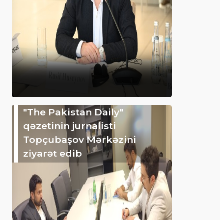
"The Pakistan Daily"
qəzetinin jurnalisti
Topçubaşov Mərkəzini
ziyarət edib